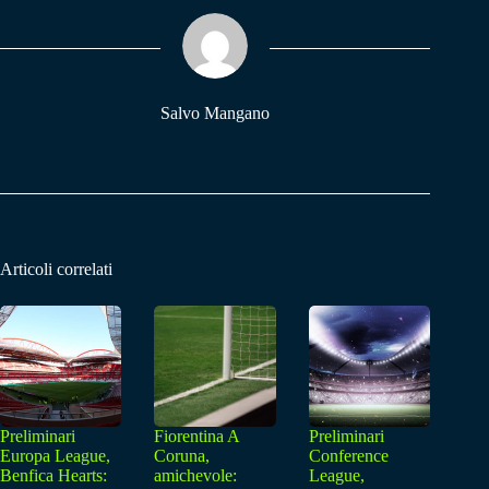
ok
A
a
pp
m
Salvo Mangano
Articoli correlati
Preliminari
Fiorentina A
Preliminari
Europa League,
Coruna,
Conference
Benfica Hearts:
amichevole:
League,