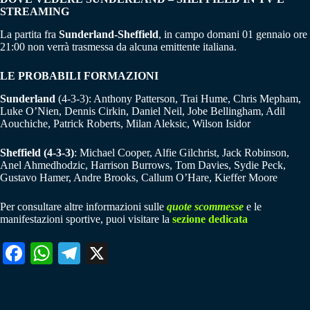
STREAMING
La partita fra
Sunderland-Sheffield
, in campo domani 01 gennaio ore
21:00 non verrà trasmessa da alcuna emittente italiana.
LE PROBABILI FORMAZIONI
Sunderland
(4-3-3): Anthony Patterson, Trai Hume, Chris Mepham,
Luke O’Nien, Dennis Cirkin, Daniel Neil, Jobe Bellingham, Adil
Aouchiche, Patrick Roberts, Milan Aleksic, Wilson Isidor
Sheffield (4-3-3)
: Michael Cooper, Alfie Gilchrist, Jack Robinson,
Anel Ahmedhodzic, Harrison Burrows, Tom Davies, Sydie Peck,
Gustavo Hamer, Andre Brooks, Callum O’Hare, Kieffer Moore
Per consultare altre informazioni sulle
quote scommesse
e le
manifestazioni sportive, puoi visitare la
sezione dedicata
Fa
W
Te
X
ce
ha
le
bo
ts
gr