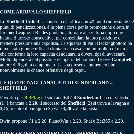
COME ARRIVA LO SHEFFIELD
Lo
Sheffield United
, secondo in classifica con 49 punti (nonostante i 2
punti di penalizzazione), è in piena corsa per la promozione diretta in
Premier League. I Blades puntano a tornare alla vittoria dopo due
battute d’arresto consecutive, per consolidare la loro posizione e
mettere pressione alla capolista. La squadra di Paul Heckingbottom ha
dimostrato grande efficacia lontano da casa, con un ruolino di marcia
che conferma la loro capacità di adattarsi a diversi tipi di avversari.
Molto dipenderà dal possibile recupero del bomber
Tyrese Campbell
,
autore di 6 gol in campionato. La sua presenza aumenterebbe
notevolmente le chance offensive degli ospiti.
LE QUOTE DAGLI ANALISTI DI
SUNDERLAND –
SHEFFIELD
Favorito per
BetFlag
e i suoi analisti è il
Sunderland
, la cui vittoria
(1) è bancata a
2,20
, il successo del
Sheffield
(2) si trova a lavagna a
3,15
, mentre il pareggio (X) vale
3,20
volte la posta.
Bwin propone l’1 a 2,20, PlanetWin a 2,20, Snai e Bet365 a 2,20.
DOVE VEDERE
SUNDERLAND – SHEFFIELD
IN TV E