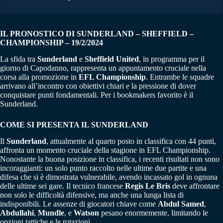
IL PRONOSTICO DI SUNDERLAND – SHEFFIELD –
CHAMPIONSHIP – 19/2/2024
La sfida tra
Sunderland
e
Sheffield United
, in programma per il
giorno di Capodanno, rappresenta un appuntamento cruciale nella
corsa alla promozione in
EFL Championship
. Entrambe le squadre
arrivano all’incontro con obiettivi chiari e la pressione di dover
conquistare punti fondamentali. Per i bookmakers favorito è il
Sunderland.
COME SI PRESENTA IL SUNDERLAND
Il
Sunderland
, attualmente al quarto posto in classifica con 44 punti,
affronta un momento cruciale della stagione in EFL Championship.
Nonostante la buona posizione in classifica, i recenti risultati non sono
incoraggianti: un solo punto raccolto nelle ultime due partite e una
difesa che si è dimostrata vulnerabile, avendo incassato gol in ognuna
delle ultime sei gare. Il tecnico francese
Regis Le Bris
deve affrontare
non solo le difficoltà difensive, ma anche una lunga lista di
indisponibili. Le assenze di giocatori chiave come
Abdul Samed
,
Abdullahi
,
Mundle
, e
Watson
pesano enormemente, limitando le
opzioni tattiche e le rotazioni.