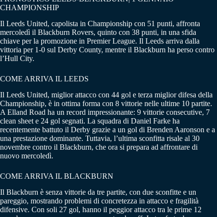
CHAMPIONSHIP
Il Leeds United, capolista in Championship con 51 punti, affronta
mercoledì il Blackburn Rovers, quinto con 38 punti, in una sfida
chiave per la promozione in Premier League. Il Leeds arriva dalla
vittoria per 1-0 sul Derby County, mentre il Blackburn ha perso contro
l’Hull City.
COME ARRIVA IL LEEDS
Il Leeds United, miglior attacco con 44 gol e terza miglior difesa della
Championship, è in ottima forma con 8 vittorie nelle ultime 10 partite.
A Elland Road ha un record impressionante: 9 vittorie consecutive, 7
clean sheet e 24 gol segnati. La squadra di Daniel Farke ha
recentemente battuto il Derby grazie a un gol di Brenden Aaronson e a
una prestazione dominante. Tuttavia, l’ultima sconfitta risale al 30
novembre contro il Blackburn, che ora si prepara ad affrontare di
nuovo mercoledì.
COME ARRIVA IL BLACKBURN
Il Blackburn è senza vittorie da tre partite, con due sconfitte e un
pareggio, mostrando problemi di concretezza in attacco e fragilità
difensive. Con soli 27 gol, hanno il peggior attacco tra le prime 12