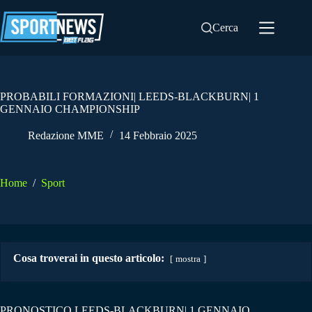
Salta
al
Cerca
contenuto
PROBABILI FORMAZIONI| LEEDS-BLACKBURN| 1
GENNAIO CHAMPIONSHIP
Redazione MME
14 Febbraio 2025
Home
/
Sport
Cosa troverai in questo articolo:
mostra
PRONOSTICO LEEDS-BLACKBURN| 1 GENNAIO