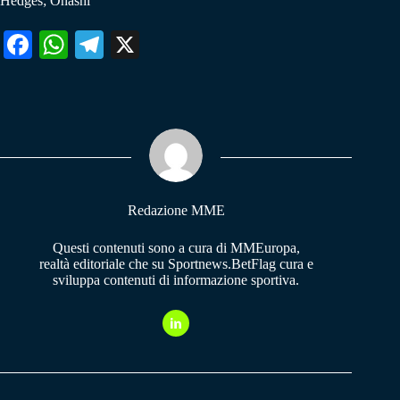
Hedges; Ohashi
Fa
W
Te
X
ce
ha
le
bo
ts
gr
ok
A
a
pp
m
Redazione MME
Questi contenuti sono a cura di MMEuropa,
realtà editoriale che su Sportnews.BetFlag cura e
sviluppa contenuti di informazione sportiva.