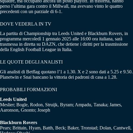
squadre, ma occupano ancora un posto playoff. In trasferta, hanno
perso l’ultima gara contro il Millwall, ma avevano vinto le quattro
precedenti con un parziale di 6-1.
DOVE VEDERLA IN TV
La partita di Championship tra Leeds United e Blackburn Rovers, in
programma mercoledì 1 gennaio 2025 alle 16:00 ora italiana, sarà
trasmessa in diretta su DAZN, che detiene i diritti per la trasmissione
della English Football League in Italia.
LE QUOTE DEGLI ANALISTI
Gli analisti di Betflag quotano l’1 a 1.30. X e 2 sono dati a 5.25 e 9.50.
Planetwin e Snai bancano la vittoria dei padroni di casa a 1.28.
PROBABILI FORMAZIONI
Leeds United
Meslier; Bogle, Rodon, Struijk, Byram; Ampadu, Tanaka; James,
Aaronson, Gnonto; Joseph
Blackburn Rovers
Pears; Brittain, Hyam, Batth, Beck; Baker, Tronstad; Dolan, Cantwell,