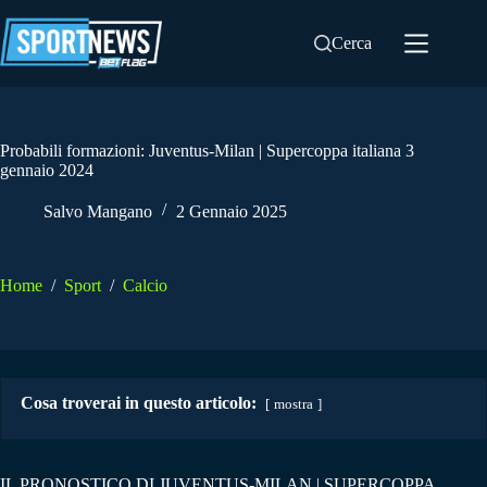
Salta
al
Cerca
contenuto
Probabili formazioni: Juventus-Milan | Supercoppa italiana 3
gennaio 2024
Salvo Mangano
2 Gennaio 2025
Home
/
Sport
/
Calcio
Cosa troverai in questo articolo:
mostra
IL PRONOSTICO DI JUVENTUS-MILAN | SUPERCOPPA