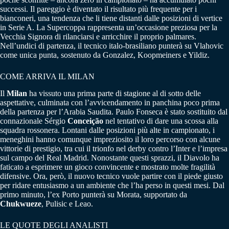
successi. Il pareggio è diventato il risultato più frequente per i
bianconeri, una tendenza che li tiene distanti dalle posizioni di vertice
in Serie A. La Supercoppa rappresenta un’occasione preziosa per la
Vecchia Signora di rilanciarsi e arricchire il proprio palmares.
Nell’undici di partenza, il tecnico italo-brasiliano punterà su Vlahovic
come unica punta, sostenuto da Gonzalez, Koopmeiners e Yildiz.
COME ARRIVA IL MILAN
Il
Milan
ha vissuto una prima parte di stagione al di sotto delle
aspettative, culminata con l’avvicendamento in panchina poco prima
della partenza per l’Arabia Saudita. Paulo Fonseca è stato sostituito dal
connazionale Sérgio
Conceição
nel tentativo di dare una scossa alla
squadra rossonera. Lontani dalle posizioni più alte in campionato, i
meneghini hanno comunque impreziosito il loro percorso con alcune
vittorie di prestigio, tra cui il trionfo nel derby contro l’Inter e l’impresa
sul campo del Real Madrid. Nonostante questi sprazzi, il Diavolo ha
faticato a esprimere un gioco convincente e mostrato molte fragilità
difensive. Ora, però, il nuovo tecnico vuole partire con il piede giusto
per ridare entusiasmo a un ambiente che l’ha perso in questi mesi. Dal
primo minuto, l’ex Porto punterà su Morata, supportato da
Chukwueze
, Pulisic e Leao.
LE QUOTE DEGLI ANALISTI