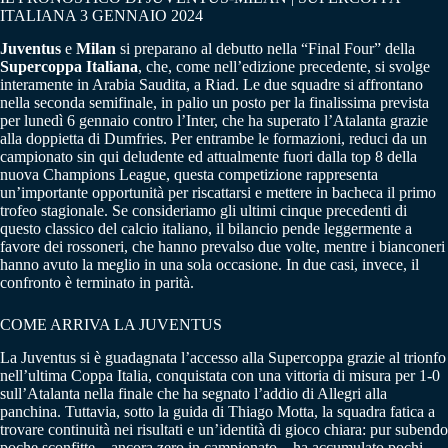
ITALIANA 3 GENNAIO 2024
Juventus
e
Milan
si preparano al debutto nella “Final Four” della
Supercoppa Italiana
, che, come nell’edizione precedente, si svolge
interamente in Arabia Saudita, a Riad. Le due squadre si affrontano
nella seconda semifinale, in palio un posto per la finalissima prevista
per lunedì 6 gennaio contro l’Inter, che ha superato l’Atalanta grazie
alla doppietta di Dumfries. Per entrambe le formazioni, reduci da un
campionato sin qui deludente ed attualmente fuori dalla top 8 della
nuova Champions League, questa competizione rappresenta
un’importante opportunità per riscattarsi e mettere in bacheca il primo
trofeo stagionale. Se consideriamo gli ultimi cinque precedenti di
questo classico del calcio italiano, il bilancio pende leggermente a
favore dei rossoneri, che hanno prevalso due volte, mentre i bianconeri
hanno avuto la meglio in una sola occasione. In due casi, invece, il
confronto è terminato in parità.
COME ARRIVA LA JUVENTUS
La Juventus si è guadagnata l’accesso alla Supercoppa grazie al trionfo
nell’ultima Coppa Italia, conquistata con una vittoria di misura per 1-0
sull’Atalanta nella finale che ha segnato l’addio di Allegri alla
panchina. Tuttavia, sotto la guida di Thiago Motta, la squadra fatica a
trovare continuità nei risultati e un’identità di gioco chiara: pur subendo
poche sconfitte – ancora zero in campionato – ha accumulato pochi