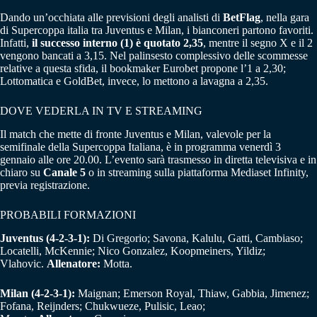
Dando un’occhiata alle previsioni degli analisti di
BetFlag
, nella gara
di Supercoppa italia tra Juventus e Milan, i bianconeri partono favoriti.
Infatti,
il successo interno (1) è quotato 2,35
, mentre il segno X e il 2
vengono bancati a 3,15. Nel palinsesto complessivo delle scommesse
relative a questa sfida, il bookmaker Eurobet propone l’1 a 2,30;
Lottomatica e GoldBet, invece, lo mettono a lavagna a 2,35.
DOVE VEDERLA IN TV E STREAMING
Il match che mette di fronte Juventus e Milan, valevole per la
semifinale della Supercoppa Italiana, è in programma venerdì 3
gennaio alle ore 20.00. L’evento sarà trasmesso in diretta televisiva e in
chiaro su
Canale 5
o in streaming sulla piattaforma Mediaset Infinity,
previa registrazione.
PROBABILI FORMAZIONI
Juventus (4-2-3-1):
Di Gregorio; Savona, Kalulu, Gatti, Cambiaso;
Locatelli, McKennie; Nico Gonzalez, Koopmeiners, Yildiz;
Vlahovic.
Allenatore:
Motta.
Milan (4-2-3-1):
Maignan; Emerson Royal, Thiaw, Gabbia, Jimenez;
Fofana, Reijnders; Chukwueze, Pulisic, Leao;