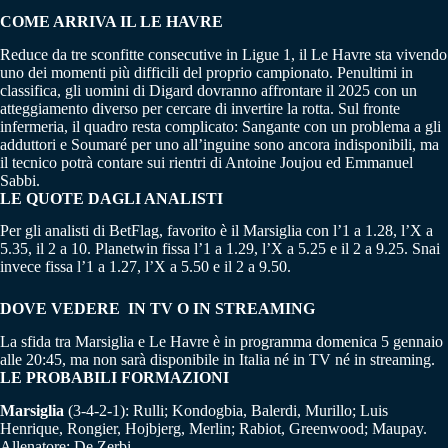
COME ARRIVA IL LE HAVRE
Reduce da tre sconfitte consecutive in Ligue 1, il Le Havre sta vivendo
uno dei momenti più difficili del proprio campionato. Penultimi in
classifica, gli uomini di Digard dovranno affrontare il 2025 con un
atteggiamento diverso per cercare di invertire la rotta. Sul fronte
infermeria, il quadro resta complicato: Sangante con un problema a gli
adduttori e Soumaré per uno all’inguine sono ancora indisponibili, ma
il tecnico potrà contare sui rientri di Antoine Joujou ed Emmanuel
Sabbi.
LE QUOTE DAGLI ANALISTI
Per gli analisti di BetFlag, favorito è il Marsiglia con l’1 a 1.28, l’X a
5.35, il 2 a 10. Planetwin fissa l’1 a 1.29, l’X a 5.25 e il 2 a 9.25. Snai
invece fissa l’1 a 1.27, l’X a 5.50 e il 2 a 9.50.
DOVE VEDERE IN TV O IN STREAMING
La sfida tra Marsiglia e Le Havre è in programma domenica 5 gennaio
alle 20:45, ma non sarà disponibile in Italia né in TV né in streaming.
LE PROBABILI FORMAZIONI
Marsiglia
(3-4-2-1): Rulli; Kondogbia, Balerdi, Murillo; Luis
Henrique, Rongier, Hojbjerg, Merlin; Rabiot, Greenwood; Maupay.
Allenatore: De Zerbi