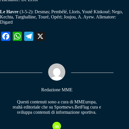
Le Havre
(3-5-2): Desmas; Pembélé, Lloris, Youté Kinkoué; Nego,
Kechta, Targhalline, Touré, Opéri; Joujou, A. Ayew. Allenatore:
Digard
Fa
W
Te
X
ce
ha
le
bo
ts
gr
ok
A
a
pp
m
Redazione MME
Questi contenuti sono a cura di MMEuropa,
realtà editoriale che su Sportnews.BetFlag cura e
sviluppa contenuti di informazione sportiva.