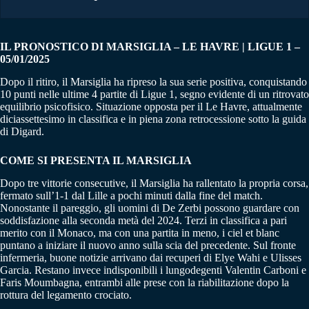
IL PRONOSTICO DI MARSIGLIA – LE HAVRE | LIGUE 1 –
05/01/2025
Dopo il ritiro, il Marsiglia ha ripreso la sua serie positiva, conquistando
10 punti nelle ultime 4 partite di Ligue 1, segno evidente di un ritrovato
equilibrio psicofisico. Situazione opposta per il Le Havre, attualmente
diciassettesimo in classifica e in piena zona retrocessione sotto la guida
di Digard.
COME SI PRESENTA IL MARSIGLIA
Dopo tre vittorie consecutive, il Marsiglia ha rallentato la propria corsa,
fermato sull’1-1 dal Lille a pochi minuti dalla fine del match.
Nonostante il pareggio, gli uomini di De Zerbi possono guardare con
soddisfazione alla seconda metà del 2024. Terzi in classifica a pari
merito con il Monaco, ma con una partita in meno, i ciel et blanc
puntano a iniziare il nuovo anno sulla scia del precedente. Sul fronte
infermeria, buone notizie arrivano dai recuperi di Elye Wahi e Ulisses
Garcia. Restano invece indisponibili i lungodegenti Valentin Carboni e
Faris Moumbagna, entrambi alle prese con la riabilitazione dopo la
rottura del legamento crociato.