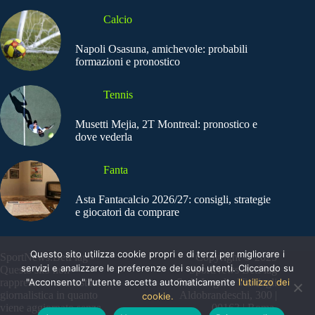
Calcio
Napoli Osasuna, amichevole: probabili
formazioni e pronostico
Tennis
Musetti Mejia, 2T Montreal: pronostico e
dove vederla
Fanta
Asta Fantacalcio 2026/27: consigli, strategie
e giocatori da comprare
Questo sito utilizza cookie propri e di terzi per migliorare i
SportNews.BetFlag -
Copyright © 2025
servizi e analizzare le preferenze dei suoi utenti. Cliccando su
Questo sito non
SportNews BetFlag
"Acconsento" l'utente accetta automaticamente
l'utilizzo dei
rappresenta una testata
Sede Legale: Via degli
giornalistica in quanto
Aldobrandeschi, 300 |
cookie.
viene aggiornato senza
00163 | Roma