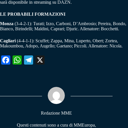
sarà disponibile in streaming su DAZN.
LE PROBABILI FORMAZIONI
Monza
(3-4-2-1): Turati; Izzo, Carboni, D’Ambrosio; Pereira, Bondo,
Bianco, Birindelli; Maldini, Caprari; Djuric. Allenatore: Bocchetti.
Cagliari
(4-4-1-1): Scuffet; Zappa, Mina, Luperto, Obert; Zortea,
Makoumbou, Adopo, Augello; Gaetano; Piccoli. Allenatore: Nicola.
Fa
W
Te
X
ce
ha
le
bo
ts
gr
ok
A
a
pp
m
Redazione MME
Questi contenuti sono a cura di MMEuropa,