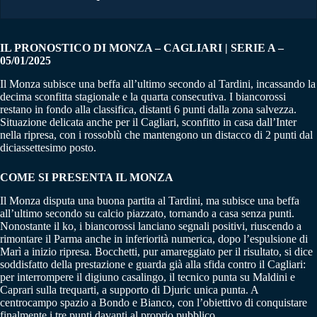
IL PRONOSTICO DI MONZA – CAGLIARI | SERIE A –
05/01/2025
Il Monza subisce una beffa all’ultimo secondo al Tardini, incassando la
decima sconfitta stagionale e la quarta consecutiva. I biancorossi
restano in fondo alla classifica, distanti 6 punti dalla zona salvezza.
Situazione delicata anche per il Cagliari, sconfitto in casa dall’Inter
nella ripresa, con i rossoblù che mantengono un distacco di 2 punti dal
diciassettesimo posto.
COME SI PRESENTA IL MONZA
Il Monza disputa una buona partita al Tardini, ma subisce una beffa
all’ultimo secondo su calcio piazzato, tornando a casa senza punti.
Nonostante il ko, i biancorossi lanciano segnali positivi, riuscendo a
rimontare il Parma anche in inferiorità numerica, dopo l’espulsione di
Marì a inizio ripresa. Bocchetti, pur amareggiato per il risultato, si dice
soddisfatto della prestazione e guarda già alla sfida contro il Cagliari:
per interrompere il digiuno casalingo, il tecnico punta su Maldini e
Caprari sulla trequarti, a supporto di Djuric unica punta. A
centrocampo spazio a Bondo e Bianco, con l’obiettivo di conquistare
finalmente i tre punti davanti al proprio pubblico.