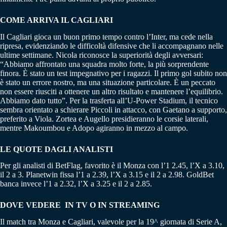
COME ARRIVA IL CAGLIARI
Il Cagliari gioca un buon primo tempo contro l’Inter, ma cede nella
ripresa, evidenziando le difficoltà difensive che li accompagnano nelle
ultime settimane. Nicola riconosce la superiorità degli avversari:
“Abbiamo affrontato una squadra molto forte, la più sorprendente
finora. È stato un test impegnativo per i ragazzi. Il primo gol subito non
è stato un errore nostro, ma una situazione particolare. È un peccato
non essere riusciti a ottenere un altro risultato e mantenere l’equilibrio.
Abbiamo dato tutto”. Per la trasferta all’U-Power Stadium, il tecnico
sembra orientato a schierare Piccoli in attacco, con Gaetano a supporto,
preferito a Viola. Zortea e Augello presidieranno le corsie laterali,
mentre Makoumbou e Adopo agiranno in mezzo al campo.
LE QUOTE DAGLI ANALISTI
Per gli analisti di BetFlag, favorito è il Monza con l’1 2.45, l’X a 3.10,
il 2 a 3. Planetwin fissa l’1 a 2.39, l’X a 3.15 e il 2 a 2.98. GoldBet
banca invece l’1 a 2.32, l’X a 3.25 e il 2 a 2.85.
DOVE VEDERE IN TV O IN STREAMING
Il match tra Monza e Cagliari, valevole per la 19^ giornata di Serie A,