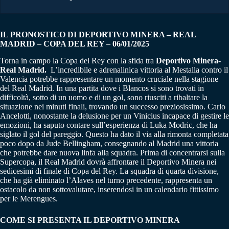
IL PRONOSTICO DI DEPORTIVO MINERA – REAL
MADRID – COPA DEL REY – 06/01/2025
Torna in campo la Copa del Rey con la sfida tra
Deportivo Minera-
Real Madrid.
L’incredibile e adrenalinica vittoria al Mestalla contro il
Valencia potrebbe rappresentare un momento cruciale nella stagione
del Real Madrid. In una partita dove i Blancos si sono trovati in
difficoltà, sotto di un uomo e di un gol, sono riusciti a ribaltare la
situazione nei minuti finali, trovando un successo preziosissimo. Carlo
Ancelotti, nonostante la delusione per un Vinicius incapace di gestire le
emozioni, ha saputo contare sull’esperienza di Luka Modric, che ha
siglato il gol del pareggio. Questo ha dato il via alla rimonta completata
poco dopo da Jude Bellingham, consegnando al Madrid una vittoria
che potrebbe dare nuova linfa alla squadra. Prima di concentrarsi sulla
Supercopa, il Real Madrid dovrà affrontare il Deportivo Minera nei
sedicesimi di finale di Copa del Rey. La squadra di quarta divisione,
che ha già eliminato l’Alaves nel turno precedente, rappresenta un
ostacolo da non sottovalutare, inserendosi in un calendario fittissimo
per le Merengues.
COME SI PRESENTA IL DEPORTIVO MINERA