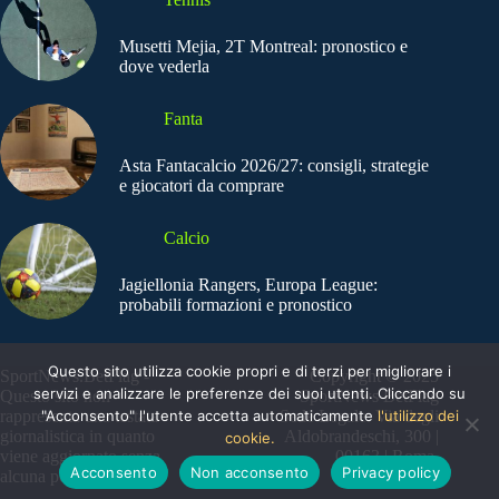
Musetti Mejia, 2T Montreal: pronostico e
dove vederla
Fanta
Asta Fantacalcio 2026/27: consigli, strategie
e giocatori da comprare
Calcio
Jagiellonia Rangers, Europa League:
probabili formazioni e pronostico
Questo sito utilizza cookie propri e di terzi per migliorare i
SportNews.BetFlag -
Copyright © 2025
servizi e analizzare le preferenze dei suoi utenti. Cliccando su
Questo sito non
SportNews BetFlag
"Acconsento" l'utente accetta automaticamente
l'utilizzo dei
rappresenta una testata
Sede Legale: Via degli
giornalistica in quanto
Aldobrandeschi, 300 |
cookie.
viene aggiornato senza
00163 | Roma
Acconsento
Non acconsento
Privacy policy
alcuna periodicità