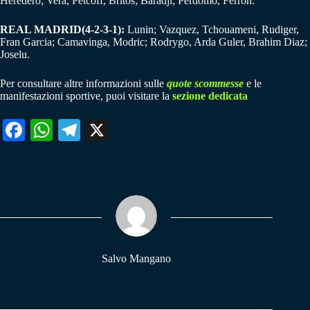
Heredero; Vera, Petcoff, Britos; Baradji; Perdomo, Ferron.
REAL MADRID(4-2-3-1):
Lunin; Vazquez, Tchouameni, Rudiger,
Fran Garcia; Camavinga, Modric; Rodrygo, Arda Guler, Brahim Diaz;
Joselu.
Per consultare altre informazioni sulle
quote scommesse
e le
manifestazioni sportive, puoi visitare la
sezione dedicata
Fa
W
Te
X
ce
ha
le
bo
ts
gr
ok
A
a
pp
m
Salvo Mangano