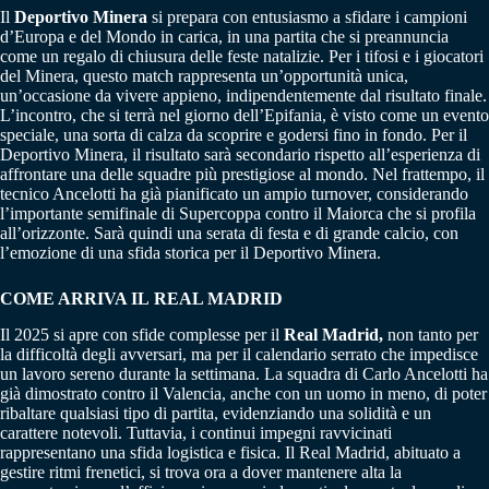
Il
Deportivo Minera
si prepara con entusiasmo a sfidare i campioni
d’Europa e del Mondo in carica, in una partita che si preannuncia
come un regalo di chiusura delle feste natalizie. Per i tifosi e i giocatori
del Minera, questo match rappresenta un’opportunità unica,
un’occasione da vivere appieno, indipendentemente dal risultato finale.
L’incontro, che si terrà nel giorno dell’Epifania, è visto come un evento
speciale, una sorta di calza da scoprire e godersi fino in fondo. Per il
Deportivo Minera, il risultato sarà secondario rispetto all’esperienza di
affrontare una delle squadre più prestigiose al mondo. Nel frattempo, il
tecnico Ancelotti ha già pianificato un ampio turnover, considerando
l’importante semifinale di Supercoppa contro il Maiorca che si profila
all’orizzonte. Sarà quindi una serata di festa e di grande calcio, con
l’emozione di una sfida storica per il Deportivo Minera.
COME ARRIVA IL REAL MADRID
Il 2025 si apre con sfide complesse per il
Real Madrid,
non tanto per
la difficoltà degli avversari, ma per il calendario serrato che impedisce
un lavoro sereno durante la settimana. La squadra di Carlo Ancelotti ha
già dimostrato contro il Valencia, anche con un uomo in meno, di poter
ribaltare qualsiasi tipo di partita, evidenziando una solidità e un
carattere notevoli. Tuttavia, i continui impegni ravvicinati
rappresentano una sfida logistica e fisica. Il Real Madrid, abituato a
gestire ritmi frenetici, si trova ora a dover mantenere alta la