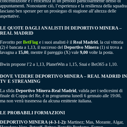
concentrazione e l’efficienza in un periodo particolarmente denso di
appuntamenti. Nonostante ciò, l’esperienza e la resilienza della squadra
lasciano ben sperare per un prosieguo di stagione all’altezza delle
aspettative.
LE QUOTE DAGLI ANALISTI DI DEPORTIVO MINERA –
REAL MADRID
Favorito per
BetFlag
e i suoi analisti è il
Real Madrid
, la cui vittoria
(2) è bancata a 1,13, il successo del
Deportivo Minera
(1) si trova a
lavagna a
15,00
, mentre il pareggio (X) vale
9,00
volte la posta.
Bwin propone l’2 a 1,13, PlanetWin a 1,15, Snai e Bet365 a 1,10.
DOVE VEDERE DEPORTIVO MINERA – REAL MADRID IN
TV E STREAMING
La sfida
Deportivo Minera-Real Madrid
, valida per i sedicesimi di
finale di Coppa del Re, è in programma lunedì 6 gennaio alle 19:00,
ma non verrà trasmessa da alcuna emittente italiana.
LE PROBABILI FORMAZIONI
DEPORTIVO MINERA (4-3-1-2):
Martinez; Mas, Morante, Algar,