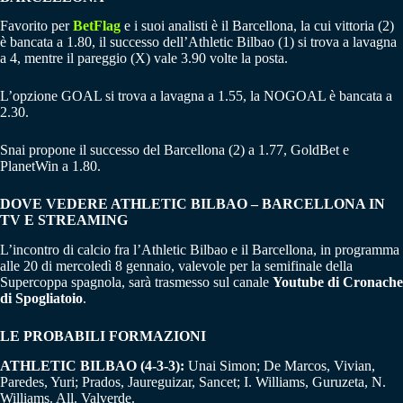
Favorito per
BetFlag
e i suoi analisti è il Barcellona, la cui vittoria (2)
è bancata a 1.80, il successo dell’Athletic Bilbao (1) si trova a lavagna
a 4, mentre il pareggio (X) vale 3.90 volte la posta.
L’opzione GOAL si trova a lavagna a 1.55, la NOGOAL è bancata a
2.30.
Snai propone il successo del Barcellona (2) a 1.77, GoldBet e
PlanetWin a 1.80.
DOVE VEDERE ATHLETIC BILBAO – BARCELLONA IN
TV E STREAMING
L’incontro di calcio fra l’Athletic Bilbao e il Barcellona, in programma
alle 20 di mercoledì 8 gennaio, valevole per la semifinale della
Supercoppa spagnola, sarà trasmesso sul canale
Youtube di Cronache
di Spogliatoio
.
LE PROBABILI FORMAZIONI
ATHLETIC BILBAO (4-3-3):
Unai Simon; De Marcos, Vivian,
Paredes, Yuri; Prados, Jaureguizar, Sancet; I. Williams, Guruzeta, N.
Williams. All. Valverde.