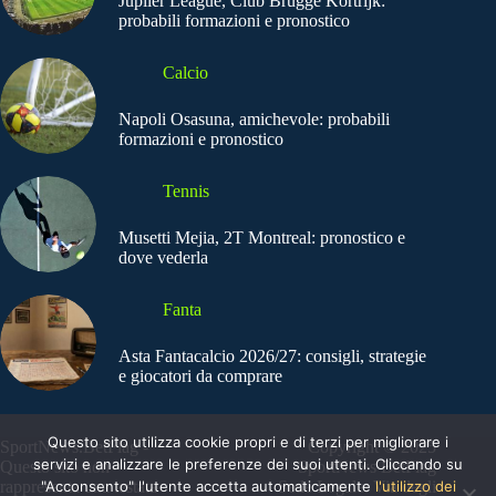
Jupiler League, Club Brugge Kortrijk:
probabili formazioni e pronostico
Calcio
Napoli Osasuna, amichevole: probabili
formazioni e pronostico
Tennis
Musetti Mejia, 2T Montreal: pronostico e
dove vederla
Fanta
Asta Fantacalcio 2026/27: consigli, strategie
e giocatori da comprare
Questo sito utilizza cookie propri e di terzi per migliorare i
SportNews.BetFlag -
Copyright © 2025
servizi e analizzare le preferenze dei suoi utenti. Cliccando su
Questo sito non
SportNews BetFlag
"Acconsento" l'utente accetta automaticamente
l'utilizzo dei
rappresenta una testata
Sede Legale: Via degli