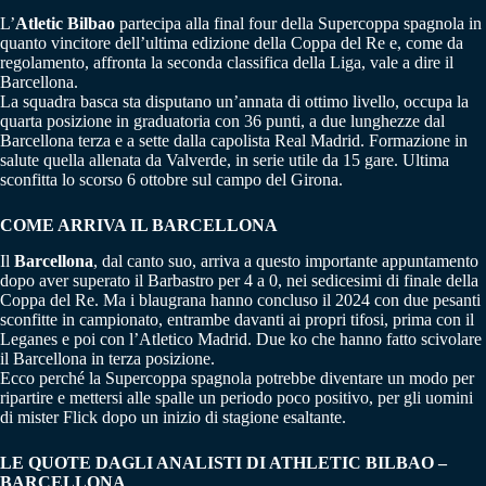
L’
Atletic Bilbao
partecipa alla final four della Supercoppa spagnola in
quanto vincitore dell’ultima edizione della Coppa del Re e, come da
regolamento, affronta la seconda classifica della Liga, vale a dire il
Barcellona.
La squadra basca sta disputano un’annata di ottimo livello, occupa la
quarta posizione in graduatoria con 36 punti, a due lunghezze dal
Barcellona terza e a sette dalla capolista Real Madrid. Formazione in
salute quella allenata da Valverde, in serie utile da 15 gare. Ultima
sconfitta lo scorso 6 ottobre sul campo del Girona.
COME ARRIVA IL BARCELLONA
Il
Barcellona
, dal canto suo, arriva a questo importante appuntamento
dopo aver superato il Barbastro per 4 a 0, nei sedicesimi di finale della
Coppa del Re. Ma i blaugrana hanno concluso il 2024 con due pesanti
sconfitte in campionato, entrambe davanti ai propri tifosi, prima con il
Leganes e poi con l’Atletico Madrid. Due ko che hanno fatto scivolare
il Barcellona in terza posizione.
Ecco perché la Supercoppa spagnola potrebbe diventare un modo per
ripartire e mettersi alle spalle un periodo poco positivo, per gli uomini
di mister Flick dopo un inizio di stagione esaltante.
LE QUOTE DAGLI ANALISTI DI ATHLETIC BILBAO –
BARCELLONA