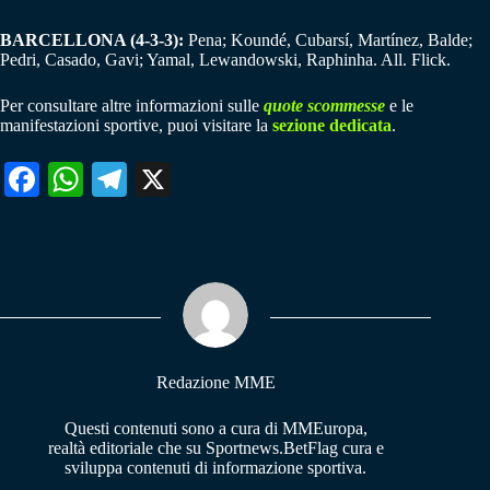
BARCELLONA (4-3-3):
Pena; Koundé, Cubarsí, Martínez, Balde;
Pedri, Casado, Gavi; Yamal, Lewandowski, Raphinha. All. Flick.
Per consultare altre informazioni sulle
quote scommesse
e le
manifestazioni sportive, puoi visitare la
sezione dedicata
.
Fa
W
Te
X
ce
ha
le
bo
ts
gr
ok
A
a
pp
m
Redazione MME
Questi contenuti sono a cura di MMEuropa,
realtà editoriale che su Sportnews.BetFlag cura e
sviluppa contenuti di informazione sportiva.