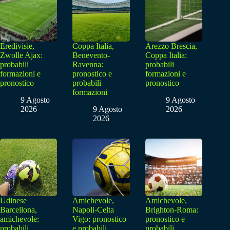
Eredivisie,
Coppa Italia,
Arezzo Brescia,
Zwolle Ajax:
Benevento-
Coppa Italia:
probabili
Ravenna:
probabili
formazioni e
pronostico e
formazioni e
pronostico
probabili
pronostico
formazioni
9 Agosto
9 Agosto
2026
9 Agosto
2026
2026
Udinese
Amichevole,
Amichevole,
Barcellona,
Napoli-Celta
Brighton-Roma:
amichevole:
Vigo: pronostico
pronostico e
probabili
e probabili
probabili