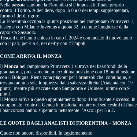
Nella passata stagione la Fiorentina si è imposta in finale proprio
contro il Torino. A decidere, dopo lo 0 a 0 dei tempi supplementari,
furono i tiri di rigore.
La Fiorentina occupa la quinta posizione nel campionato Primavera 1,
insieme con Milan e Juventus a quota 32, a cinque lunghezze dalla
capolista Sassuolo.
Toscani che hanno chiuso in calo il 2024 e cominciato il nuovo anno
con il pari, per 4 a 4, nel derby con l’Empoli.
COME ARRIVA IL MONZA
Il
Monza
nel campionato Primavera 1 si trova nei bassifondi della
graduatoria, precisamente in terzultima posizione con 18 punti insieme
con il Bologna. Piena zona playout per i brianzoli che, comunque, si
trovano ad una sola lunghezza dalla salvezza diretta (Atalanta con 19
punti), mentre più staccate sono Sampdoria e Udinese, ultime con 9
punti.
Il Monza arriva a questo appuntamento dopo il tonificante successo, in
campionato, contro il Genoa in trasferta, mentre nei sedicesimi di finale
i biancorossi hanno superanto nettamente l’Ascoli per 5 a 2.
LE QUOTE DAGLI ANALISTI DI FIORENTINA – MONZA
Quote non ancora disponibili. In aggiornamento.