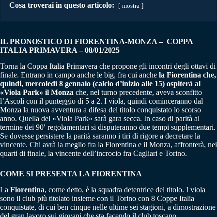
Cosa troverai in questo articolo:
mostra
IL PRONOSTICO DI FIORENTINA-MONZA – COPPA
ITALIA PRIMAVERA – 08/01/2025
Torna la Coppa Italia Primavera che propone gli incontri degli ottavi di
finale. Entrano in campo anche le big, fra cui anche
la Fiorentina che,
quindi, mercoledì 8 gennaio (calcio d’inizio alle 15) ospiterà al
«Viola Park» il Monza
che, nel turno precedente, aveva sconfitto
l’Ascoli con il punteggio di 5 a 2. I viola, quindi cominceranno dal
Monza la nuova avventura a difesa del titolo conquistato lo scorso
anno. Quella del «Viola Park» sarà gara secca. In caso di parità al
termine dei 90′ regolamentari si disputeranno due tempi supplementari.
Se dovesse persistere la parità saranno i tiri di rigore a decretare la
vincente. Chi avrà la meglio fra la Fiorentina e il Monza, affronterà, nei
quarti di finale, la vincente dell’incrocio fra Cagliari e Torino.
COME SI PRESENTA LA FIORENTINA
La
Fiorentina
, come detto, è la squadra detentrice del titolo. I viola
sono il club più titolato insieme con il Torino con 8 Coppe Italia
conquistate, di cui ben cinque nelle ultime sei stagioni, a dimostrazione
del gran lavoro sui giovani che sta facendo il club toscano.