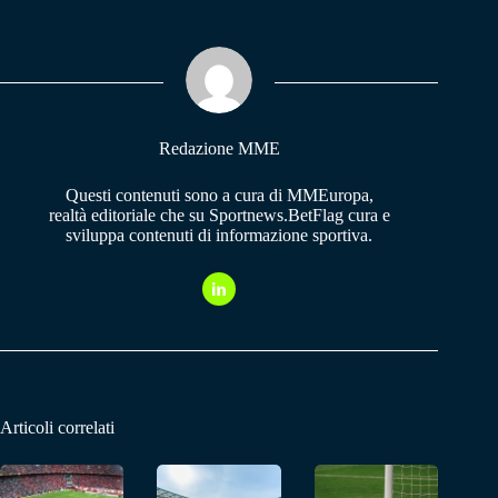
bo
ts
gr
ok
A
a
pp
m
Redazione MME
Questi contenuti sono a cura di MMEuropa,
realtà editoriale che su Sportnews.BetFlag cura e
sviluppa contenuti di informazione sportiva.
Articoli correlati