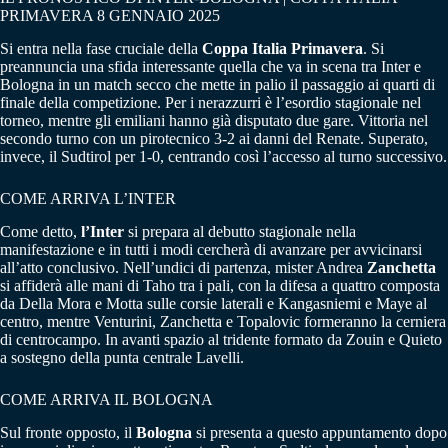
PRIMAVERA 8 GENNAIO 2025
Si entra nella fase cruciale della
Coppa Italia Primavera
. Si
preannuncia una sfida interessante quella che va in scena tra Inter e
Bologna in un match secco che mette in palio il passaggio ai quarti di
finale della competizione. Per i nerazzurri è l’esordio stagionale nel
torneo, mentre gli emiliani hanno già disputato due gare. Vittoria nel
secondo turno con un pirotecnico 3-2 ai danni del Renate. Superato,
invece, il Sudtirol per 1-0, centrando così l’accesso al turno successivo.
COME ARRIVA L’INTER
Come detto,
l’Inter
si prepara al debutto stagionale nella
manifestazione e in tutti i modi cercherà di avanzare per avvicinarsi
all’atto conclusivo. Nell’undici di partenza, mister Andrea
Zanchetta
si affiderà alle mani di Taho tra i pali, con la difesa a quattro composta
da Della Mora e Motta sulle corsie laterali e Kangasniemi e Maye al
centro, mentre Venturini, Zanchetta e Topalovic formeranno la cerniera
di centrocampo. In avanti spazio al tridente formato da Zouin e Quieto
a sostegno della punta centrale Lavelli.
COME ARRIVA IL BOLOGNA
Sul fronte opposto, il
Bologna
si presenta a questo appuntamento dopo