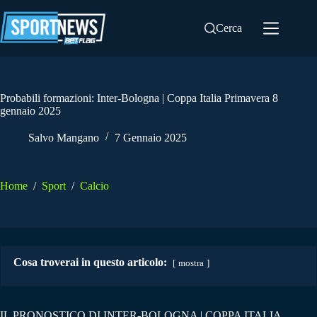
Salta
al
Cerca
contenuto
Probabili formazioni: Inter-Bologna | Coppa Italia Primavera 8
gennaio 2025
Salvo Mangano
7 Gennaio 2025
Home
/
Sport
/
Calcio
Cosa troverai in questo articolo:
mostra
IL PRONOSTICO DI INTER-BOLOGNA | COPPA ITALIA