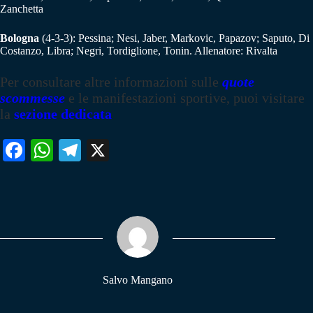
Zanchetta
Bologna
(4-3-3): Pessina; Nesi, Jaber, Markovic, Papazov; Saputo, Di
Costanzo, Libra; Negri, Tordiglione, Tonin. Allenatore: Rivalta
Per consultare altre informazioni sulle
quote
scommesse
e le manifestazioni sportive, puoi visitare
la
sezione dedicata
Fa
W
Te
X
ce
ha
le
bo
ts
gr
ok
A
a
pp
m
Salvo Mangano