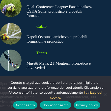
Qual. Conference League: Panathinaikos-
CSKA Sofia: pronostico e probabili
formazioni
Calcio
Napoli Osasuna, amichevole: probabili
formazioni e pronostico
Tennis
Musetti Mejia, 2T Montreal: pronostico e
dove vederla
Questo sito utilizza cookie propri e di terzi per migliorare i
SportNews.BetFlag -
Copyright © 2025
servizi e analizzare le preferenze dei suoi utenti. Cliccando su
Questo sito non
SportNews BetFlag
"Acconsento" l'utente accetta automaticamente
l'utilizzo dei
rappresenta una testata
Sede Legale: Via degli
giornalistica in quanto
Aldobrandeschi, 300 |
cookie.
viene aggiornato senza
00163 | Roma
Acconsento
Non acconsento
Privacy policy
alcuna periodicità