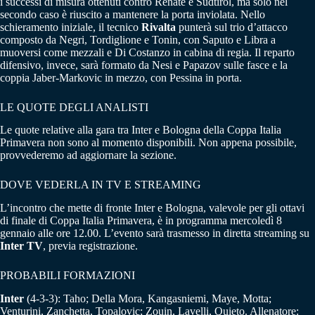
i successi di misura ottenuti contro Renate e Sudtirol, ma solo nel
secondo caso è riuscito a mantenere la porta inviolata. Nello
schieramento iniziale, il tecnico
Rivalta
punterà sul trio d’attacco
composto da Negri, Tordiglione e Tonin, con Saputo e Libra a
muoversi come mezzali e Di Costanzo in cabina di regia. Il reparto
difensivo, invece, sarà formato da Nesi e Papazov sulle fasce e la
coppia Jaber-Markovic in mezzo, con Pessina in porta.
LE QUOTE DEGLI ANALISTI
Le quote relative alla gara tra Inter e Bologna della Coppa Italia
Primavera non sono al momento disponibili. Non appena possibile,
provvederemo ad aggiornare la sezione.
DOVE VEDERLA IN TV E STREAMING
L’incontro che mette di fronte Inter e Bologna, valevole per gli ottavi
di finale di Coppa Italia Primavera, è in programma mercoledì 8
gennaio alle ore 12.00. L’evento sarà trasmesso in diretta streaming su
Inter TV
, previa registrazione.
PROBABILI FORMAZIONI
Inter
(4-3-3): Taho; Della Mora, Kangasniemi, Maye, Motta;
Venturini, Zanchetta, Topalovic; Zouin, Lavelli, Quieto. Allenatore: