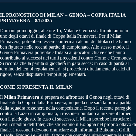
IL PRONOSTICO DI MILAN – GENOA
–
COPPA ITALIA
PRIMAVERA – 8/1/2025
Domani pomeriggio, alle ore 15, Milan e Genoa si affronteranno in
uno degli ottavi di finale di Coppa Italia Primavera. Per il Milan
Primavera, potrebbero essere confermati alcuni dei titolari che hanno
ben figurato nelle recenti partite di campionato. Allo stesso modo, il
Genoa Primavera potrebbe affidarsi ai giocatori chiave che hanno
contribuito ai successi nei turni precedenti contro Como e Cremonese.
Si ricorda che la partita si giocherà in gara secca: in caso di parità al
termine dei tempi regolamentari, si procederà direttamente ai calci di
rigore, senza disputare i tempi supplementari.
COME SI PRESENTA IL MILAN
Il
Milan Primavera
si prepara ad affrontare il Genoa negli ottavi di
finale della Coppa Italia Primavera, in quella che sarà la prima partita
della squadra rossonera nella competizione. Dopo il recente pareggio
contro la Lazio in campionato, i rossoneri puntano a iniziare il torneo
con il piede giusto. In caso di successo, il Milan potrebbe incrociare i
rivali cittadini dell’Inter, che sfideranno il Bologna nel proprio ottavo di
finale. I rossoneri devono rinunciare agli infortunati Bakoune, Grilli,
Ossola, Frugnoli e Gualdi, fattore che complica ulteriormente le scelte