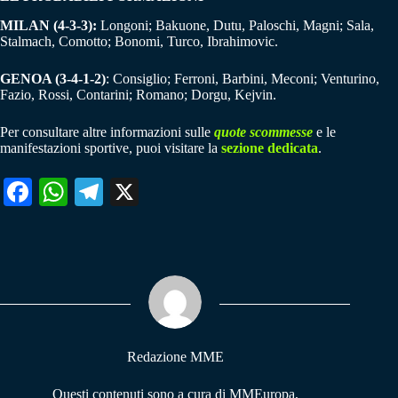
MILAN (4-3-3):
Longoni; Bakuone, Dutu, Paloschi, Magni; Sala,
Stalmach, Comotto; Bonomi, Turco, Ibrahimovic.
GENOA (3-4-1-2)
: Consiglio; Ferroni, Barbini, Meconi; Venturino,
Fazio, Rossi, Contarini; Romano; Dorgu, Kejvin.
Per consultare altre informazioni sulle
quote scommesse
e le
manifestazioni sportive, puoi visitare la
sezione dedicata
.
Fa
W
Te
X
ce
ha
le
bo
ts
gr
ok
A
a
pp
m
Redazione MME
Questi contenuti sono a cura di MMEuropa,