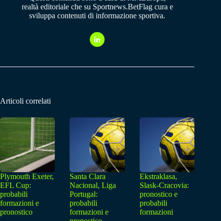
realtà editoriale che su Sportnews.BetFlag cura e
sviluppa contenuti di informazione sportiva.
Articoli correlati
Plymouth Exeter,
Santa Clara
Ekstraklasa,
EFL Cup:
Nacional, Liga
Slask-Cracovia:
probabili
Portugal:
pronostico e
formazioni e
probabili
probabili
pronostico
formazioni e
formazioni
pronostico