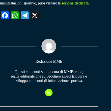
manifestazioni sportive, puoi visitare la
sezione dedicata
.
Fa
W
Te
X
ce
ha
le
bo
ts
gr
ok
A
a
pp
m
Redazione MME
Questi contenuti sono a cura di MMEuropa,
realtà editoriale che su Sportnews.BetFlag cura e
sviluppa contenuti di informazione sportiva.