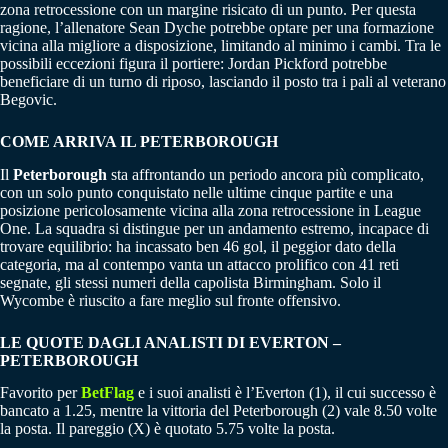
zona retrocessione con un margine risicato di un punto. Per questa
ragione, l’allenatore Sean Dyche potrebbe optare per una formazione
vicina alla migliore a disposizione, limitando al minimo i cambi. Tra le
possibili eccezioni figura il portiere: Jordan Pickford potrebbe
beneficiare di un turno di riposo, lasciando il posto tra i pali al veterano
Begovic.
COME ARRIVA IL PETERBOROUGH
Il
Peterborough
sta affrontando un periodo ancora più complicato,
con un solo punto conquistato nelle ultime cinque partite e una
posizione pericolosamente vicina alla zona retrocessione in League
One. La squadra si distingue per un andamento estremo, incapace di
trovare equilibrio: ha incassato ben 46 gol, il peggior dato della
categoria, ma al contempo vanta un attacco prolifico con 41 reti
segnate, gli stessi numeri della capolista Birmingham. Solo il
Wycombe è riuscito a fare meglio sul fronte offensivo.
LE QUOTE DAGLI ANALISTI DI EVERTON –
PETERBOROUGH
Favorito per
BetFlag
e i suoi analisti è l’Everton (1), il cui successo è
bancato a 1.25, mentre la vittoria del Peterborough (2) vale 8.50 volte
la posta. Il pareggio (X) è quotato 5.75 volte la posta.