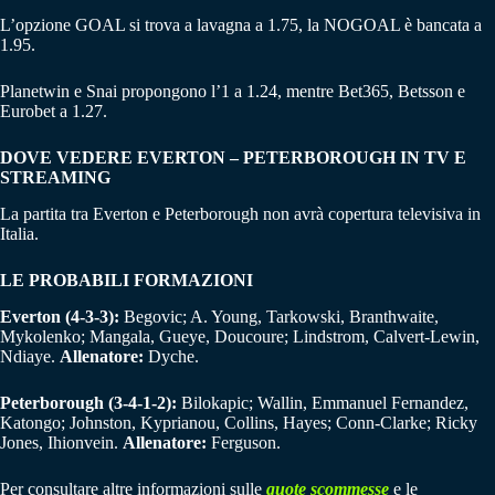
L’opzione GOAL si trova a lavagna a 1.75, la NOGOAL è bancata a
1.95.
Planetwin e Snai propongono l’1 a 1.24, mentre Bet365, Betsson e
Eurobet a 1.27.
DOVE VEDERE EVERTON – PETERBOROUGH IN TV E
STREAMING
La partita tra Everton e Peterborough non avrà copertura televisiva in
Italia.
LE PROBABILI FORMAZIONI
Everton (4-3-3):
Begovic; A. Young, Tarkowski, Branthwaite,
Mykolenko; Mangala, Gueye, Doucoure; Lindstrom, Calvert-Lewin,
Ndiaye.
Allenatore:
Dyche.
Peterborough (3-4-1-2):
Bilokapic; Wallin, Emmanuel Fernandez,
Katongo; Johnston, Kyprianou, Collins, Hayes; Conn-Clarke; Ricky
Jones, Ihionvein.
Allenatore:
Ferguson.
Per consultare altre informazioni sulle
quote scommesse
e le