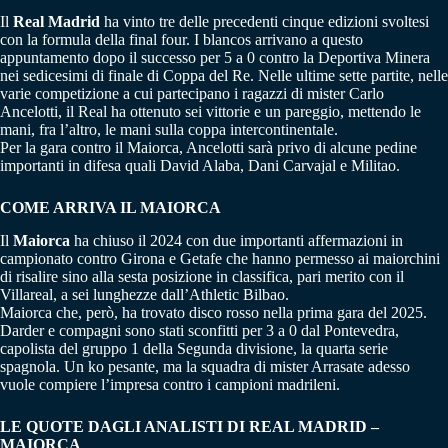
Il
Real Madrid
ha vinto tre delle precedenti cinque edizioni svoltesi
con la formula della final four. I blancos arrivano a questo
appuntamento dopo il successo per 5 a 0 contro la Deportiva Minera
nei sedicesimi di finale di Coppa del Re. Nelle ultime sette partite, nelle
varie competizione a cui partecipano i ragazzi di mister Carlo
Ancelotti, il Real ha ottenuto sei vittorie e un pareggio, mettendo le
mani, fra l’altro, le mani sulla coppa intercontinentale.
Per la gara contro il Maiorca, Ancelotti sarà privo di alcune pedine
importanti in difesa quali David Alaba, Dani Carvajal e Militao.
COME ARRIVA IL MAIORCA
Il
Maiorca
ha chiuso il 2024 con due importanti affermazioni in
campionato contro Girona e Getafe che hanno permesso ai maiorchini
di risalire sino alla sesta posizione in classifica, pari merito con il
Villareal, a sei lunghezze dall’Athletic Bilbao.
Maiorca che, però, ha trovato disco rosso nella prima gara del 2025.
Darder e compagni sono stati sconfitti per 3 a 0 dal Pontevedra,
capolista del gruppo 1 della Segunda divisione, la quarta serie
spagnola. Un ko pesante, ma la squadra di mister Arrasate adesso
vuole compiere l’impresa contro i campioni madrileni.
LE QUOTE DAGLI ANALISTI DI REAL MADRID –
MAIORCA