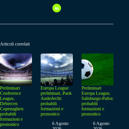
Articoli correlati
Preliminari
Europa League
Preliminari
Conference
preliminari, Paok
Europa League,
League,
Anderlecht:
Salisburgo-Pafos:
Debrecen
probabili
probabili
Copenaghen:
formazioni e
formazioni e
probabili
pronostico
pronostico
formazioni e
6 Agosto
6 Agosto
pronostico
2026
2026