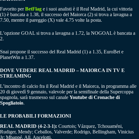
Favorito per
BetFlag
e i suoi analisti è il Real Madrid, la cui vittoria
(1) è bancata a 1.38, il successo del Maiorca (2) si trova a lavagna a
7.50, mentre il pareggio (X) vale 4.75 volte la posta.
L’opzione GOAL si trova a lavagna a 1.72, la NOGOAL è bancata a
2.
Snai propone il successo del Real Madrid (1) a 1.35, EuroBet e
PlanetWin a 1.37.
DOVE VEDERE REAL MADRID – MAIORCA IN TV E
STREAMING
L’incontro di calcio fra il Real Madrid e il Maiorca, in programma alle
20 di giovedì 9 gennaio, valevole per la semifinale della Supercoppa
spagnola, sarà trasmesso sul canale
Youtube di Cronache di
Spogliatoio
.
LE PROBABILI FORMAZIONI
REAL MADRID (4-2-3-1):
Courtois; Vázquez, Tchouaméni,
Rudiger, Mendy; Ceballos, Valverde; Rodrigo, Bellingham, Vinicius
Jr; Mbappé. All. Ancelotti.