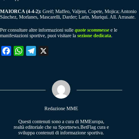
MAIORCA (4-4-2):
Greif; Maffeo, Valjent, Copete, Mojica; Antonio
Sánchez, Morlanes, Mascarelli, Darder; Larin, Muriqui. All. Arrasate.
Per consultare altre informazioni sulle
quote scommesse
e le
manifestazioni sportive, puoi visitare la
sezione dedicata
.
Fa
W
Te
X
ce
ha
le
bo
ts
gr
ok
A
a
pp
m
Redazione MME
Questi contenuti sono a cura di MMEuropa,
realtà editoriale che su Sportnews.BetFlag cura e
sviluppa contenuti di informazione sportiva.