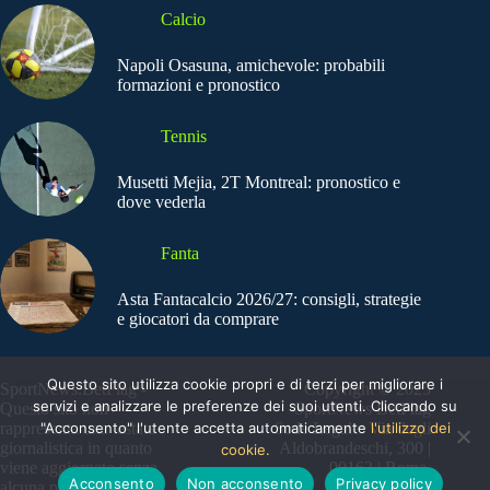
Calcio
Napoli Osasuna, amichevole: probabili
formazioni e pronostico
Tennis
Musetti Mejia, 2T Montreal: pronostico e
dove vederla
Fanta
Asta Fantacalcio 2026/27: consigli, strategie
e giocatori da comprare
Questo sito utilizza cookie propri e di terzi per migliorare i
SportNews.BetFlag -
Copyright © 2025
servizi e analizzare le preferenze dei suoi utenti. Cliccando su
Questo sito non
SportNews BetFlag
"Acconsento" l'utente accetta automaticamente
l'utilizzo dei
rappresenta una testata
Sede Legale: Via degli
giornalistica in quanto
Aldobrandeschi, 300 |
cookie.
viene aggiornato senza
00163 | Roma
Acconsento
Non acconsento
Privacy policy
alcuna periodicità