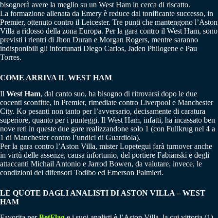
bisognerà avere la meglio su un West Ham in cerca di riscatto.
La formazione allenata da Emery è reduce dal tonificante successo, in
Premier, ottenuto contro il Leicester. Tre punti che mantengono l’Aston
Villa a ridosso della zona Europa. Per la gara contro il West Ham, sono
previsti i rientri di Jhon Duran e Morgan Rogers, mentre saranno
indisponibili gli infortunati Diego Carlos, Jaden Philogene e Pau
Torres.
COME ARRIVA IL WEST HAM
Il
West Ham
, dal canto suo, ha bisogno di ritrovarsi dopo le due
cocenti sconfitte, in Premier, rimediate contro Liverpool e Manchester
City. Ko pesanti non tanto per l’avversario, decisamente di caratura
superiore, quanto per i punteggi. Il West Ham, infatti, ha incassato ben
nove reti in queste due gare realizzandone solo 1 (con Fullkrug nel 4 a
1 di Manchester contro l’undici di Guardiola).
Per la gara contro l’Aston Villa, mister Lopetegui farà turnover anche
in virtù delle assenze, causa infortunio, del portiere Fabianski e degli
attaccanti Michail Antonio e Jarrod Bowen, da valutare, invece, le
condizioni dei difensori Todibo ed Emerson Palmieri.
LE QUOTE DAGLI ANALISTI DI ASTON VILLA – WEST
HAM
Favorita per
BetFlag
e i suoi analisti è l’Aston Villa, la cui vittoria (1)