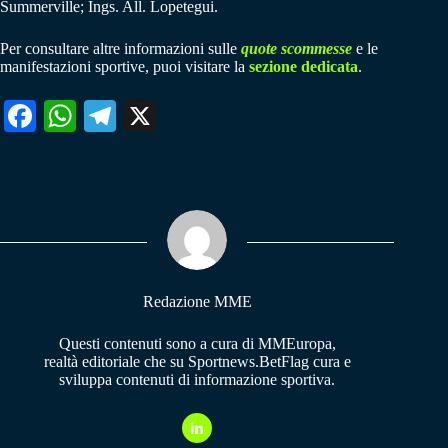
Summerville; Ings. All. Lopetegui.
Per consultare altre informazioni sulle
quote scommesse
e le
manifestazioni sportive, puoi visitare la
sezione dedicata
.
Fa
W
Te
X
ce
ha
le
bo
ts
gr
ok
A
a
pp
m
Redazione MME
Questi contenuti sono a cura di MMEuropa,
realtà editoriale che su Sportnews.BetFlag cura e
sviluppa contenuti di informazione sportiva.