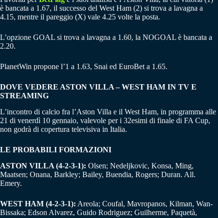
è bancata a 1.67, il successo del West Ham (2) si trova a lavagna a
4.15, mentre il pareggio (X) vale 4.25 volte la posta.
L’opzione GOAL si trova a lavagna a 1.60, la NOGOAL è bancata a
2.20.
PlanetWin propone l’1 a 1.63, Snai ed EuroBet a 1.65.
DOVE VEDERE ASTON VILLA – WEST HAM IN TV E
STREAMING
L’incontro di calcio fra l’Aston Villa e il West Ham, in programma alle
21 di venerdì 10 gennaio, valevole per i 32esimi di finale di FA Cup,
non godrà di copertura televisiva in Italia.
LE PROBABILI FORMAZIONI
ASTON VILLA (4-2-3-1):
Olsen; Nedeljkovic, Konsa, Ming,
Maatsen; Onana, Barkley; Bailey, Buendia, Rogers; Duran. All.
Emery.
WEST HAM (4-2-3-1):
Areola; Coufal, Mavropanos, Kilman, Wan-
Bissaka; Edson Alvarez, Guido Rodriguez; Guilherme, Paquetà,