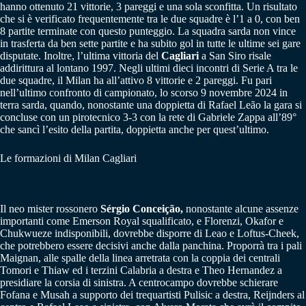
hanno ottenuto 21 vittorie, 3 pareggi e una sola sconfitta. Un risultato
che si è verificato frequentemente tra le due squadre è l’1 a 0, con ben
8 partite terminate con questo punteggio. La squadra sarda non vince
in trasferta da ben sette partite e ha subito gol in tutte le ultime sei gare
disputate. Inoltre, l’ultima vittoria del
Cagliari
a San Siro risale
addirittura al lontano 1997. Negli ultimi dieci incontri di Serie A tra le
due squadre, il Milan ha all’attivo 8 vittorie e 2 pareggi. Fu pari
nell’ultimo confronto di campionato, lo scorso 9 novembre 2024 in
terra sarda, quando, nonostante una doppietta di Rafael Leão la gara si
concluse con un pirotecnico 3-3 con la rete di Gabriele Zappa all’89°
che sancì l’esito della partita, doppietta anche per quest’ultimo.
Le formazioni di Milan Cagliari
Il neo mister rossonero
Sérgio Conceição,
nonostante alcune assenze
importanti come Emerson Royal squalificato, e Florenzi, Okafor e
Chukwueze indisponibili, dovrebbe disporre di Leao e Loftus-Cheek,
che potrebbero essere decisivi anche dalla panchina. Proporrà tra i pali
Maignan, alle spalle della linea arretrata con la coppia dei centrali
Tomori e Thiaw ed i terzini Calabria a destra e Theo Hernandez a
presidiare la corsia di sinistra. A centrocampo dovrebbe schierare
Fofana e Musah a supporto dei trequartisti Pulisic a destra, Reijnders al