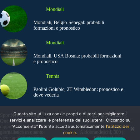
Mondiali
Mondiali, Belgio-Senegal: probabili
formazioni e pronostico
Mondiali
Mondiali, USA Bosnia: probabili formazioni
e pronostico
Tennis
Paolini Golubic, 2T Wimbledon: pronostico e
dove vederla
Questo sito utilizza cookie propri e di terzi per migliorare i
SportNews.BetFlag -
Copyright © 2025
servizi e analizzare le preferenze dei suoi utenti. Cliccando su
Questo sito non
SportNews BetFlag
rappresenta una testata
"Acconsento" l'utente accetta automaticamente
Sede Legale: Via degli
l'utilizzo dei
giornalistica in quanto
Aldobrandeschi, 300 |
cookie.
viene aggiornato senza
00163 | Roma