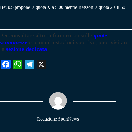
Bet365 propone la quota X a 5,00 mentre Betsson la quota 2 a 8,50
Per consultare altre informazioni sulle
quote
scommesse
e le manifestazioni sportive, puoi visitare
la
sezione dedicata
Fa
W
Te
X
ce
ha
le
bo
ts
gr
ok
A
a
pp
m
Redazione SportNews