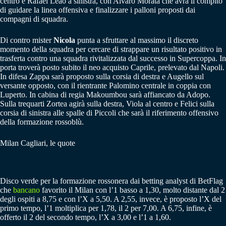
centro e Rafael Leao a sinistra, con Alvaro Morata che avrà il compito
di guidare la linea offensiva e finalizzare i palloni proposti dai
compagni di squadra.
Di contro mister
Nicola
punta a sfruttare al massimo il discreto
momento della squadra per cercare di strappare un risultato positivo in
trasferta contro una squadra rivitalizzata dal successo in Supercoppa. In
porta troverà posto subito il neo acquisto Caprile, prelevato dal Napoli.
In difesa Zappa sarà proposto sulla corsia di destra e Augello sul
versante opposto, con il rientrante Palomino centrale in coppia con
Luperto. In cabina di regia Makoumbou sarà affiancato da Adopo.
Sulla trequarti Zortea agirà sulla destra, Viola al centro e Felici sulla
corsia di sinistra alle spalle di Piccoli che sarà il riferimento offensivo
della formazione rossoblù.
Milan Cagliari, le quote
Disco verde per la formazione rossonera dai betting analyst di BetFlag
che
bancano
favorito il Milan con l’1 basso a 1,30, molto distante dal 2
degli ospiti a 8,75 e con l’X a 5,50. A 2,55, invece, è proposto l’X del
primo tempo, l’1 moltiplica per 1,78, il 2 per 7,00. A 6,75, infine, è
offerto il 2 del secondo tempo, l’X a 3,00 e l’1 a 1,60.