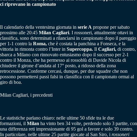
ci riprovano in campionato
Il calendario della ventesima giornata in
serie A
propone per sabato
prossimo alle 20:45
Milan Cagliari
. I rossoneri, attualmente ottavi in
classifica, sono determinati a rilanciarsi in campionato dopo il pareggio
per 1-1 contro la
Roma,
che è costata la panchina a Fonseca, e la
vittoria in rimonta contro l’Inter in
Supercoppa.
Il
Cagliari,
di contro,
sbarca a Milano con rinnovato entusiasmo dopo il successo per 2-1
contro il Monza, che ha permesso ai rossoblù di Davide Nicola di
chiudere il girone d’andata al 17° posto, a ridosso della zona
retrocessione. Conferme cercasi, dunque, per due squadre che non
possono permettersi passi falsi in classifica con il campionato ormai al
giro di boa.
Milan Cagliari, i precedenti
Le statistiche parlano chiaro: nelle ultime 50 sfide tra le due
formazioni, il
Milan
ha vinto ben 34 volte, perdendo solo 3 partite, con
una differenza reti impressionante di 95 gol a favore e solo 39 contro.
In particolare, nelle ultime 25 partite giocate al San Siro, i
rossoneri