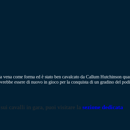
uona vena come forma ed è stato ben cavalcato da Callum Hutchinson qua
ovrebbe essere di nuovo in gioco per la conquista di un gradino del podi
 sui cavalli in gara, puoi visitare la
sezione dedicata