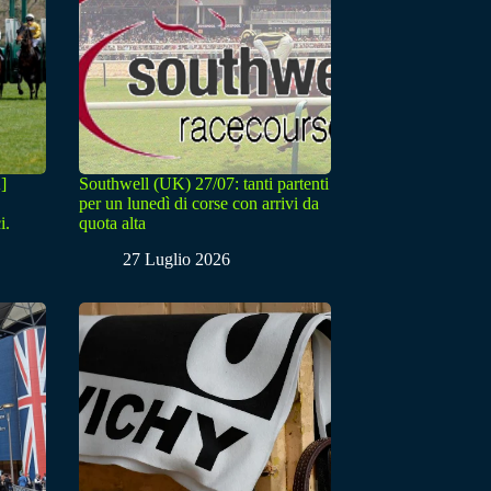
]
Southwell (UK) 27/07: tanti partenti
per un lunedì di corse con arrivi da
i.
quota alta
27 Luglio 2026