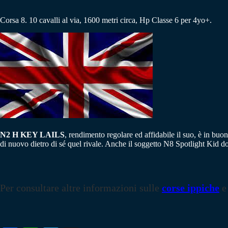
Corsa 8. 10 cavalli al via, 1600 metri circa, Hp Classe 6 per 4yo+.
N2 H KEY LAILS
, rendimento regolare ed affidabile il suo, è in b
di nuovo dietro di sé quel rivale. Anche il soggetto N8 Spotlight Kid d
Per consultare altre informazioni sulle
corse ippiche
e