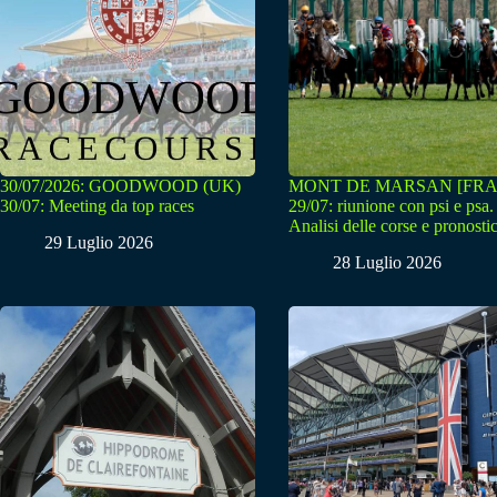
30/07/2026: GOODWOOD (UK)
MONT DE MARSAN [FRA
30/07: Meeting da top races
29/07: riunione con psi e psa.
Analisi delle corse e pronostic
29 Luglio 2026
28 Luglio 2026