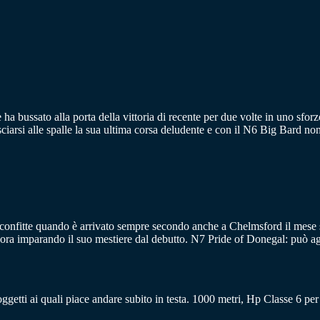
 ha bussato alla porta della vittoria di recente per due volte in uno sforz
asciarsi alle spalle la sua ultima corsa deludente e con il N6 Big Bard non
 sconfitte quando è arrivato sempre secondo anche a Chelmsford il mese
ora imparando il suo mestiere dal debutto. N7 Pride of Donegal: può aggi
oggetti ai quali piace andare subito in testa. 1000 metri, Hp Classe 6 pe