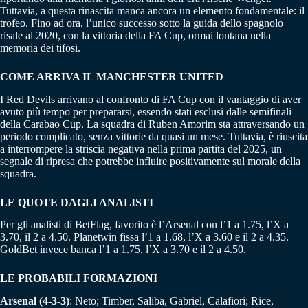
Tuttavia, a questa rinascita manca ancora un elemento fondamentale: il
trofeo. Fino ad ora, l’unico successo sotto la guida dello spagnolo
risale al 2020, con la vittoria della FA Cup, ormai lontana nella
memoria dei tifosi.
COME ARRIVA IL MANCHESTER UNITED
I Red Devils arrivano al confronto di FA Cup con il vantaggio di aver
avuto più tempo per prepararsi, essendo stati esclusi dalle semifinali
della Carabao Cup. La squadra di Ruben Amorim sta attraversando un
periodo complicato, senza vittorie da quasi un mese. Tuttavia, è riuscita
a interrompere la striscia negativa nella prima partita del 2025, un
segnale di ripresa che potrebbe influire positivamente sul morale della
squadra.
LE QUOTE DAGLI ANALISTI
Per gli analisti di BetFlag, favorito è l’Arsenal con l’1 a 1.75, l’X a
3.70, il 2 a 4.50. Planetwin fissa l’1 a 1.68, l’X a 3.60 e il 2 a 4.35.
GoldBet invece banca l’1 a 1.75, l’X a 3.70 e il 2 a 4.50.
LE PROBABILI FORMAZIONI
Arsenal (4-3-3)
: Neto; Timber, Saliba, Gabriel, Calafiori; Rice,