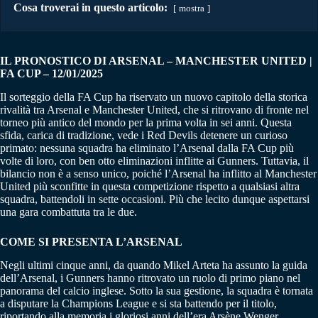
Cosa troverai in questo articolo:
mostra
IL PRONOSTICO DI ARSENAL – MANCHESTER UNITED |
FA CUP – 12/01/2025
Il sorteggio della FA Cup ha riservato un nuovo capitolo della storica
rivalità tra Arsenal e Manchester United, che si ritrovano di fronte nel
torneo più antico del mondo per la prima volta in sei anni. Questa
sfida, carica di tradizione, vede i Red Devils detenere un curioso
primato: nessuna squadra ha eliminato l’Arsenal dalla FA Cup più
volte di loro, con ben otto eliminazioni inflitte ai Gunners. Tuttavia, il
bilancio non è a senso unico, poiché l’Arsenal ha inflitto al Manchester
United più sconfitte in questa competizione rispetto a qualsiasi altra
squadra, battendoli in sette occasioni. Più che lecito dunque aspettarsi
una gara combattuta tra le due.
COME SI PRESENTA L’ARSENAL
Negli ultimi cinque anni, da quando Mikel Arteta ha assunto la guida
dell’Arsenal, i Gunners hanno ritrovato un ruolo di primo piano nel
panorama del calcio inglese. Sotto la sua gestione, la squadra è tornata
a disputare la Champions League e si sta battendo per il titolo,
riportando alla memoria i gloriosi anni dell’era Arsène Wenger.