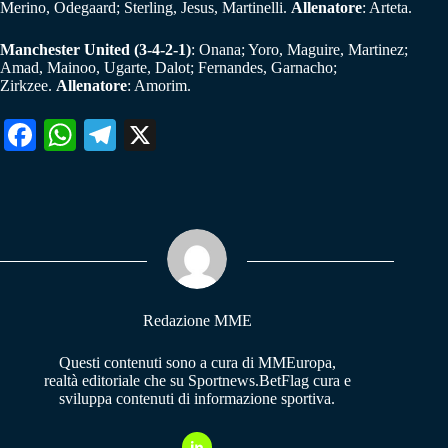
Merino, Odegaard; Sterling, Jesus, Martinelli.
Allenatore
: Arteta.
Manchester United (3-4-2-1)
: Onana; Yoro, Maguire, Martinez;
Amad, Mainoo, Ugarte, Dalot; Fernandes, Garnacho;
Zirkzee.
Allenatore
: Amorim.
Fa
W
Te
X
ce
ha
le
bo
ts
gr
ok
A
a
pp
m
Redazione MME
Questi contenuti sono a cura di MMEuropa,
realtà editoriale che su Sportnews.BetFlag cura e
sviluppa contenuti di informazione sportiva.