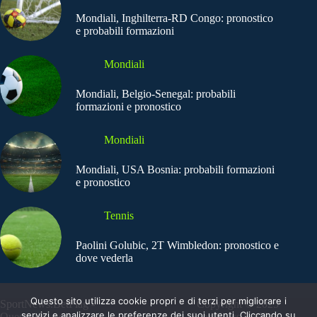
Mondiali, Inghilterra-RD Congo: pronostico
e probabili formazioni
Mondiali
Mondiali, Belgio-Senegal: probabili
formazioni e pronostico
Mondiali
Mondiali, USA Bosnia: probabili formazioni
e pronostico
Tennis
Paolini Golubic, 2T Wimbledon: pronostico e
dove vederla
Questo sito utilizza cookie propri e di terzi per migliorare i
SportNews.BetFlag -
Copyright © 2025
servizi e analizzare le preferenze dei suoi utenti. Cliccando su
Questo sito non
SportNews BetFlag