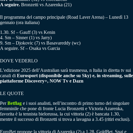
A seguire.
Bronzetti vs Azarenka (21)
Il programma del campo principale (Road Laver Arena) – Lunedì 13
gennaio (ora italiana)
1.30. Sf – Gauff (3) vs Kenin
4. Sm – Sinner (1) vs Jarry)
9. Sm – Djokovic (7) vs Basavareddy (wc)
A seguire. Sf – Osaka vs Garcia
DOVE VEDERLO
L’edizione 2025 dell’Australian sarà trasmessa, n Italia in diretta tv sui
canali di
Eurosport (disponibile anche su Sky) e, in streaming, sulle
piattaforme Discovery+, NOW Tv e Dazn
LE QUOTE
Per
Betflag
e i suoi analisti, nell’incontro di primo turno del singolare
femminile che pone di fronte Lucia Bronzetti e Victoria Azarenka,
favorita è la tennista bielorussa, la cui vittoria (2) è bancata 1.30,
mentre il successo di Bronzetti si trova a lavagna a 3.45 (ritiri esclusi).
EuroBet propone la vittoria di Azarenka (2) a 1.28, GoldBet, Snai e