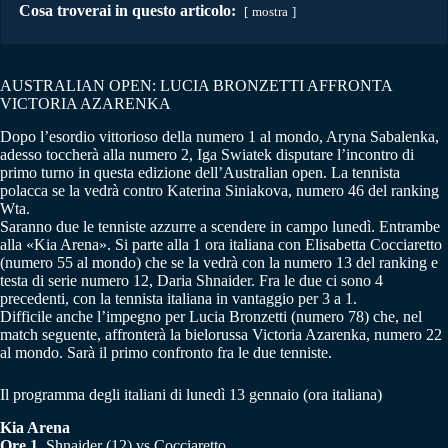
Cosa troverai in questo articolo:
mostra
AUSTRALIAN OPEN: LUCIA BRONZETTI AFFRONTA
VICTORIA AZARENKA
Dopo l’esordio vittorioso della numero 1 al mondo, Aryna Sabalenka,
adesso toccherà alla numero 2, Iga Swiatek disputare l’incontro di
primo turno in questa edizione dell’Australian open. La tennista
polacca se la vedrà contro Katerina Siniakova, numero 46 del ranking
Wta.
Saranno due le tenniste azzurre a scendere in campo lunedì. Entrambe
alla «Kia Arena». Si parte alla 1 ora italiana con Elisabetta Cocciaretto
(numero 55 al mondo) che se la vedrà con la numero 13 del ranking e
testa di serie numero 12, Daria Shnaider. Fra le due ci sono 4
precedenti, con la tennista italiana in vantaggio per 3 a 1.
Difficile anche l’impegno per Lucia Bronzetti (numero 78) che, nel
match seguente, affronterà la bielorussa Victoria Azarenka, numero 22
al mondo. Sarà il primo confronto fra le due tenniste.
Il programma degli italiani di lunedì 13 gennaio (ora italiana)
Kia Arena
Ore 1.
Shnaider (12) vs Cocciaretto