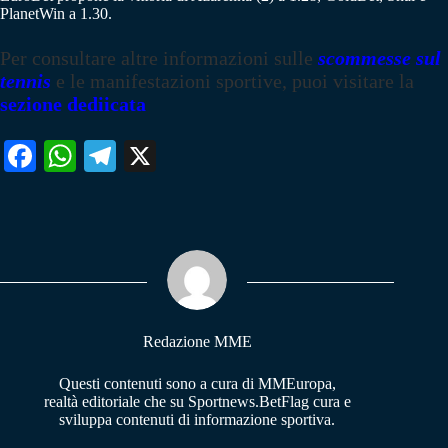
PlanetWin a 1.30.
Per consultare altre informazioni sulle
scommesse sul
tennis
e le manifestazioni sportive, puoi visitare la
sezione dediicata
Fa
W
Te
X
ce
ha
le
bo
ts
gr
ok
A
a
pp
m
Redazione MME
Questi contenuti sono a cura di MMEuropa,
realtà editoriale che su Sportnews.BetFlag cura e
sviluppa contenuti di informazione sportiva.