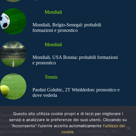
Mondiali
Mondiali, Belgio-Senegal: probabili
formazioni e pronostico
Mondiali
Mondiali, USA Bosnia: probabili formazioni
e pronostico
Tennis
Paolini Golubic, 2T Wimbledon: pronostico e
dove vederla
Questo sito utilizza cookie propri e di terzi per migliorare i
SportNews.BetFlag -
Copyright © 2025
servizi e analizzare le preferenze dei suoi utenti. Cliccando su
Questo sito non
SportNews BetFlag
rappresenta una testata
"Acconsento" l'utente accetta automaticamente
Sede Legale: Via degli
l'utilizzo dei
giornalistica in quanto
Aldobrandeschi, 300 |
cookie.