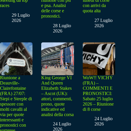
Meeting da top
riunione con psi
lunedì di corse
races
e psa. Analisi
con arrivi da
delle corse e
quota alta
29 Luglio
pronostici.
2026
27 Luglio
28 Luglio
2026
2026
Riunione a
King George VI
WoW!! VICHY
Deauville-
And Queen
(FRA) –
Clairefontaine
Elizabeth Stakes
COMMENTI E
(FRA) 27/07:
– Ascot (UK):
PRONOSTICI:
Siepi e Steeple di
attori, commenti,
Sabato 25 luglio
spessore con
prono, quote
2026 – Riunione
molti cavalli al
indicative ed
di 8 corse
via per quote
analisi della corsa
24 Luglio
interessanti e
24 Luglio
2026
pronostici con
2026
sorprese