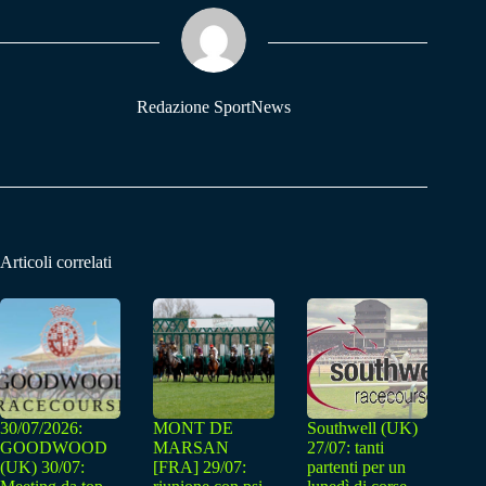
ok
A
a
pp
m
Redazione SportNews
Articoli correlati
30/07/2026:
MONT DE
Southwell (UK)
GOODWOOD
MARSAN
27/07: tanti
(UK) 30/07:
[FRA] 29/07:
partenti per un