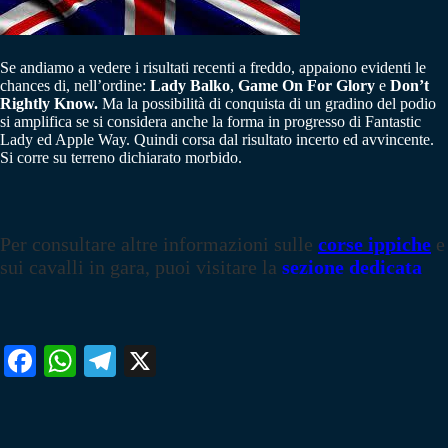
Se andiamo a vedere i risultati recenti a freddo, appaiono evidenti le
chances di, nell’ordine:
Lady Balko
,
Game On
For Glory
e
Don’t
Rightly Know.
Ma la possibilità di conquista di un gradino del podio
si amplifica se si considera anche la forma in progresso di Fantastic
Lady ed Apple Way. Quindi corsa dal risultato incerto ed avvincente.
Si corre su terreno dichiarato morbido.
Per consultare altre informazioni sulle
corse ippiche
e
sui cavalli in gara, puoi visitare la
sezione dedicata
Fa
W
Te
X
ce
ha
le
bo
ts
gr