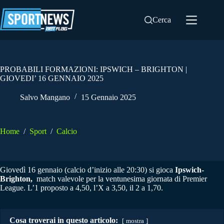
Salta
al
Cerca
contenuto
PROBABILI FORMAZIONI: IPSWICH – BRIGHTON |
GIOVEDI’ 16 GENNAIO 2025
Salvo Mangano
15 Gennaio 2025
Home
/
Sport
/
Calcio
Giovedì 16 gennaio (calcio d’inizio alle 20:30) si gioca
Ipswich-
Brighton,
match valevole per la ventunesima giornata di Premier
League. L’1 proposto a 4,50, l’X a 3,50, il 2 a 1,70.
Cosa troverai in questo articolo:
mostra