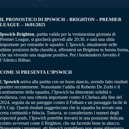
IL PRONOSTICO DI IPSWICH – BRIGHTON – PREMIER
LEAGUE – 16/01/2025
Ipswich-Brighton
, partita valida per la ventunesima giornata di
Premier League, si giocherà giovedì alle 20:30, e sarà una sfida
importante per entrambe le squadre. L’Ipswich, attualmente nelle
ultime posizioni della classifica, affronterà un Brighton in buona forma,
che sta vivendo una stagione positiva. Per i bookmakers favorito è
l’Atletico Bilbao.
COME SI PRESENTA L’IPSWICH
L’
Ipswich
arriva alla partita con un buon slancio, avendo fatto risultati
positivi recentemente. Nonostante l’addio di Roberto De Zerbi e il
cambiamento della squadra, l’Ipswich ha dimostrato solidità e
resilienza, con una vittoria importante contro il Chelsea alla fine del
2024, seguita da un pareggio contro il Fulham e un passaggio facile in
FA Cup. Questi risultati suggeriscono che la squadra ha trovato una
certa continuità e fiducia. Tuttavia, se consideriamo i numeri degli
expected goals
, l’Ipswich potrebbe trovarsi in una posizione delicata
contro avversari come il Brighton, che sta facendo bene in attacco.
Nonostante i progressi, gli Ipswich potrebbero non avere abbastanza