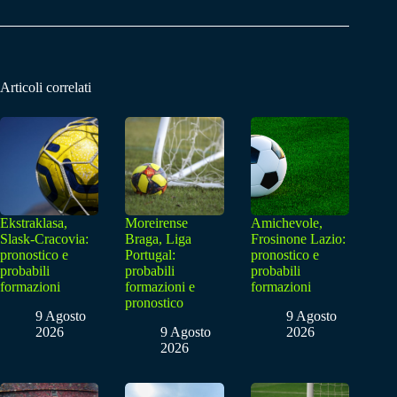
Articoli correlati
Ekstraklasa,
Moreirense
Amichevole,
Slask-Cracovia:
Braga, Liga
Frosinone Lazio:
pronostico e
Portugal:
pronostico e
probabili
probabili
probabili
formazioni
formazioni e
formazioni
pronostico
9 Agosto
9 Agosto
2026
9 Agosto
2026
2026