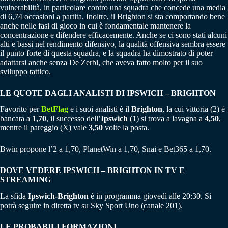
vulnerabilità, in particolare contro una squadra che concede una media
di 6,74 occasioni a partita. Inoltre, il Brighton si sta comportando bene
anche nelle fasi di gioco in cui è fondamentale mantenere la
concentrazione e difendere efficacemente. Anche se ci sono stati alcuni
alti e bassi nel rendimento difensivo, la qualità offensiva sembra essere
il punto forte di questa squadra, e la squadra ha dimostrato di poter
adattarsi anche senza De Zerbi, che aveva fatto molto per il suo
sviluppo tattico.
LE QUOTE DAGLI ANALISTI DI IPSWICH – BRIGHTON
Favorito per
BetFlag
e i suoi analisti è il
Brighton
, la cui vittoria (2) è
bancata a
1,70
, il successo dell’
Ipswich
(1) si trova a lavagna a
4,50
,
mentre il pareggio (X) vale
3,50
volte la posta.
Bwin propone l’2 a 1,70, PlanetWin a 1,70, Snai e Bet365 a 1,70.
DOVE VEDERE IPSWICH – BRIGHTON IN TV E
STREAMING
La sfida
Ipswich-Brighton
è in programma giovedì alle 20:30. Si
potrà seguire in diretta tv su Sky Sport Uno (canale 201).
LE PROBABILI FORMAZIONI