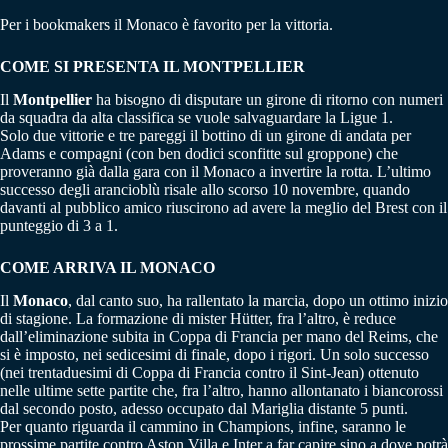
Per i bookmakers il Monaco è favorito per la vittoria.
COME SI PRESENTA IL MONTPELLIER
Il
Montpellier
ha bisogno di disputare un girone di ritorno con numeri
da squadra da alta classifica se vuole salvaguardare la Ligue 1.
Solo due vittorie e tre pareggi il bottino di un girone di andata per
Adams e compagni (con ben dodici sconfitte sul groppone) che
proveranno già dalla gara con il Monaco a invertire la rotta. L’ultimo
successo degli arancioblù risale allo scorso 10 novembre, quando
davanti al pubblico amico riuscirono ad avere la meglio del Brest con il
punteggio di 3 a 1.
COME ARRIVA IL MONACO
Il
Monaco
, dal canto suo, ha rallentato la marcia, dopo un ottimo inizio
di stagione. La formazione di mister Hütter, fra l’altro, è reduce
dall’eliminazione subita in Coppa di Francia per mano del Reims, che
si è imposto, nei sedicesimi di finale, dopo i rigori. Un solo successo
(nei trentaduesimi di Coppa di Francia contro il Sint-Jean) ottenuto
nelle ultime sette partite che, fra l’altro, hanno allontanato i biancorossi
dal secondo posto, adesso occupato dal Mariglia distante 5 punti.
Per quanto riguarda il cammino in Champions, infine, saranno le
prossime partite contro Aston Villa e Inter a far capire sino a dove potrà