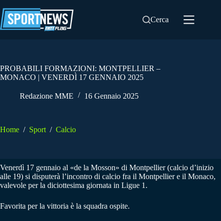
Salta
al
Cerca
contenuto
PROBABILI FORMAZIONI: MONTPELLIER –
MONACO | VENERDÌ 17 GENNAIO 2025
Redazione MME
16 Gennaio 2025
Home
/
Sport
/
Calcio
Venerdì 17 gennaio al «de la Mosson» di Montpellier (calcio d’inizio
alle 19) si disputerà l’incontro di calcio fra il Montpellier e il Monaco,
valevole per la diciottesima giornata in Ligue 1.
Favorita per la vittoria è la squadra ospite.