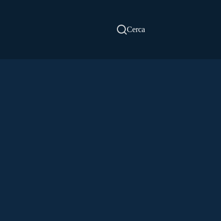
Cerca