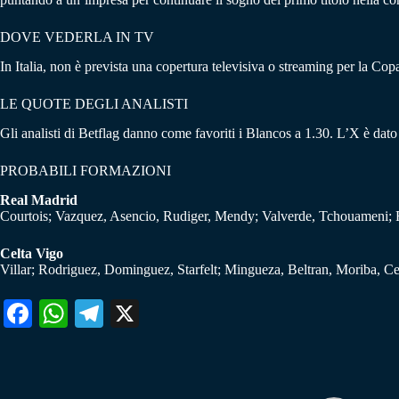
DOVE VEDERLA IN TV
In Italia, non è prevista una copertura televisiva o streaming per la Cop
LE QUOTE DEGLI ANALISTI
Gli analisti di Betflag danno come favoriti i Blancos a 1.30. L’X è dato 
PROBABILI FORMAZIONI
Real Madrid
Courtois; Vazquez, Asencio, Rudiger, Mendy; Valverde, Tchouameni;
Celta Vigo
Villar; Rodriguez, Dominguez, Starfelt; Mingueza, Beltran, Moriba, Ce
Fa
W
Te
X
ce
ha
le
bo
ts
gr
ok
A
a