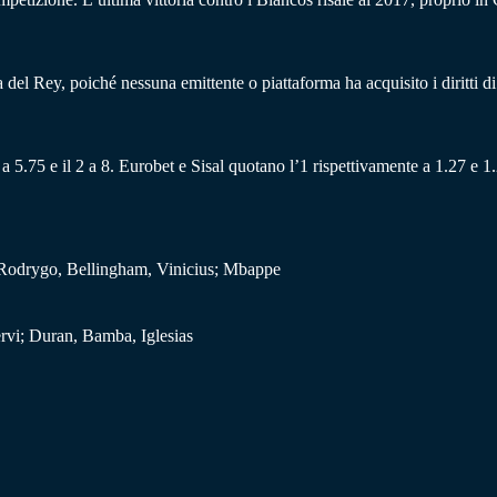
a del Rey, poiché nessuna emittente o piattaforma ha acquisito i diritti 
a 5.75 e il 2 a 8. Eurobet e Sisal quotano l’1 rispettivamente a 1.27 e 1
 Rodrygo, Bellingham, Vinicius; Mbappe
rvi; Duran, Bamba, Iglesias