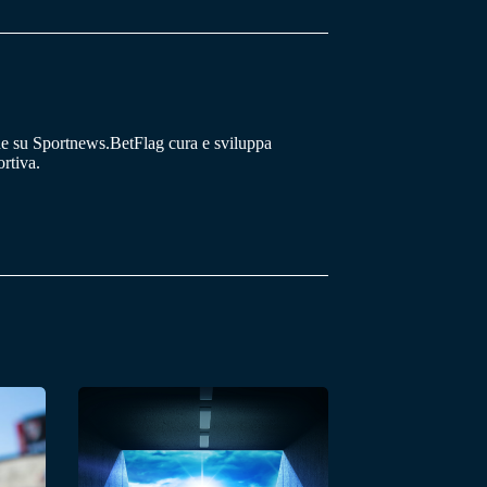
he su Sportnews.BetFlag cura e sviluppa
rtiva.