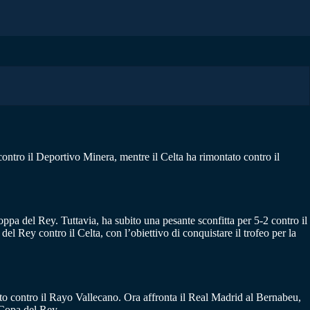
ontro il Deportivo Minera, mentre il Celta ha rimontato contro il
pa del Rey. Tuttavia, ha subito una pesante sconfitta per 5-2 contro il
el Rey contro il Celta, con l’obiettivo di conquistare il trofeo per la
ato contro il Rayo Vallecano. Ora affronta il Real Madrid al Bernabeu,
 Copa del Rey.