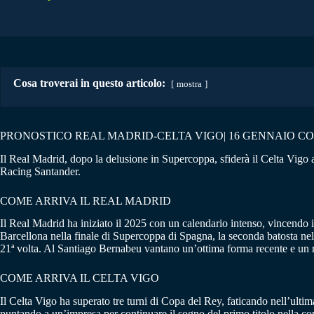
Cosa troverai in questo articolo:
mostra
PRONOSTICO REAL MADRID-CELTA VIGO| 16 GENNAIO CO
Il Real Madrid, dopo la delusione in Supercoppa, sfiderà il Celta Vigo 
Racing Santander.
COME ARRIVA IL REAL MADRID
Il Real Madrid ha iniziato il 2025 con un calendario intenso, vincendo 
Barcellona nella finale di Supercoppa di Spagna, la seconda batosta nel C
21ª volta. Al Santiago Bernabeu vantano un’ottima forma recente e un re
COME ARRIVA IL CELTA VIGO
Il Celta Vigo ha superato tre turni di Copa del Rey, faticando nell’ult
puntando a un’impresa per continuare il sogno del primo titolo nella com