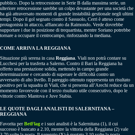
pubblico. Dopo la retrocessione in Serie B dalla massima serie, un
ulteriore retrocessione sarebbe un colpo devastante per una società che
ha già attraversato momenti di grande instabilità gestionale negli ultimi
tempi. Dopo il gol segnato contro il Sassuolo, Cerri è atteso come
protagonista in attacco, affiancato da Raimondo. Verde dovrebbe
supportare i due in posizione di trequartista, mentre Soriano potrebbe
tornare a occupare il centrocampo, rinforzando la mediana.
COME ARRIVA LA REGGIANA
Situazione più serena in casa
Reggiana
. Viali non potrà contare su
Lucchesi per la trasferta a Salerno. Contro il Bari la Reggiana ha
offerto una prestazione solida, mettendo in campo grande
determinazione e cercando di superare le difficoltà contro un
avversario di alto livello. Il pareggio ottenuto rappresenta un risultato
positivo per la squadra di Viali, che si presenta all’Arechi reduce da un
momento favorevole con il terzo risultato utile consecutivo, dopo le
vittorie contro Mantova e Juve Stabia.
LE QUOTE DAGLI ANALISTI DI SALERNITANA –
REGGIANA
Favorita per
BetFlag
e i suoi analisti è la Salernitana (1), il cui
successo è bancato a 2.10, mentre la vittoria della Reggiana (2) vale
3.70 volte la posta. Il pareggio (X) è quotato 3.10 volte la posta.