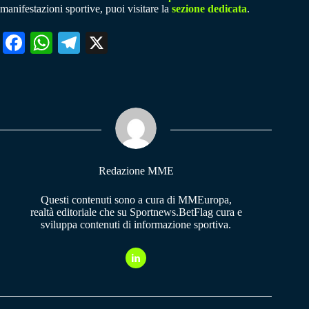
manifestazioni sportive, puoi visitare la
sezione dedicata
.
Fa
W
Te
X
ce
ha
le
bo
ts
gr
ok
A
a
pp
m
Redazione MME
Questi contenuti sono a cura di MMEuropa,
realtà editoriale che su Sportnews.BetFlag cura e
sviluppa contenuti di informazione sportiva.