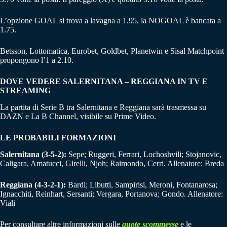
L’opzione GOAL si trova a lavagna a 1.95, la NOGOAL è bancata a
1.75.
Betsson, Lottomatica, Eurobet, Goldbet, Planetwin e Sisal Matchpoint
propongono l’1 a 2.10.
DOVE VEDERE SALERNITANA – REGGIANA IN TV E
STREAMING
La partita di Serie B tra Salernitana e Reggiana sarà trasmessa su
DAZN e La B Channel, visibile su Prime Video.
LE PROBABILI FORMAZIONI
Salernitana
(3-5-2):
Sepe; Ruggeri, Ferrari, Lochoshvili; Stojanovic,
Caligara, Amatucci, Girelli, Njoh; Raimondo, Cerri. Allenatore: Breda
Reggiana
(4-3-2-1):
Bardi; Libutti, Sampirisi, Meroni, Fontanarosa;
Ignacchiti, Reinhart, Sersanti; Vergara, Portanova; Gondo. Allenatore:
Viali
Per consultare altre informazioni sulle
quote scommesse
e le