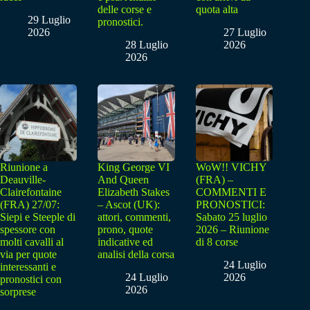
delle corse e
quota alta
29 Luglio
pronostici.
2026
27 Luglio
28 Luglio
2026
2026
Riunione a
King George VI
WoW!! VICHY
Deauville-
And Queen
(FRA) –
Clairefontaine
Elizabeth Stakes
COMMENTI E
(FRA) 27/07:
– Ascot (UK):
PRONOSTICI:
Siepi e Steeple di
attori, commenti,
Sabato 25 luglio
spessore con
prono, quote
2026 – Riunione
molti cavalli al
indicative ed
di 8 corse
via per quote
analisi della corsa
24 Luglio
interessanti e
24 Luglio
2026
pronostici con
2026
sorprese