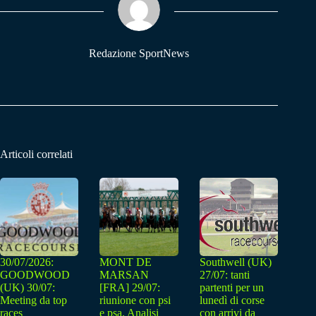
pp
m
Redazione SportNews
Articoli correlati
30/07/2026:
MONT DE
Southwell (UK)
GOODWOOD
MARSAN
27/07: tanti
(UK) 30/07:
[FRA] 29/07:
partenti per un
Meeting da top
riunione con psi
lunedì di corse
races
e psa. Analisi
con arrivi da