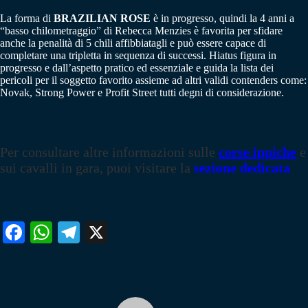
La forma di
BRAZILIAN ROSE
è in progresso, quindi la 4 anni a
“basso chilometraggio” di Rebecca Menzies è favorita per sfidare
anche la penalità di 5 chili affibbiatagli e può essere capace di
completare una tripletta in sequenza di successi. Hiatus figura in
progresso e dall’aspetto pratico ed essenziale e guida la lista dei
pericoli per il soggetto favorito assieme ad altri validi contenders come:
Novak, Strong Power e Profit Street tutti degni di considerazione.
Per consultare altre informazioni sulle
corse ippiche
e
sui cavalli in gara, puoi visitare la
sezione dedicata
Fa
W
Te
X
ce
ha
le
bo
ts
gr
ok
A
a