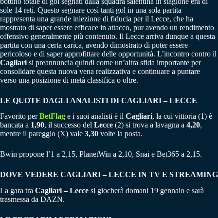
bottino totale di gol segnati dalla squadra salentina in stagione era di
sole 14 reti. Questo segnare così tanti gol in una sola partita
rappresenta una grande iniezione di fiducia per il Lecce, che ha
mostrato di saper essere efficace in attacco, pur avendo un rendimento
offensivo generalmente più contenuto. Il Lecce arriva dunque a questa
partita con una certa carica, avendo dimostrato di poter essere
pericoloso e di saper approfittare delle opportunità. L’incontro contro il
Cagliari
si preannuncia quindi come un’altra sfida importante per
consolidare questa nuova vena realizzativa e continuare a puntare
verso una posizione di metà classifica o oltre.
LE QUOTE DAGLI ANALISTI DI CAGLIARI – LECCE
Favorito per
BetFlag
e i suoi analisti è il
Cagliari
, la cui vittoria (1) è
bancata a
1,90
, il successo del
Lecce
(2) si trova a lavagna a
4,20
,
mentre il pareggio (X) vale
3,30
volte la posta.
Bwin propone l’1 a 2,15, PlanetWin a 2,10, Snai e Bet365 a 2,15.
DOVE VEDERE CAGLIARI – LECCE IN TV E STREAMING
La gara tra
Cagliari – Lecce
si giocherà domani 19 gennaio e sarà
trasmessa da DAZN.