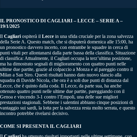
IL PRONOSTICO DI CAGLIARI – LECCE – SERIE A –
19/1/2025
Il
Cagliari
ospiterà il
Lecce
in una sfida cruciale per la zona salvezza
della Serie A. Questo match, che si disputerà domenica alle 15:00, ha
un pronostico davvero incerto, con entrambe le squadre in cerca di
punti vitali per allontanarsi dalla parte bassa della classifica. Situazione
di classifica: Attualmente, il Cagliari occupa la terz’ultima posizione,
ma ha dimostrato segnali di miglioramento con quattro punti nelle
ultime due partite, grazie al colpaccio a Monza e al pareggio contro il
Milan a San Siro. Questi risultati hanno dato nuovo slancio alla
squadra di Davide Nicola, che ora è a soli due punti di distanza dal
Lecce, che è quinto dalla coda. Il Lecce, da parte sua, ha anche
ottenuto quattro punti nelle ultime due partite, pareggiando con il
Genoa e vincendo 3-1 contro l’Empoli, una delle sue migliori
prestazioni stagionali. Sebbene i salentini abbiano cinque posizioni di
vantaggio sui sardi, la lotta per la salvezza resta molto serrata, e questo
incontro potrebbe rivelarsi decisivo.
COME SI PRESENTA IL CAGLIARI
Il
Cagliari
ha ottenuto risultati importanti nelle ultime settimane, con