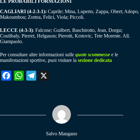
LE PROBABILI FORMAZIONI
CAGLIARI (4-2-3-1):
Caprile; Mina, Luperto, Zappa, Obert; Adopo,
Makoumbou; Zortea, Felici, Viola; Piccoli.
LECCE (4-3-3)
: Falcone; Guilbert, Baschirotto, Jean, Dorgu;
Coulibaly, Pierret, Helgason; Pierotti, Krstovic, Tete Morente. All.
Giampaolo.
Per consultare altre informazioni sulle
quote scommesse
e le
manifestazioni sportive, puoi visitare la
sezione dedicata
Fa
W
Te
X
ce
ha
le
bo
ts
gr
ok
A
a
pp
m
Salvo Mangano