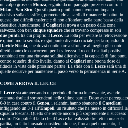
un colpo grosso a
Monza
, seguito da un pareggio prezioso contro il
Milan
a
San Siro
. Questi quattro punti hanno avuto un impatto
decisivo sulla classifica, permettendo ai sardi di rimanere imbattuti in
queste due difficili trasferte e di non affondare nella parte bassa della
classifica. Attualmente, il
Cagliari
si trova a un passo dalla zona
salvezza, con ben
cinque squadre
che si trovano compresse in soli
due punti
, tra cui proprio il
Lecce
. La lotta per evitare la retrocessione
è quindi molto serrata, e ogni punto diventa cruciale per la squadra di
Davide Nicola
, che dovrà continuare a sfruttare al meglio gli scontri
diretti contro le concorrenti per la salvezza. I recenti risultati positivi,
combinati con una ritrovata solidità difensiva e la capacità di fare punti
contro squadre di alto livello, danno al
Cagliari
una buona dose di
fiducia in vista delle prossime partite. La sfida con il
Lecce
sarà una di
quelle decisive per mantenere il passo verso la permanenza in Serie A.
COME ARRIVA IL LECCE
Il
Lecce
sta attraversando un periodo di forma interessante, avendo
ottenuto risultati sorprendenti nelle ultime partite. Dopo aver pareggiato
0-0 in casa contro il
Genoa
, i salentini hanno sbancato il
Castellani
,
infliggendo un 3-1 all’
Empoli
, un risultato che ha messo in difficoltà la
squadra toscana. Quello che rende ancora più sorprendente il successo
contro l’Empoli è il fatto che il Lecce ha realizzato tre reti in una sola
partita, un fatto inusuale considerando che, fino a quel momento, il