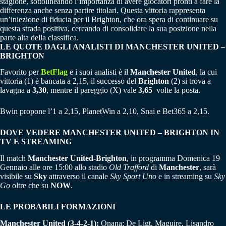
stagione, sottolineando l’importanza di avere giocatori pronti a fare la
differenza anche senza partire titolari. Questa vittoria rappresenta
un’iniezione di fiducia per il Brighton, che ora spera di continuare su
questa strada positiva, cercando di consolidare la sua posizione nella
parte alta della classifica.
LE QUOTE DAGLI ANALISTI DI MANCHESTER UNITED –
BRIGHTON
Favorito per
BetFlag
e i suoi analisti è il
Manchester United
, la cui
vittoria (1) è bancata a 2,15, il successo del
Brighton
(2) si trova a
lavagna a
3,30
, mentre il pareggio (X) vale
3,65
volte la posta.
Bwin propone l’1 a 2,15, PlanetWin a 2,10, Snai e Bet365 a 2,15.
DOVE VEDERE MANCHESTER UNITED – BRIGHTON IN
TV E STREAMING
Il match
Manchester United-Brighton
, in programma Domenica 19
Gennaio alle ore 15:00 allo stadio
Old Trafford
di
Manchester
, sarà
visibile su
Sky
attraverso il canale
Sky Sport Uno
e in streaming su
Sky
Go
oltre che su
NOW
.
LE PROBABILI FORMAZIONI
Manchester United (3-4-2-1):
Onana; De Ligt, Maguire, Lisandro