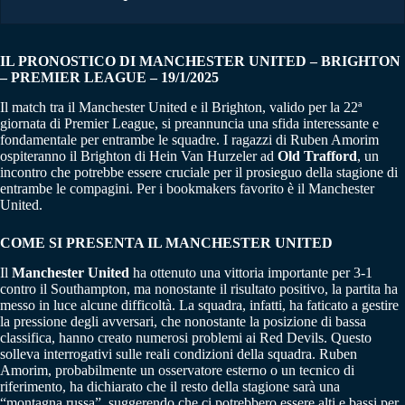
IL PRONOSTICO DI MANCHESTER UNITED – BRIGHTON
– PREMIER LEAGUE – 19/1/2025
Il match tra il Manchester United e il Brighton, valido per la 22ª
giornata di Premier League, si preannuncia una sfida interessante e
fondamentale per entrambe le squadre. I ragazzi di Ruben Amorim
ospiteranno il Brighton di Hein Van Hurzeler ad
Old Trafford
, un
incontro che potrebbe essere cruciale per il prosieguo della stagione di
entrambe le compagini. Per i bookmakers favorito è il Manchester
United.
COME SI PRESENTA IL MANCHESTER UNITED
Il
Manchester United
ha ottenuto una vittoria importante per 3-1
contro il Southampton, ma nonostante il risultato positivo, la partita ha
messo in luce alcune difficoltà. La squadra, infatti, ha faticato a gestire
la pressione degli avversari, che nonostante la posizione di bassa
classifica, hanno creato numerosi problemi ai Red Devils. Questo
solleva interrogativi sulle reali condizioni della squadra. Ruben
Amorim, probabilmente un osservatore esterno o un tecnico di
riferimento, ha dichiarato che il resto della stagione sarà una
“montagna russa”, suggerendo che ci potrebbero essere alti e bassi per