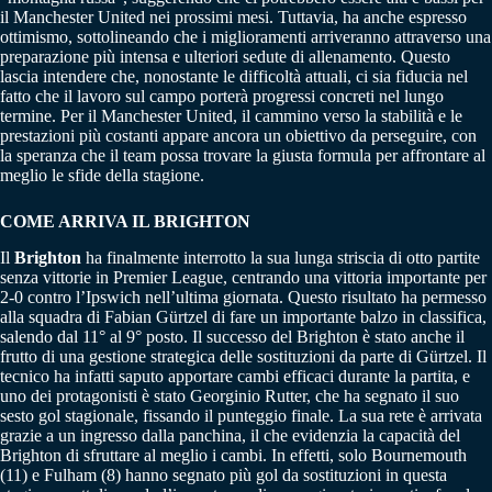
il Manchester United nei prossimi mesi. Tuttavia, ha anche espresso
ottimismo, sottolineando che i miglioramenti arriveranno attraverso una
preparazione più intensa e ulteriori sedute di allenamento. Questo
lascia intendere che, nonostante le difficoltà attuali, ci sia fiducia nel
fatto che il lavoro sul campo porterà progressi concreti nel lungo
termine. Per il Manchester United, il cammino verso la stabilità e le
prestazioni più costanti appare ancora un obiettivo da perseguire, con
la speranza che il team possa trovare la giusta formula per affrontare al
meglio le sfide della stagione.
COME ARRIVA IL BRIGHTON
Il
Brighton
ha finalmente interrotto la sua lunga striscia di otto partite
senza vittorie in Premier League, centrando una vittoria importante per
2-0 contro l’Ipswich nell’ultima giornata. Questo risultato ha permesso
alla squadra di Fabian Gürtzel di fare un importante balzo in classifica,
salendo dal 11° al 9° posto. Il successo del Brighton è stato anche il
frutto di una gestione strategica delle sostituzioni da parte di Gürtzel. Il
tecnico ha infatti saputo apportare cambi efficaci durante la partita, e
uno dei protagonisti è stato Georginio Rutter, che ha segnato il suo
sesto gol stagionale, fissando il punteggio finale. La sua rete è arrivata
grazie a un ingresso dalla panchina, il che evidenzia la capacità del
Brighton di sfruttare al meglio i cambi. In effetti, solo Bournemouth
(11) e Fulham (8) hanno segnato più gol da sostituzioni in questa