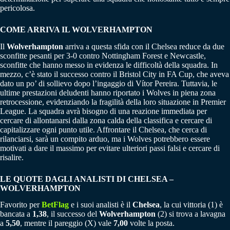
pericolosa.
COME ARRIVA IL WOLVERHAMPTON
Il
Wolverhampton
arriva a questa sfida con il Chelsea reduce da due
sconfitte pesanti per 3-0 contro Nottingham Forest e Newcastle,
sconfitte che hanno messo in evidenza le difficoltà della squadra. In
mezzo, c’è stato il successo contro il Bristol City in FA Cup, che aveva
dato un po’ di sollievo dopo l’ingaggio di Vítor Pereira. Tuttavia, le
ultime prestazioni deludenti hanno riportato i Wolves in piena zona
retrocessione, evidenziando la fragilità della loro situazione in Premier
League. La squadra avrà bisogno di una reazione immediata per
cercare di allontanarsi dalla zona calda della classifica e cercare di
capitalizzare ogni punto utile. Affrontare il Chelsea, che cerca di
rilanciarsi, sarà un compito arduo, ma i Wolves potrebbero essere
motivati a dare il massimo per evitare ulteriori passi falsi e cercare di
risalire.
LE QUOTE DAGLI ANALISTI DI CHELSEA –
WOLVERHAMPTON
Favorito per
BetFlag
e i suoi analisti è il
Chelsea
, la cui vittoria (1) è
bancata a
1,38
, il successo del
Wolverhampton
(2) si trova a lavagna
a
5,50
, mentre il pareggio (X) vale
7,00
volte la posta.