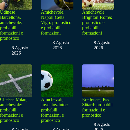
Udinese
Amichevole,
Amichevole,
Barcellona,
Napoli-Celta
Brighton-Roma:
amichevole:
Vigo: pronostico
pronostico e
probabili
e probabili
probabili
formazioni e
formazioni
formazioni
pronostico
8 Agosto
8 Agosto
8 Agosto
2026
2026
2026
Chelsea Milan,
Amichevoli,
Eredivisie, Psv
amichevole:
Juventus-Inter:
Sittard: probabili
probabili
probabili
formazioni e
formazioni e
formazioni e
pronostico
pronostico
pronostico
8 Agosto
8 Agosto
8 Agosto
2026