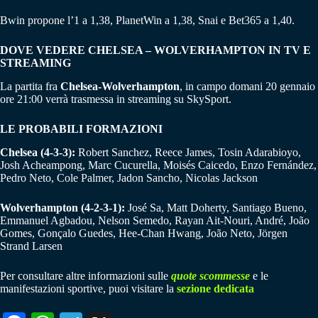
Bwin propone l’1 a 1,38, PlanetWin a 1,38, Snai e Bet365 a 1,40.
DOVE VEDERE CHELSEA – WOLVERHAMPTON IN TV E
STREAMING
La partita fra
Chelsea-Wolverhampton
, in campo domani 20 gennaio
ore 21:00 verrà trasmessa in streaming su SkySport.
LE PROBABILI FORMAZIONI
Chelsea (4-3-3):
Robert Sanchez, Reece James, Tosin Adarabioyo,
Josh Acheampong, Marc Cucurella, Moisés Caicedo, Enzo Fernández,
Pedro Neto, Cole Palmer, Jadon Sancho, Nicolas Jackson
Wolverhampton (4-2-3-1):
José Sa, Matt Doherty, Santiago Bueno,
Emmanuel Agbadou, Nelson Semedo, Rayan Ait-Nouri, André, João
Gomes, Gonçalo Guedes, Hee-Chan Hwang, João Neto, Jörgen
Strand Larsen
Per consultare altre informazioni sulle
quote scommesse
e le
manifestazioni sportive, puoi visitare la
sezione dedicata