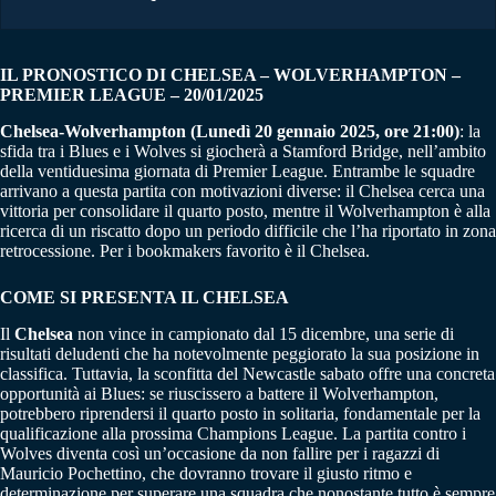
IL PRONOSTICO DI CHELSEA – WOLVERHAMPTON –
PREMIER LEAGUE – 20/01/2025
Chelsea-Wolverhampton (Lunedì 20 gennaio 2025, ore 21:00)
: la
sfida tra i Blues e i Wolves si giocherà a Stamford Bridge, nell’ambito
della ventiduesima giornata di Premier League. Entrambe le squadre
arrivano a questa partita con motivazioni diverse: il Chelsea cerca una
vittoria per consolidare il quarto posto, mentre il Wolverhampton è alla
ricerca di un riscatto dopo un periodo difficile che l’ha riportato in zona
retrocessione. Per i bookmakers favorito è il Chelsea.
COME SI PRESENTA IL CHELSEA
Il
Chelsea
non vince in campionato dal 15 dicembre, una serie di
risultati deludenti che ha notevolmente peggiorato la sua posizione in
classifica. Tuttavia, la sconfitta del Newcastle sabato offre una concreta
opportunità ai Blues: se riuscissero a battere il Wolverhampton,
potrebbero riprendersi il quarto posto in solitaria, fondamentale per la
qualificazione alla prossima Champions League. La partita contro i
Wolves diventa così un’occasione da non fallire per i ragazzi di
Mauricio Pochettino, che dovranno trovare il giusto ritmo e
determinazione per superare una squadra che nonostante tutto è sempre