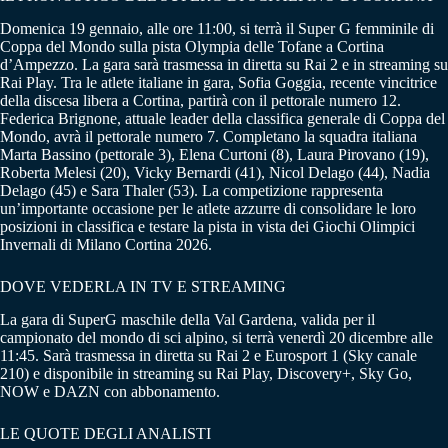
Domenica 19 gennaio, alle ore 11:00, si terrà il Super G femminile di
Coppa del Mondo sulla pista Olympia delle Tofane a Cortina
d’Ampezzo. La gara sarà trasmessa in diretta su Rai 2 e in streaming su
Rai Play. Tra le atlete italiane in gara, Sofia Goggia, recente vincitrice
della discesa libera a Cortina, partirà con il pettorale numero 12.
Federica Brignone, attuale leader della classifica generale di Coppa del
Mondo, avrà il pettorale numero 7. Completano la squadra italiana
Marta Bassino (pettorale 3), Elena Curtoni (8), Laura Pirovano (19),
Roberta Melesi (20), Vicky Bernardi (41), Nicol Delago (44), Nadia
Delago (45) e Sara Thaler (53). La competizione rappresenta
un’importante occasione per le atlete azzurre di consolidare le loro
posizioni in classifica e testare la pista in vista dei Giochi Olimpici
Invernali di Milano Cortina 2026.
DOVE VEDERLA IN TV E STREAMING
La gara di SuperG maschile della Val Gardena, valida per il
campionato del mondo di sci alpino, si terrà venerdì 20 dicembre alle
11:45. Sarà trasmessa in diretta su Rai 2 e Eurosport 1 (Sky canale
210) e disponibile in streaming su Rai Play, Discovery+, Sky Go,
NOW e DAZN con abbonamento.
LE QUOTE DEGLI ANALISTI