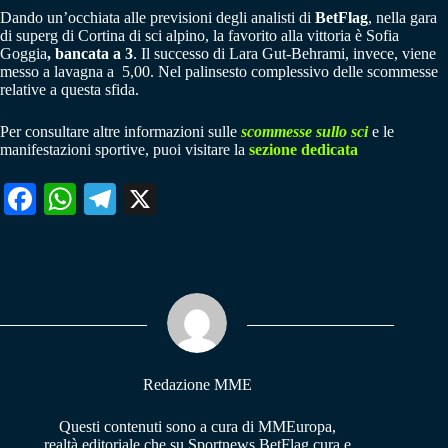
Dando un’occhiata alle previsioni degli analisti di
BetFlag
, nella gara
di superg di Cortina di sci alpino, la favorito alla vittoria è Sofia
Goggia
, bancata a 3
. Il successo di Lara Gut-Behrami, invece, viene
messo a lavagna a 5,00. Nel palinsesto complessivo delle scommesse
relative a questa sfida.
Per consultare altre informazioni sulle
scommesse sullo sci
e le
manifestazioni sportive, puoi visitare la
sezione dedicata
Fa
W
Te
X
ce
ha
le
bo
ts
gr
ok
A
a
pp
m
Redazione MME
Questi contenuti sono a cura di MMEuropa,
realtà editoriale che su Sportnews.BetFlag cura e