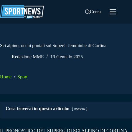
Salta
al
Cerca
contenuto
Sci alpino, occhi puntati sul SuperG femminile di Cortina
Redazione MME
19 Gennaio 2025
Home
/
Sport
Cosa troverai in questo articolo:
mostra
IL PRONOSTICO DEL SUPERG DI SCI ALPINO DI CORTINA