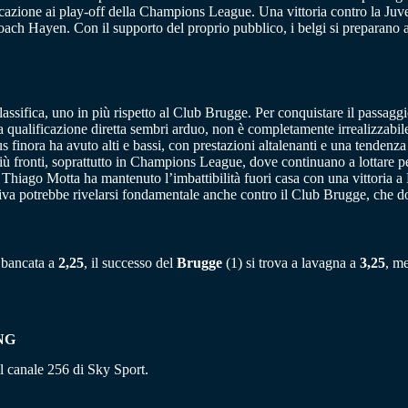
ficazione ai play-off della Champions League. Una vittoria contro la Juve
ach Hayen. Con il supporto del proprio pubblico, i belgi si preparano a 
ssifica, uno in più rispetto al Club Brugge. Per conquistare il passaggio 
o la qualificazione diretta sembri arduo, non è completamente irrealizzabi
 finora ha avuto alti e bassi, con prestazioni altalenanti e una tendenza
più fronti, soprattutto in Champions League, dove continuano a lottare per
di Thiago Motta ha mantenuto l’imbattibilità fuori casa con una vittoria a 
nsiva potrebbe rivelarsi fondamentale anche contro il Club Brugge, che d
 è bancata a
2,25
, il successo del
Brugge
(1) si trova a lavagna a
3,25
, m
NG
ul canale 256 di Sky Sport.