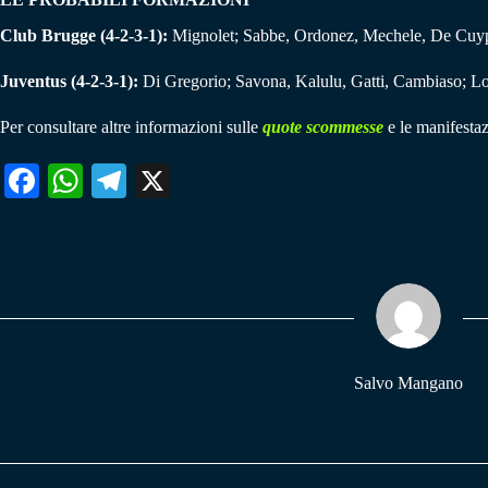
Club Brugge (4-2-3-1):
Mignolet; Sabbe, Ordonez, Mechele, De Cuyper
Juventus (4-2-3-1):
Di Gregorio; Savona, Kalulu, Gatti, Cambiaso; L
Per consultare altre informazioni sulle
quote scommesse
e le manifestaz
Fa
W
Te
X
ce
ha
le
bo
ts
gr
ok
A
a
pp
m
Salvo Mangano