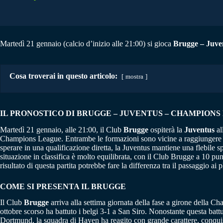
Martedì 21 gennaio (calcio d’inizio alle 21:00) si gioca
Brugge – Juve
Cosa troverai in questo articolo:
mostra
IL PRONOSTICO DI BRUGGE – JUVENTUS – CHAMPIONS L
Martedì 21 gennaio, alle 21:00, il Club
Brugge
ospiterà la
Juventus
al
Champions League. Entrambe le formazioni sono vicine a raggiungere l’ob
sperare in una qualificazione diretta, la Juventus mantiene una flebile sp
situazione in classifica è molto equilibrata, con il Club Brugge a 10 pu
risultato di questa partita potrebbe fare la differenza tra il passaggio ai
COME SI PRESENTA IL BRUGGE
Il Club
Brugge
arriva alla settima giornata della fase a girone della Ch
ottobre scorso ha battuto i belgi 3-1 a San Siro. Nonostante questa batt
Dortmund, la squadra di Hayen ha reagito con grande carattere, conquista