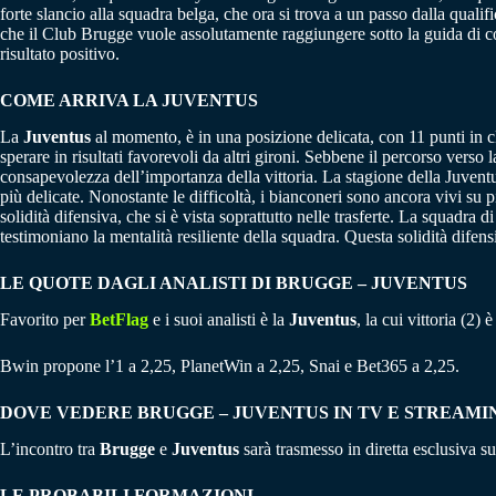
forte slancio alla squadra belga, che ora si trova a un passo dalla quali
che il Club Brugge vuole assolutamente raggiungere sotto la guida di co
risultato positivo.
COME ARRIVA LA JUVENTUS
La
Juventus
al momento, è in una posizione delicata, con 11 punti in cla
sperare in risultati favorevoli da altri gironi. Sebbene il percorso vers
consapevolezza dell’importanza della vittoria. La stagione della Juventus
più delicate. Nonostante le difficoltà, i bianconeri sono ancora vivi su 
solidità difensiva, che si è vista soprattutto nelle trasferte. La squadra 
testimoniano la mentalità resiliente della squadra. Questa solidità dife
LE QUOTE DAGLI ANALISTI DI BRUGGE – JUVENTUS
Favorito per
BetFlag
e i suoi analisti è la
Juventus
, la cui vittoria (2)
Bwin propone l’1 a 2,25, PlanetWin a 2,25, Snai e Bet365 a 2,25.
DOVE VEDERE BRUGGE – JUVENTUS IN TV E STREAMI
L’incontro tra
Brugge
e
Juventus
sarà trasmesso in diretta esclusiva s
LE PROBABILI FORMAZIONI