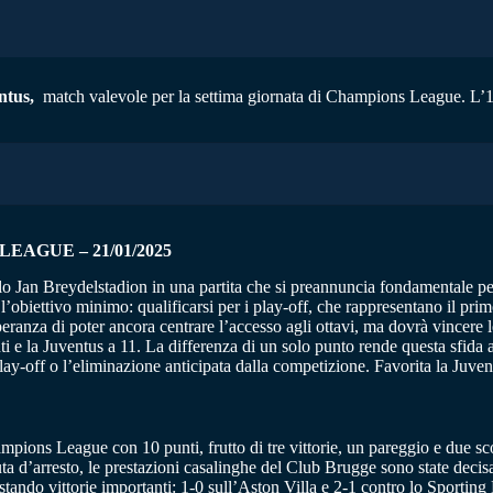
ntus,
match valevole per la settima giornata di Champions League. L’1 p
EAGUE – 21/01/2025
lo Jan Breydelstadion in una partita che si preannuncia fondamentale per
iettivo minimo: qualificarsi per i play-off, che rappresentano il primo 
eranza di poter ancora centrare l’accesso agli ottavi, ma dovrà vincere le 
nti e la Juventus a 11. La differenza di un solo punto rende questa sfid
 play-off o l’eliminazione anticipata dalla competizione. Favorita la Juven
ampions League con 10 punti, frutto di tre vittorie, un pareggio e due sco
uta d’arresto, le prestazioni casalinghe del Club Brugge sono state deci
ndo vittorie importanti: 1-0 sull’Aston Villa e 2-1 contro lo Sporting L