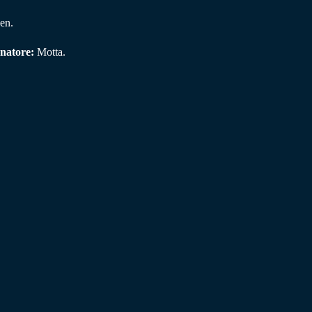
en.
enatore:
Motta.