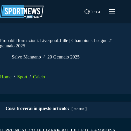
Salta
al
Cerca
contenuto
Probabili formazioni: Liverpool-Lille | Champions League 21
gennaio 2025
Salvo Mangano
20 Gennaio 2025
Home
/
Sport
/
Calcio
Cosa troverai in questo articolo:
mostra
IL PRONOSTICO DI LIVERPOOL-LILLE | CHAMPIONS