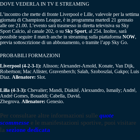
DOVE VEDERLA IN TV E STREAMING
L’incontro che mette di fronte Liverpool e Lille, valevole per la settima
giornata di Champions League, è in programma martedì 21 gennaio
alle ore 21.00. L’evento sarà trasmesso in diretta televisiva su Sky
Sport Calcio, al canale 202, o su
Sky Sport
, al 254. Inoltre, sarà
possibile seguire il match anche in streaming sulla piattaforma
NOW
,
previa sottoscrizione di un abbonamento, o tramite l’app Sky Go.
PROBABILI FORMAZIONI
Liverpool (4-2-3-1):
Alisson; Alexander-Arnold, Konate, Van Dijk,
Robertson; Mac Allister, Gravenberch; Salah, Szoboszlai, Gakpo; Luis
Diaz.
Allenatore:
Slot.
Lilla (4-3-3):
Chevalier; Mandi, Diakité, Alexsandro, Ismaily; André,
André Gomes, Bouaddi; Cabella, David,
Zhegrova.
Allenatore:
Genesio.
Per consultare altre informazioni sulle
quote
scommesse
e le manifestazioni sportive, puoi visitare
la
sezione dedicata