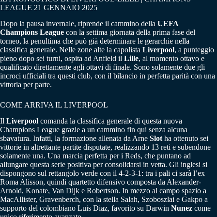
LEAGUE 21 GENNAIO 2025
Dopo la pausa invernale, riprende il cammino della
UEFA
Champions League
con la settima giornata della prima fase del
torneo, la penultima che può già determinare le gerarchie nella
classifica generale. Nelle zone alte la capolista
Liverpool
, a punteggio
pieno dopo sei turni, ospita ad Anfield il
Lille
, al momento ottavo e
qualificato direttamente agli ottavi di finale. Sono solamente due gli
incroci ufficiali tra questi club, con il bilancio in perfetta parità con una
vittoria per parte.
COME ARRIVA IL LIVERPOOL
Il
Liverpool
comanda la classifica generale di questa nuova
Champions League grazie a un cammino fin qui senza alcuna
sbavatura. Infatti, la formazione allenata da Arne
Slot
ha ottenuto sei
vittorie in altrettante partite disputate, realizzando 13 reti e subendone
solamente una. Una marcia perfetta per i Reds, che puntano ad
allungare questa serie positiva per consolidarsi in vetta. Gli inglesi si
dispongono sul rettangolo verde con il 4-2-3-1: tra i pali ci sarà l’ex
Roma Alisson, quindi quartetto difensivo composta da Alexander-
Arnold, Konate, Van Dijk e Robertson. In mezzo al campo spazio a
MacAllister, Gravenberch, con la stella Salah, Szoboszlai e Gakpo a
supporto del colombiano Luis Diaz, favorito su Darwin
Nunez
come
unico riferimento avanzato.