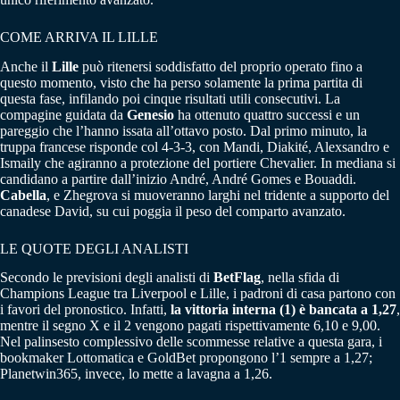
COME ARRIVA IL LILLE
Anche il
Lille
può ritenersi soddisfatto del proprio operato fino a
questo momento, visto che ha perso solamente la prima partita di
questa fase, infilando poi cinque risultati utili consecutivi. La
compagine guidata da
Genesio
ha ottenuto quattro successi e un
pareggio che l’hanno issata all’ottavo posto. Dal primo minuto, la
truppa francese risponde col 4-3-3, con Mandi, Diakité, Alexsandro e
Ismaily che agiranno a protezione del portiere Chevalier. In mediana si
candidano a partire dall’inizio André, André Gomes e Bouaddi.
Cabella
, e Zhegrova si muoveranno larghi nel tridente a supporto del
canadese David, su cui poggia il peso del comparto avanzato.
LE QUOTE DEGLI ANALISTI
Secondo le previsioni degli analisti di
BetFlag
, nella sfida di
Champions League tra Liverpool e Lille, i padroni di casa partono con
i favori del pronostico. Infatti,
la vittoria interna (1) è bancata a 1,27
,
mentre il segno X e il 2 vengono pagati rispettivamente 6,10 e 9,00.
Nel palinsesto complessivo delle scommesse relative a questa gara, i
bookmaker Lottomatica e GoldBet propongono l’1 sempre a 1,27;
Planetwin365, invece, lo mette a lavagna a 1,26.