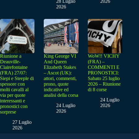
28 Luglio
2026
2026
Riunione a
King George VI
WoW!! VICHY
Deauville-
And Queen
(FRA) –
Clairefontaine
Elizabeth Stakes
COMMENTI E
(FRA) 27/07:
– Ascot (UK):
PRONOSTICI:
Siepi e Steeple di
attori, commenti,
Sabato 25 luglio
spessore con
prono, quote
2026 – Riunione
molti cavalli al
indicative ed
di 8 corse
via per quote
analisi della corsa
24 Luglio
interessanti e
24 Luglio
2026
pronostici con
2026
sorprese
27 Luglio
2026