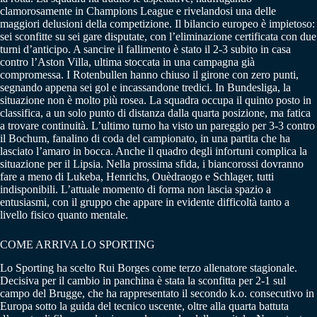
clamorosamente in Champions League e rivelandosi una delle
maggiori delusioni della competizione. Il bilancio europeo è impietoso:
sei sconfitte su sei gare disputate, con l’eliminazione certificata con due
turni d’anticipo. A sancire il fallimento è stato il 2-3 subito in casa
contro l’Aston Villa, ultima stoccata in una campagna già
compromessa. I Rotenbullen hanno chiuso il girone con zero punti,
segnando appena sei gol e incassandone tredici. In Bundesliga, la
situazione non è molto più rosea. La squadra occupa il quinto posto in
classifica, a un solo punto di distanza dalla quarta posizione, ma fatica
a trovare continuità. L’ultimo turno ha visto un pareggio per 3-3 contro
il Bochum, fanalino di coda del campionato, in una partita che ha
lasciato l’amaro in bocca. Anche il quadro degli infortuni complica la
situazione per il Lipsia. Nella prossima sfida, i biancorossi dovranno
fare a meno di Lukeba, Henrichs, Ouèdraogo e Schlager, tutti
indisponibili. L’attuale momento di forma non lascia spazio a
entusiasmi, con il gruppo che appare in evidente difficoltà tanto a
livello fisico quanto mentale.
COME ARRIVA LO SPORTING
Lo Sporting ha scelto Rui Borges come terzo allenatore stagionale.
Decisiva per il cambio in panchina è stata la sconfitta per 2-1 sul
campo del Brugge, che ha rappresentato il secondo k.o. consecutivo in
Europa sotto la guida del tecnico uscente, oltre alla quarta battuta