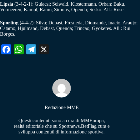
Lipsia
(3-4-2-1): Gulacsi; Seiwald, Klostermann, Orban; Baku,
Vermeeren, Kampl, Raum; Simons, Openda; Sesko. All.: Rose.
Sporting
(4-4-2): Silva; Debast, Fresneda, Diomande, Inacio, Araujo;
Catamo, Hjulmand, Debast, Quenda; Trincao, Gyokeres. All.: Rui
Borges.
Fa
W
Te
X
ce
ha
le
bo
ts
gr
ok
A
a
pp
m
Redazione MME
Questi contenuti sono a cura di MMEuropa,
realtà editoriale che su Sportnews.BetFlag cura e
sviluppa contenuti di informazione sportiva.