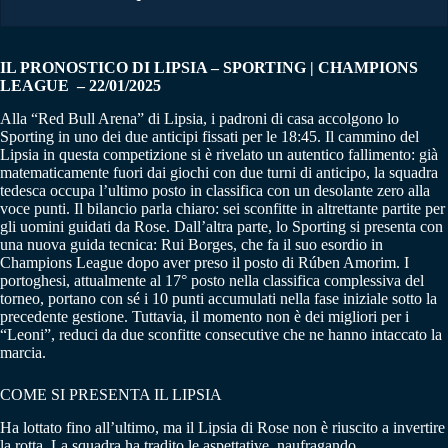
IL PRONOSTICO DI LIPSIA – SPORTING | CHAMPIONS
LEAGUE – 22/01/2025
Alla “Red Bull Arena” di Lipsia, i padroni di casa accolgono lo
Sporting in uno dei due anticipi fissati per le 18:45. Il cammino del
Lipsia in questa competizione si è rivelato un autentico fallimento: già
matematicamente fuori dai giochi con due turni di anticipo, la squadra
tedesca occupa l’ultimo posto in classifica con un desolante zero alla
voce punti. Il bilancio parla chiaro: sei sconfitte in altrettante partite per
gli uomini guidati da Rose. Dall’altra parte, lo Sporting si presenta con
una nuova guida tecnica: Rui Borges, che fa il suo esordio in
Champions League dopo aver preso il posto di Rúben Amorim. I
portoghesi, attualmente al 17° posto nella classifica complessiva del
torneo, portano con sé i 10 punti accumulati nella fase iniziale sotto la
precedente gestione. Tuttavia, il momento non è dei migliori per i
“Leoni”, reduci da due sconfitte consecutive che ne hanno intaccato la
marcia.
COME SI PRESENTA IL LIPSIA
Ha lottato fino all’ultimo, ma il Lipsia di Rose non è riuscito a invertire
la rotta. La squadra ha tradito le aspettative, naufragando