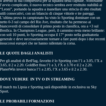
d’arresto di fila complessiva per la squadra della capitale. Nonostante
l’avvio complicato, il nuovo tecnico sembra aver restituito stabilità ai
“Leoni”, portando la squadra a inanellare una striscia di otto risultati
utili consecutivi, con un bilancio di cinque vittorie e tre pareggi.
L’ultima prova in campionato ha visto lo Sporting dominare con un
netto 0-3 sul campo del Rio Ave, risultato che ha permesso ai
biancoverdi di consolidare il primo posto in classifica, ora a +3 sul
Benfica. In Champions League, però, il cammino resta meno brillante:
con soli 10 punti, lo Sporting occupa il 17° posto nella graduatoria
generale e deve necessariamente tornare a fare punti dopo i due recenti
insuccessi europei che ne hanno rallentato la corsa.
LE QUOTE DAGLI ANALISTI
Per gli analisti di BetFlag, favorito è lo Sporting con l’1 a 3.05, l’X a
3.65, il 2 a 2.20. GoldBet fissa l’1 a 3, l’X a 3.70 e il 2 a 2.20.
PlanetWin invece banca l’1 a 2.85, l’X a 3.65 e il 2 a 2.30.
DOVE VEDERE IN TV O IN STREAMING
Il match tra Lipsia e Sporting sarà disponibile in esclusiva su Sky
Sport.
LE PROBABILI FORMAZIONI