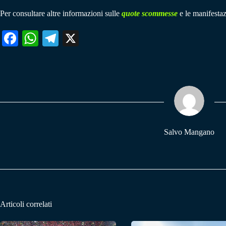
Per consultare altre informazioni sulle
quote scommesse
e le manifestaz
Fa
W
Te
X
ce
ha
le
bo
ts
gr
ok
A
a
pp
m
Salvo Mangano
Articoli correlati