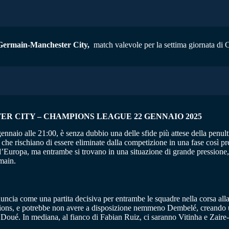
-Germain-Manchester City
,
match valevole per la settima giornata di 
ER CITY – CHAMPIONS LEAGUE 22 GENNAIO 2025
naio alle 21:00, è senza dubbio una delle sfide più attese della penul
che rischiano di essere eliminate dalla competizione in una fase così pre
d’Europa, ma entrambe si trovano in una situazione di grande pressione,
rmain.
cia come una partita decisiva per entrambe le squadre nella corsa all
ampions, e potrebbe non avere a disposizione nemmeno Dembelé, creando
di Doué. In mediana, al fianco di Fabian Ruiz, ci saranno Vitinha e Zai