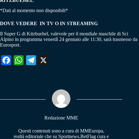
KITZBUEHEL
*Dati al momento non disponibili*
DOVE VEDERE IN TV O IN STREAMING
Il Super G di Kitzbuehel, valevole per il mondiale maschile di Sci
Alpino in programma venerdì 24 gennaio alle 11:30, sarà trasmesso da
Eurosport.
Fa
W
Te
X
ce
ha
le
bo
ts
gr
ok
A
a
pp
m
Redazione MME
Questi contenuti sono a cura di MMEuropa,
realtà editoriale che su Sportnews.BetFlag cura e