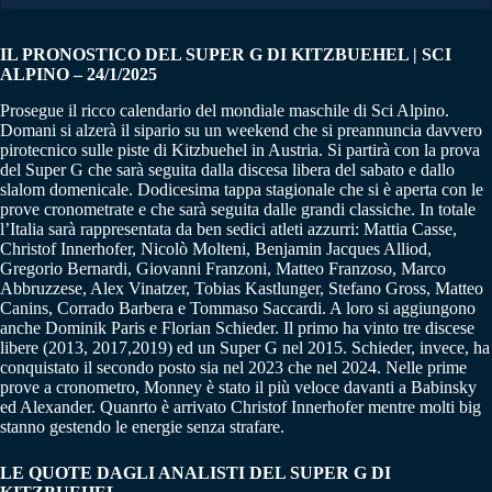
IL PRONOSTICO DEL SUPER G DI KITZBUEHEL | SCI
ALPINO – 24/1/2025
Prosegue il ricco calendario del mondiale maschile di Sci Alpino.
Domani si alzerà il sipario su un weekend che si preannuncia davvero
pirotecnico sulle piste di Kitzbuehel in Austria. Si partirà con la prova
del Super G che sarà seguita dalla discesa libera del sabato e dallo
slalom domenicale. Dodicesima tappa stagionale che si è aperta con le
prove cronometrate e che sarà seguita dalle grandi classiche. In totale
l’Italia sarà rappresentata da ben sedici atleti azzurri: Mattia Casse,
Christof Innerhofer, Nicolò Molteni, Benjamin Jacques Alliod,
Gregorio Bernardi, Giovanni Franzoni, Matteo Franzoso, Marco
Abbruzzese, Alex Vinatzer, Tobias Kastlunger, Stefano Gross, Matteo
Canins, Corrado Barbera e Tommaso Saccardi. A loro si aggiungono
anche Dominik Paris e Florian Schieder. Il primo ha vinto tre discese
libere (2013, 2017,2019) ed un Super G nel 2015. Schieder, invece, ha
conquistato il secondo posto sia nel 2023 che nel 2024. Nelle prime
prove a cronometro, Monney è stato il più veloce davanti a Babinsky
ed Alexander. Quanrto è arrivato Christof Innerhofer mentre molti big
stanno gestendo le energie senza strafare.
LE QUOTE DAGLI ANALISTI DEL SUPER G DI