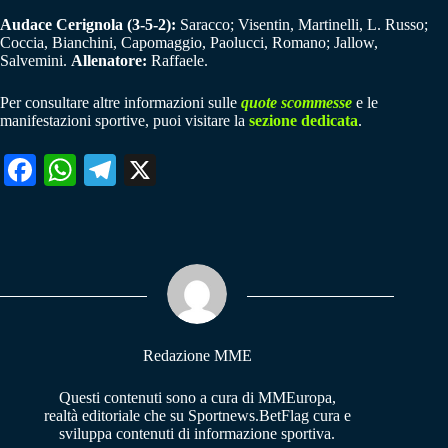
Audace Cerignola (3-5-2):
Saracco; Visentin, Martinelli, L. Russo;
Coccia, Bianchini, Capomaggio, Paolucci, Romano; Jallow,
Salvemini.
Allenatore:
Raffaele.
Per consultare altre informazioni sulle
quote scommesse
e le
manifestazioni sportive, puoi visitare la
sezione dedicata
.
Fa
W
Te
X
ce
ha
le
bo
ts
gr
ok
A
a
pp
m
Redazione MME
Questi contenuti sono a cura di MMEuropa,
realtà editoriale che su Sportnews.BetFlag cura e
sviluppa contenuti di informazione sportiva.