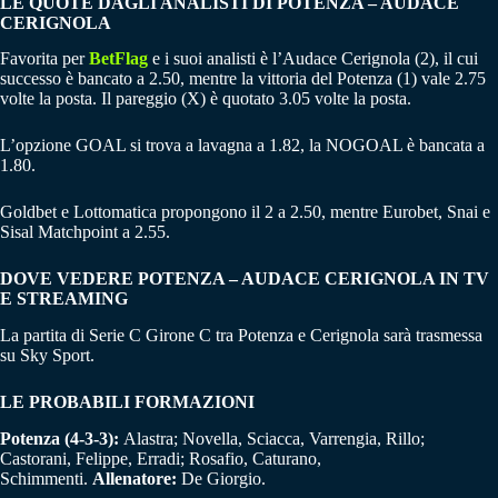
LE QUOTE DAGLI ANALISTI DI POTENZA – AUDACE
CERIGNOLA
Favorita per
BetFlag
e i suoi analisti è l’Audace Cerignola (2), il cui
successo è bancato a 2.50, mentre la vittoria del Potenza (1) vale 2.75
volte la posta. Il pareggio (X) è quotato 3.05 volte la posta.
L’opzione GOAL si trova a lavagna a 1.82, la NOGOAL è bancata a
1.80.
Goldbet e Lottomatica propongono il 2 a 2.50, mentre Eurobet, Snai e
Sisal Matchpoint a 2.55.
DOVE VEDERE POTENZA – AUDACE CERIGNOLA IN TV
E STREAMING
La partita di Serie C Girone C tra Potenza e Cerignola sarà trasmessa
su Sky Sport.
LE PROBABILI FORMAZIONI
Potenza (4-3-3):
Alastra; Novella, Sciacca, Varrengia, Rillo;
Castorani, Felippe, Erradi; Rosafio, Caturano,
Schimmenti.
Allenatore:
De Giorgio.