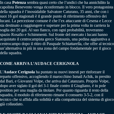
In casa
Potenza
sembra quasi certo che l’undici che ha annichilito la
capolista Benevento venga riconfermato in blocco. Il vero protagonista
della squadra è l’inossidabile Salvatore Caturano, 35 anni, che con i
suoi 16 gol stagionali è il grande punto di riferimento offensivo dei
lucani. La percezione comune è che l’ex attaccante di Cesena e Lecce
sia destinato a raggiungere e superare per la prima volta in carriera la
soglia dei 20 gol. Al suo fianco, con ogni probabilità, troveranno
spazio Rosafio e Schimmenti. Sul fronte del mercato i lucani hanno
acquistato il centrocampista greco Siatounis, una pedina aggiuntiva a
centrocampo dopo il ritiro di Pasquale Schiattarella, che offre al tecnico
un’alternativa in più in una zona del campo fondamentale per il gioco
della squadra.
COME ARRIVA L’AUDACE CERIGNOLA
L’
Audace Cerignola
ha puntato su nuovi innesti per rinforzare il
reparto offensivo, accogliendo il marocchino Ismail Achik, in prestito
dal Bari, e Giovanni Volpe, che arriva dal Catanzaro. Proprio Volpe,
dopo aver siglato il gol del 3-1 finale contro il Giugliano, è in pole
position per una maglia da titolare. Per quanto riguarda il resto della
squadra, il modulo di riferimento rimane il consueto 3-5-2, con il
tecnico che si affida alla solidità e alla compattezza del sistema di gioco
già collaudato.