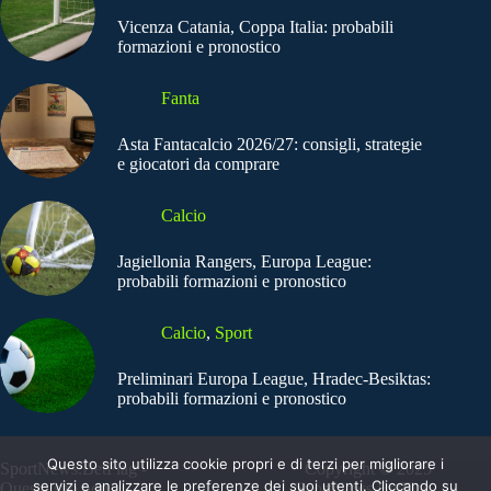
Vicenza Catania, Coppa Italia: probabili
formazioni e pronostico
Fanta
Asta Fantacalcio 2026/27: consigli, strategie
e giocatori da comprare
Calcio
Jagiellonia Rangers, Europa League:
probabili formazioni e pronostico
Calcio
,
Sport
Preliminari Europa League, Hradec-Besiktas:
probabili formazioni e pronostico
Questo sito utilizza cookie propri e di terzi per migliorare i
SportNews.BetFlag -
Copyright © 2025
servizi e analizzare le preferenze dei suoi utenti. Cliccando su
Questo sito non
SportNews BetFlag