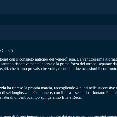
O 2025
kend con il consueto anticipo del venerdì sera. La ventitreesima giornata
i saranno rispettivamente la terza e la prima forza del torneo, separate d
 ospiti, che hanno prevalso tre volte, mentre in due occasioni il confronto
ezia
ha ripreso la propria marcia, raccogliendo 4 punti nelle successive
anza di sei lunghezze la Cremonese, con il Pisa – secondo – lontano 5 pun
ie laterali di centrocampo spingeranno Elia e Reca.
 stato di forma importante, garantito dai tre successi consecutivi conq