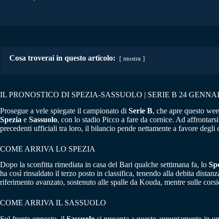
Cosa troverai in questo articolo:
mostra
IL PRONOSTICO DI SPEZIA-SASSUOLO | SERIE B 24 GENNAI
Prosegue a vele spiegate il campionato di
Serie B
, che apre questo wee
Spezia
e
Sassuolo
, con lo stadio Picco a fare da cornice. Ad affrontars
precedenti ufficiali tra loro, il bilancio pende nettamente a favore degli
COME ARRIVA LO SPEZIA
Dopo la sconfitta rimediata in casa del Bari qualche settimana fa, lo
Sp
ha così rinsaldato il terzo posto in classifica, tenendo alla debita dist
riferimento avanzato, sostenuto alle spalle da Kouda, mentre sulle cors
COME ARRIVA IL SASSUOLO
Sul fronte opposto, il
Sassuolo
si presenta a questo appuntamento in uno