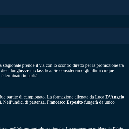
 stagionale prende il via con lo scontro diretto per la promozione tra
a dieci lunghezze in classifica. Se consideriamo gli ultimi cinque
 è terminato in parità.
 due partite di campionato. La formazione allenata da Luca
D’Angelo
ti. Nell’undici di partenza, Francesco
Esposito
fungerà da unico
uistati nell’ultimo periodo stagionale. La compagine guidata da Fabio