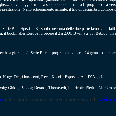
nghezze di vantaggio sul Pisa secondo, continuando la propria corsa vers
prestazione. Nello schieramento iniziale, il trio di trequartisti compos
di Serie B tra Spezia e Sassuolo, nessuna delle due parte favorita. Infatti
da, il bookmaker Eurobet propone il 2 a 2,60, Bwin a 2,55; Bet365, inve
reesima giornata di Serie B, è in programma venerdì 24 gennaio alle ore 
.
to, Nagy, Degli Innocenti, Reca; Kouda; Esposito. All. D’Angelo
g; Ghion, Boloca; Berardi, Thorstvedt, Lauriente; Pierini. All. Gross
se
e le manifestazioni sportive, puoi visitare la
sezione