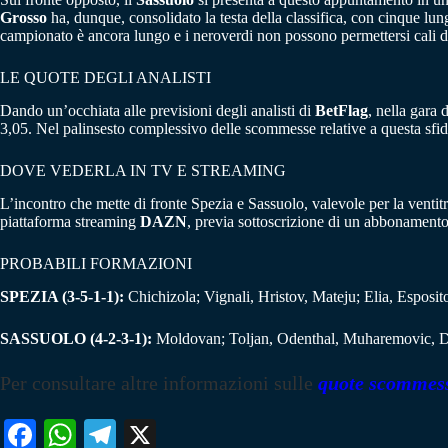
Grosso
ha, dunque, consolidato la testa della classifica, con cinque lu
campionato è ancora lungo e i neroverdi non possono permettersi cali di 
LE QUOTE DEGLI ANALISTI
Dando un’occhiata alle previsioni degli analisti di
BetFlag
, nella gara 
3,05. Nel palinsesto complessivo delle scommesse relative a questa sfi
DOVE VEDERLA IN TV E STREAMING
L’incontro che mette di fronte Spezia e Sassuolo, valevole per la ventit
piattaforma streaming
DAZN
, previa sottoscrizione di un abbonamento
PROBABILI FORMAZIONI
SPEZIA (3-5-1-1):
Chichizola; Vignali, Hristov, Mateju; Elia, Esposi
SASSUOLO (4-2-3-1):
Moldovan; Toljan, Odenthal, Muharemovic, Doi
Per consultare altre informazioni sulle
quote scommes
Fa
W
Te
X