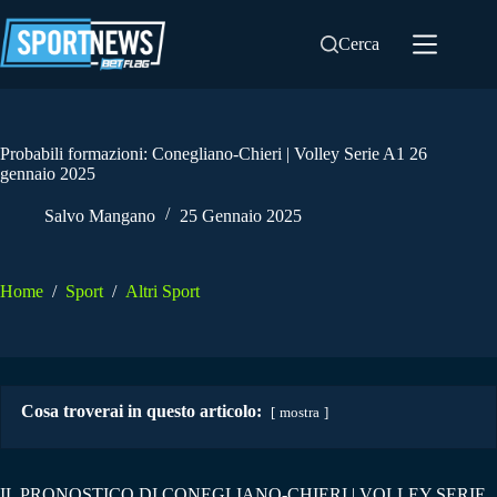
Salta
al
Cerca
contenuto
Probabili formazioni: Conegliano-Chieri | Volley Serie A1 26
gennaio 2025
Salvo Mangano
25 Gennaio 2025
Home
/
Sport
/
Altri Sport
Cosa troverai in questo articolo:
mostra
IL PRONOSTICO DI CONEGLIANO-CHIERI | VOLLEY SERIE