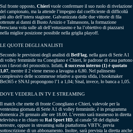
Sul fronte opposto,
Chieri
vuole confermare il suo ruolo di rivelazione
del campionato, ma la attende l’impegno dal coefficiente di difficoltà
più alto dell’intera stagione. Galvanizzata dalle due vittorie di fila
ottenute ai danni di Busto Arsizio e Talmassons, la formazione
bresciana vola sulle ali dell’entusiasmo e ha l’obiettivo di piazzarsi
nella miglior posizione possibile nella griglia playoff.
LE QUOTE DEGLI ANALISTI
Secondo le previsioni degli analisti di
BetFlag
, nella gara di Serie A1
di volley femminile tra Conegliano e Chieri, le padrone di casa partono
con i favori del pronostico. Infatti,
il successo interno (1) è quotato
1,07
, mentre il 2 viene messo a lavagna a 6,80. Nel palinsesto
complessivo delle scommesse relative a questa sfida, i bookmaker
Bet365 e SNAI propongono l’1 a 1,04; Sisal, invece, lo banca a 1,05.
DOVE VEDERLA IN TV E STREAMING
Il match che mette di fronte Conegliano e Chieri, valevole per la
ventesima giornata di Serie A1 di volley femminile, è in programma
domenica 26 gennaio alle ore 18.00. L’evento sarà trasmesso in diretta
televisiva e in chiaro su
Rai Sport HD
, al canale 58 del digitale
terrestre, oppure in streaming sulla piattaforma VBTV, previa
sottoscrizione di un abbonamento. Inoltre, sarà prevista la diretta anche