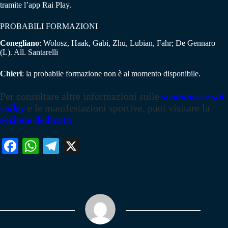
tramite l’app Rai Play.
PROBABILI FORMAZIONI
Conegliano
: Wolosz, Haak, Gabi, Zhu, Lubian, Fahr; De Gennaro
(L). All. Santarelli
Chieri
: la probabile formazione non è al momento disponibile.
Per consultare altre informazioni sulle
scommesse sul
volley
e le manifestazioni sportive, puoi visitare la
sezione dedicata
Fa
W
Te
X
ce
ha
le
bo
ts
gr
ok
A
a
pp
m