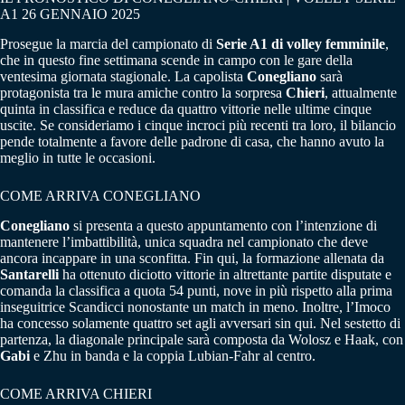
A1 26 GENNAIO 2025
Prosegue la marcia del campionato di
Serie A1 di volley femminile
,
che in questo fine settimana scende in campo con le gare della
ventesima giornata stagionale. La capolista
Conegliano
sarà
protagonista tra le mura amiche contro la sorpresa
Chieri
, attualmente
quinta in classifica e reduce da quattro vittorie nelle ultime cinque
uscite. Se consideriamo i cinque incroci più recenti tra loro, il bilancio
pende totalmente a favore delle padrone di casa, che hanno avuto la
meglio in tutte le occasioni.
COME ARRIVA CONEGLIANO
Conegliano
si presenta a questo appuntamento con l’intenzione di
mantenere l’imbattibilità, unica squadra nel campionato che deve
ancora incappare in una sconfitta. Fin qui, la formazione allenata da
Santarelli
ha ottenuto diciotto vittorie in altrettante partite disputate e
comanda la classifica a quota 54 punti, nove in più rispetto alla prima
inseguitrice Scandicci nonostante un match in meno. Inoltre, l’Imoco
ha concesso solamente quattro set agli avversari sin qui. Nel sestetto di
partenza, la diagonale principale sarà composta da Wolosz e Haak, con
Gabi
e Zhu in banda e la coppia Lubian-Fahr al centro.
COME ARRIVA CHIERI