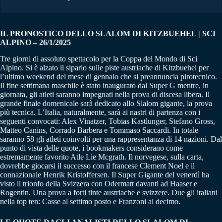
IL PRONOSTICO DELLO SLALOM DI KITZBUEHEL | SCI
ALPINO – 26/1/2025
Tre giorni di assoluto spettacolo per la Coppa del Mondo di Sci
Alpino. Si è alzato il sipario sulle piste austriache di Kitzbuehel per
l’ultimo weekend del mese di gennaio che si preannuncia pirotecnico.
Il fine settimana maschile è stato inaugurato dal Super G mentre, in
giornata, gli atleti saranno impegnati nella prova di discesa libera. Il
grande finale domenicale sarà dedicato allo Slalom gigante, la prova
più tecnica. L’Italia, naturalmente, sarà ai nastri di partenza con i
seguenti convocati: Alex Vinatzer, Tobias Kastlunger, Stefano Gross,
Matteo Canins, Corrado Barbera e Tommaso Saccardi. In totale
saranno 58 gli atleti coinvolti per una rappresentanza di 14 nazioni. Dal
punto di vista delle quote, i bookmakers considerano come
estremamente favorito Atle Lie Mcgrath. Il norvegese, sulla carta,
dovrebbe giocarsi il successo con il francese Clement Noel e il
connazionale Henrik Kristoffersen. Il Super Gigante del venerdì ha
visto il trionfo della Svizzera con Odermatt davanti ad Haaser e
Rogentin. Una prova a forti tinte austriache e svizzere. Due gli italiani
nella top ten: Casse al settimo posto e Franzoni al decimo.