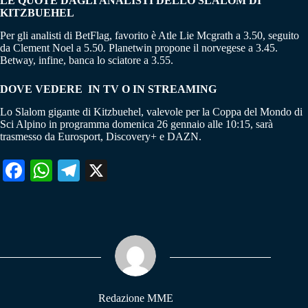
LE QUOTE DAGLI ANALISTI DELLO SLALOM DI
KITZBUEHEL
Per gli analisti di BetFlag, favorito è Atle Lie Mcgrath a 3.50, seguito
da Clement Noel a 5.50. Planetwin propone il norvegese a 3.45.
Betway, infine, banca lo sciatore a 3.55.
DOVE VEDERE IN TV O IN STREAMING
Lo Slalom gigante di Kitzbuehel, valevole per la Coppa del Mondo di
Sci Alpino in programma domenica 26 gennaio alle 10:15, sarà
trasmesso da Eurosport, Discovery+ e DAZN.
Fa
W
Te
X
ce
ha
le
bo
ts
gr
ok
A
a
pp
m
Redazione MME