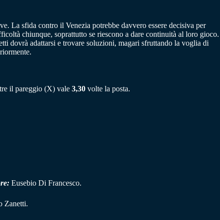
ive. La sfida contro il Venezia potrebbe davvero essere decisiva per
fficoltà chiunque, soprattutto se riescono a dare continuità al loro gioco.
 dovrà adattarsi e trovare soluzioni, magari sfruttando la voglia di
eriormente.
tre il pareggio (X) vale
3,30
volte la posta.
ore:
Eusebio Di Francesco.
o Zanetti.