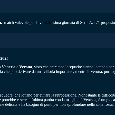
a,
match valevole per la ventiduesima giornata di Serie A. L’1 proposto a
2025
ra
Venezia
e
Verona
, visto che entrambe le squadre stanno lottando per l
rgia che può derivare da una vittoria importante, mentre il Verona, purtr
quadre, che lottano per evitare la retrocessione. Nonostante le difficolt
otrebbe essere all’ultima partita con la maglia del Venezia, è un giocato
one delicata e ha bisogno di punti per non sprofondare nella zona rossa.