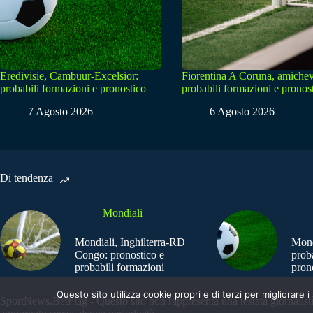
Eredivisie, Cambuur-Excelsior:
Fiorentina A Coruna, amichev
probabili formazioni e pronostico
probabili formazioni e pronos
7 Agosto 2026
6 Agosto 2026
Di tendenza
Mondiali
Mondiali, Inghilterra-RD
Mond
Congo: pronostico e
prob
probabili formazioni
pron
Questo sito utilizza cookie propri e di terzi per migliorar
SportNews.BetFlag - Questo sito non rappresenta una testata giornalist