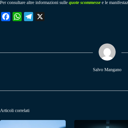
Per consultare altre informazioni sulle
quote scommesse
e le manifestaz
Fa
W
Te
X
ce
ha
le
bo
ts
gr
ok
A
a
pp
m
Salvo Mangano
Articoli correlati