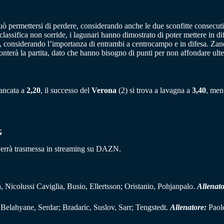
uò permettersi di perdere, considerando anche le due sconfitte consecut
classifica non sorride, i lagunari hanno dimostrato di poter mettere in di
onsiderando l’importanza di entrambi a centrocampo e in difesa. Zanetti
ronterà la partita, dato che hanno bisogno di punti per non affondare ult
 bancata a
2,20
, il successo del
Verona
(2) si trova a lavagna a
3,40
, men
G
verrà trasmessa in streaming su DAZN.
Nicolussi Caviglia, Busio, Ellertsson; Oristanio, Pohjanpalo.
Allenat
elahyane, Serdar; Bradaric, Suslov, Sarr; Tengstedt.
Allenatore:
Paol