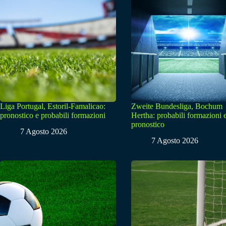
Liga Portugal, Estoril-Famalicao:
Zweite Bundesliga, Bochum
pronostico e probabili formazioni
Hertha: probabili formazioni 
pronostico
7 Agosto 2026
7 Agosto 2026