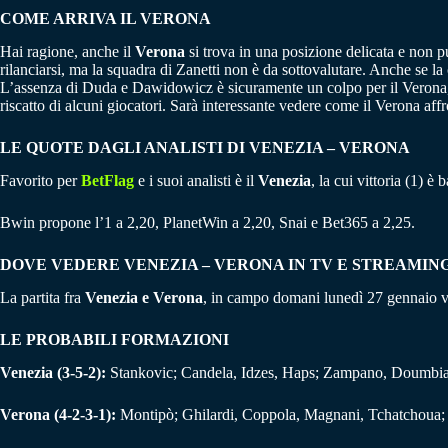
COME ARRIVA IL VERONA
Hai ragione, anche il
Verona
si trova in una posizione delicata e non p
rilanciarsi, ma la squadra di Zanetti non è da sottovalutare. Anche se la 
L’assenza di Duda e Dawidowicz è sicuramente un colpo per il Verona, c
riscatto di alcuni giocatori. Sarà interessante vedere come il Verona aff
LE QUOTE DAGLI ANALISTI DI VENEZIA – VERONA
Favorito per
BetFlag
e i suoi analisti è il
Venezia
, la cui vittoria (1) è
Bwin propone l’1 a 2,20, PlanetWin a 2,20, Snai e Bet365 a 2,25.
DOVE VEDERE VENEZIA – VERONA IN TV E STREAMIN
La partita fra
Venezia e Verona
, in campo domani lunedì 27 gennaio 
LE PROBABILI FORMAZIONI
Venezia (3-5-2):
Stankovic; Candela, Idzes, Haps; Zampano, Doumbia, 
Verona (4-2-3-1):
Montipò; Ghilardi, Coppola, Magnani, Tchatchoua; B