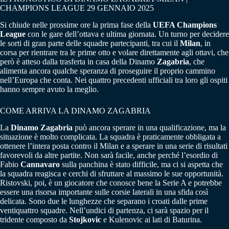
CHAMPIONS LEAGUE 29 GENNAIO 2025
Si chiude nelle prossime ore la prima fase della
UEFA Champions
League
con le gare dell’ottava e ultima giornata. Un turno per decidere
le sorti di gran parte delle squadre partecipanti, tra cui il
Milan
, in
corsa per rientrare tra le prime otto e volare direttamente agli ottavi, che
però è atteso dalla trasferta in casa della Dinamo
Zagabria
, che
alimenta ancora qualche speranza di proseguire il proprio cammino
nell’Europa che conta. Nei quattro precedenti ufficiali tra loro gli ospiti
hanno sempre avuto la meglio.
COME ARRIVA LA DINAMO ZAGABRIA
La
Dinamo Zagabria
può ancora sperare in una qualificazione, ma la
situazione è molto complicata. La squadra è praticamente obbligata a
ottenere l’intera posta contro il Milan e a sperare in una serie di risultati
favorevoli da altre partite. Non sarà facile, anche perché l’esordio di
Fabio
Cannavaro
sulla panchina è stato difficile, ma ci si aspetta che
la squadra reagisca e cerchi di sfruttare al massimo le sue opportunità.
Ristovski, poi, è un giocatore che conosce bene la Serie A e potrebbe
essere una risorsa importante sulle corsie laterali in una sfida così
delicata. Sono due le lunghezze che separano i croati dalle prime
ventiquattro squadre. Nell’undici di partenza, ci sarà spazio per il
tridente composto da
Stojkovic
e Kulenovic ai lati di Baturina.