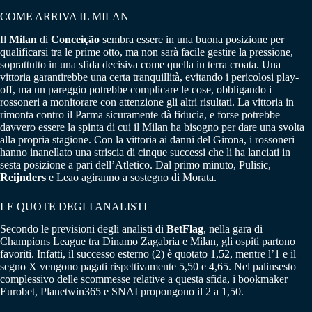
COME ARRIVA IL MILAN
Il
Milan
di
Conceição
sembra essere in una buona posizione per
qualificarsi tra le prime otto, ma non sarà facile gestire la pressione,
soprattutto in una sfida decisiva come quella in terra croata. Una
vittoria garantirebbe una certa tranquillità, evitando i pericolosi play-
off, ma un pareggio potrebbe complicare le cose, obbligando i
rossoneri a monitorare con attenzione gli altri risultati. La vittoria in
rimonta contro il Parma sicuramente dà fiducia, e forse potrebbe
davvero essere la spinta di cui il Milan ha bisogno per dare una svolta
alla propria stagione. Con la vittoria ai danni del Girona, i rossoneri
hanno inanellato una striscia di cinque successi che li ha lanciati in
sesta posizione a pari dell’Atletico. Dal primo minuto, Pulisic,
Reijnders
e Leao agiranno a sostegno di Morata.
LE QUOTE DEGLI ANALISTI
Secondo le previsioni degli analisti di
BetFlag
, nella gara di
Champions League tra Dinamo Zagabria e Milan, gli ospiti partono
favoriti. Infatti, il successo esterno (2) è quotato 1,52, mentre l’1 e il
segno X vengono pagati rispettivamente 5,50 e 4,65. Nel palinsesto
complessivo delle scommesse relative a questa sfida, i bookmaker
Eurobet, Planetwin365 e SNAI propongono il 2 a 1,50.