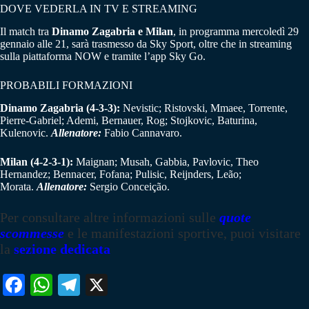
DOVE VEDERLA IN TV E STREAMING
Il match tra
Dinamo
Zagabria e
Milan
, in programma mercoledì 29
gennaio alle 21, sarà trasmesso da Sky Sport, oltre che in streaming
sulla piattaforma NOW e tramite l’app Sky Go.
PROBABILI FORMAZIONI
Dinamo Zagabria (4-3-3):
Nevistic; Ristovski, Mmaee, Torrente,
Pierre-Gabriel; Ademi, Bernauer, Rog; Stojkovic, Baturina,
Kulenovic.
Allenatore:
Fabio Cannavaro.
Milan (4-2-3-1):
Maignan; Musah, Gabbia, Pavlovic, Theo
Hernandez; Bennacer, Fofana; Pulisic, Reijnders, Leão;
Morata.
Allenatore:
Sergio Conceição.
Per consultare altre informazioni sulle
quote
scommesse
e le manifestazioni sportive, puoi visitare
la
sezione dedicata
Fa
W
Te
X
ce
ha
le