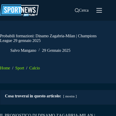
Salta
al
Cerca
contenuto
Probabili formazioni: Dinamo Zagabria-Milan | Champions
League 29 gennaio 2025
Salvo Mangano
29 Gennaio 2025
Home
/
Sport
/
Calcio
Cosa troverai in questo articolo:
mostra
IL PRONOSTICO DI DINAMO ZAGABRIA-MILAN |