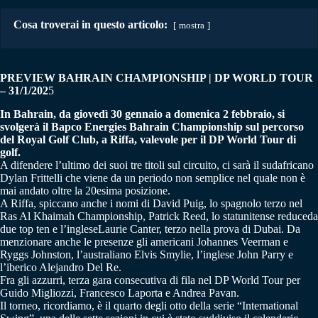
Cosa troverai in questo articolo:
mostra
PREVIEW BAHRAIN CHAMPIONSHIP | DP WORLD TOUR
– 31/1/202
5
In Bahrain, da giovedì 30 gennaio a domenica 2 febbraio, si
svolgerà il Bapco Energies Bahrain Championship sul percorso
del Royal Golf Club, a Riffa, valevole per il DP World Tour di
golf.
A difendere l’ultimo dei suoi tre titoli sul circuito, ci sarà il sudafricano
Dylan Frittelli che viene da un periodo non semplice nel quale non è
mai andato oltre la 20esima posizione.
A Riffa, spiccano anche i nomi di David Puig, lo spagnolo terzo nel
Ras Al Khaimah Championship, Patrick Reed, lo statunitense reduceda
due top ten e l’ingleseLaurie Canter, terzo nella prova di Dubai. Da
menzionare anche le presenze gli americani Johannes Veerman e
Ryggs Johnston, l’australiano Elvis Smylie, l’inglese John Parry e
l’iberico Alejandro Del Re.
Fra gli azzurri, terza gara consecutiva di fila nel DP World Tour per
Guido Migliozzi, Francesco Laporta e Andrea Pavan.
Il torneo, ricordiamo, è il quarto degli otto della serie “International