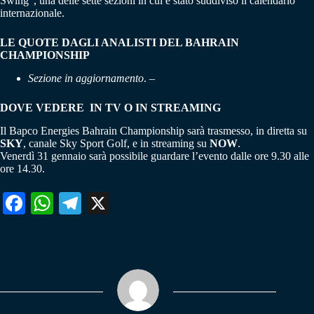
Swing”, una delle sette sezioni in cui è stato suddiviso il calendario
internazionale.
LE QUOTE DAGLI ANALISTI DEL BAHRAIN
CHAMPIONSHIP
Sezione in aggiornamento
. –
DOVE VEDERE IN TV O IN STREAMING
Il Bapco Energies Bahrain Championship sarà trasmesso, in diretta su
SKY
, canale Sky Sport Golf, e in streaming su
NOW
.
Venerdì 31 gennaio sarà possibile guardare l’evento dalle ore 9.30 alle
ore 14.30.
Fa
W
Te
X
ce
ha
le
bo
ts
gr
ok
A
a
pp
m