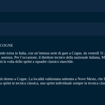
 COGNE
do torna in Italia, con un’intensa serie di gare a Cogne, da venerdì 31
 assenza. Per l’occasione, il direttore tecnico della nazionale italiana, 
à la volta dello sprint a squadre classico maschile.
à ritorno a Cogne. La località valdostana subentra a Nove Mesto, che ha
ta sprint in tecnica classica, una sprint individuale sempre in tecnica cla