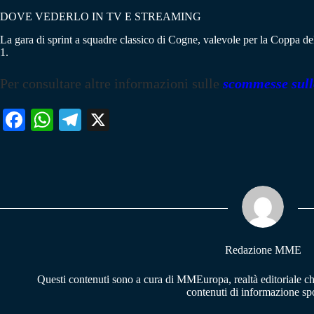
DOVE VEDERLO IN TV E STREAMING
La gara di sprint a squadre classico di Cogne, valevole per la Coppa de
1.
Per consultare altre informazioni sulle
scommesse sull
Fa
W
Te
X
ce
ha
le
bo
ts
gr
ok
A
a
pp
m
Redazione MME
Questi contenuti sono a cura di MMEuropa, realtà editoriale c
contenuti di informazione spo