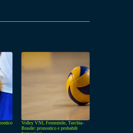
nostico
Volley VNL Femminile, Turchia-
Brasile: pronostico e probabili