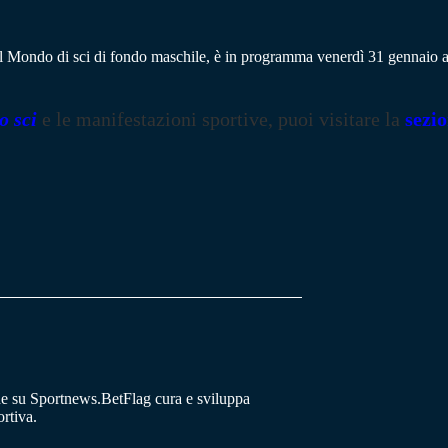
l Mondo di sci di fondo maschile, è in programma venerdì 31 gennaio all
o sci
e le manifestazioni sportive, puoi visitare la
sezi
he su Sportnews.BetFlag cura e sviluppa
rtiva.