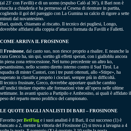
(al 23′ con Favilli) e di un uomo (espulso Calò al 36′), il Bari non è
riuscita a chiuderla e ha permesso al Cesena di rientrare in partita,
cogliendo il gol del pareggio con La Gumina su calcio di rigore a sette
minuti dal novantesimo.
Bari, quindi, chiamato al riscatto. Il tecnico dei pugliesi, Longo,
dovrebbe affidarsi alla coppia d’attacco formata da Favilli e Falletti.
COME ARRIVA IL FROSINONE
Il
Frosinone
, dal canto suo, non riesce proprio a risalire. E neanche la
cura Greco ha, sin qui, sortito gli effetti sperati, con i gialloblu ancora
in piena zona retrocessione. Nel turno precedente un altro ko,
pesantissimo, nello scontro diretto interno contro il Sud Tirol. La
squadra di mister Castori, con i tre punti ottenuti, allo «Stirpe», ha
superato in classifica proprio i ciociari, sempre più in difficoltà.
Il tecnico frusinate, Greco, dovrebbe apportare qualche cambio
all’undici titolare rispetto alle formazioni viste all’opera nelle ultime
settimane. In avanti spazio a Partipilo e Ambrosino, ai quali è affidato il
peso del reparto meno prolifico del campionato.
LE QUOTE DAGLI ANALISTI DI BARI – FROSINONE
Favorito per
BetFlag
e i suoi analisti è il Bari, il cui successo (1) è
bancato a 2, mentre la vittoria del Frosinone (2) si trova a lavagna a 4
volte la posta. Il pareggio (X) è quotato 3.10 volte la posta.