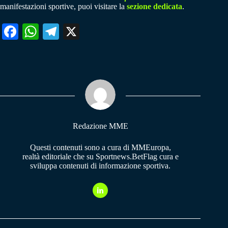
manifestazioni sportive, puoi visitare la
sezione dedicata
.
Fa
W
Te
X
ce
ha
le
bo
ts
gr
ok
A
a
pp
m
Redazione MME
Questi contenuti sono a cura di MMEuropa,
realtà editoriale che su Sportnews.BetFlag cura e
sviluppa contenuti di informazione sportiva.