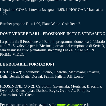
L’opzione GOAL si trova a lavagna a 1.95, la NOGOAL è bancata a
1.75.
Eurobet propone l’1 a 1.99, PlanetWin e GoldBet a 2.
DOVE VEDERE BARI – FROSINONE IN TV E STREAMING
La partita fra il Frosinone e il Bari, in programma domenica 2 febbraio
alle 17.15, valevole per la 24esima giornata del campionato di Serie B,
sarà trasmessa sulle piattaforme streaming DAZN e AMAZON
PRIME VIDEO.
LE PROBABILI FORMAZIONI
BARI (3-5-2):
Radunovic; Pucino, Obaretin, Mantovani; Favasuli,
Lella, Benali, Maita, Dorval; Favilli, Falletti. All. Longo.
FROSINONE (3-5-2):
Cerofolini; Szyminski, Monterisi, Bracaglia;
Oyono J., Koutsoupias, Darboe, Begic, Oyono A.; Partipilo,
Ambrosino. All. Greco.
Per consultare altre informazioni sulle
quote scommesse
e le