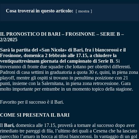
Cosa troverai in questo articolo:
mostra
IL PRONOSTICO DI BARI – FROSINONE
–
SERIE B –
2/2/2025
Sarà la partita del «San Nicola» di Bari, fra i biancorossi e il
Frosinone, domenica 2 febbraio alle 17.15, a chiudere la
ventiquattresimam giornata del campionato di Serie B
. Si
troveranno di fronte due squadre che lottano per obiettivi differenti.
Padroni di casa settimi in graduatoria a quota 30 e, quini, in piena zona
playoff, mentre gli ospiti si trovano in penultima posizione con 21
punti, insieme con la Salernitana, in piena zona retrocessione. Gara
molto importante per entrambe in un momento topico della stagione.
Favorito per il successo è il Bari.
COME SI PRESENTA IL BARI
Il
Bari,
domenica alle 17.15, proverà a tornare al successo dopo aver
rimediato tre pareggi di fila, l’ultimo dei quali a Cesena che ha lasciato
parecchio l’amaro in bocca ai tifosi biancorossi. In vantaggio di un gol