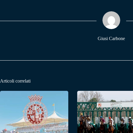
bo
ts
gr
ok
A
a
pp
m
Giusi Carbone
Articoli correlati