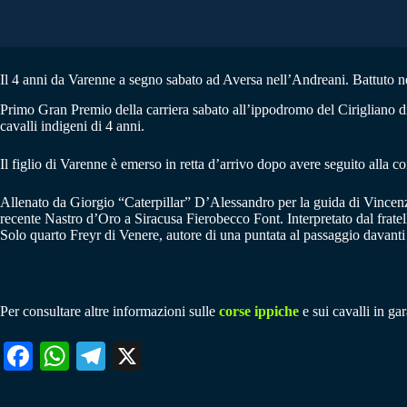
Il 4 anni da Varenne a segno sabato ad Aversa nell’Andreani. Battuto nel
Primo Gran Premio della carriera sabato all’ippodromo del Cirigliano d
cavalli indigeni di 4 anni.
Il figlio di Varenne è emerso in retta d’arrivo dopo avere seguito alla co
Allenato da Giorgio “Caterpillar” D’Alessandro per la guida di Vincenzo
recente Nastro d’Oro a Siracusa Fierobecco Font. Interpretato dal fratell
Solo quarto Freyr di Venere, autore di una puntata al passaggio davanti a
Per consultare altre informazioni sulle
corse ippiche
e sui cavalli in gar
Fa
W
Te
X
ce
ha
le