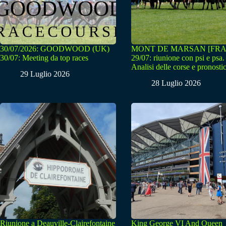
30/07/2026: GOODWOOD (UK)
MONT DE MARSAN [FRA
30/07: Meeting da top races
29/07: riunione con psi e psa.
Analisi delle corse e pronostic
29 Luglio 2026
28 Luglio 2026
Riunione a Deauville-Clairefontaine
King George VI And Queen