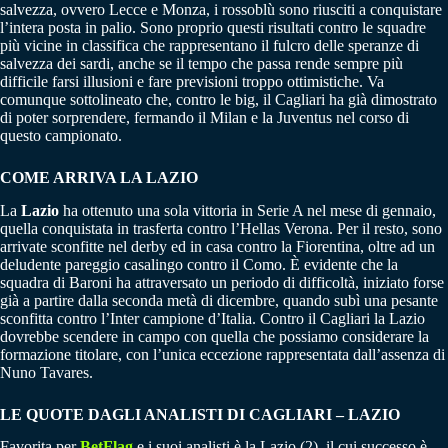
salvezza, ovvero Lecce e Monza, i rossoblù sono riusciti a conquistare
l’intera posta in palio. Sono proprio questi risultati contro le squadre
più vicine in classifica che rappresentano il fulcro delle speranze di
salvezza dei sardi, anche se il tempo che passa rende sempre più
difficile farsi illusioni e fare previsioni troppo ottimistiche. Va
comunque sottolineato che, contro le big, il Cagliari ha già dimostrato
di poter sorprendere, fermando il Milan e la Juventus nel corso di
questo campionato.
COME ARRIVA LA LAZIO
La
Lazio
ha ottenuto una sola vittoria in Serie A nel mese di gennaio,
quella conquistata in trasferta contro l’Hellas Verona. Per il resto, sono
arrivate sconfitte nel derby ed in casa contro la Fiorentina, oltre ad un
deludente pareggio casalingo contro il Como. È evidente che la
squadra di Baroni ha attraversato un periodo di difficoltà, iniziato forse
già a partire dalla seconda metà di dicembre, quando subì una pesante
sconfitta contro l’Inter campione d’Italia. Contro il Cagliari la Lazio
dovrebbe scendere in campo con quella che possiamo considerare la
formazione titolare, con l’unica eccezione rappresentata dall’assenza di
Nuno Tavares.
LE QUOTE DAGLI ANALISTI DI CAGLIARI – LAZIO
Favorita per
BetFlag
e i suoi analisti è la Lazio (2), il cui successo è