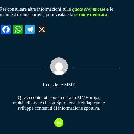
Per consultare altre informazioni sulle
quote scommesse
e le
manifestazioni sportive, puoi visitare la
sezione dedicata
.
Fa
W
Te
X
ce
ha
le
bo
ts
gr
ok
A
a
pp
m
Redazione MME
Questi contenuti sono a cura di MMEuropa,
realtà editoriale che su Sportnews.BetFlag cura e
sviluppa contenuti di informazione sportiva.