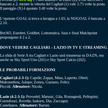
bancato a 2, mentre la vittoria del Cagliari (1) vale 3.75 volte la posta.
Il pareggio (X) è quotato 3.40 volte la posta.
L’opzione GOAL si trova a lavagna a 1.65, la NOGOAL è bancata a
2.10.
Bet365, Eurobet, Goldbet, Lottomatica, Snai e Sisal Matchpoint
propongono il 2 a 2.
DOVE VEDERE CAGLIARI – LAZIO IN TV E STREAMING
La sfida di Serie A tra Cagliari e Lazio sarà trasmessa su DAZN, ma
anche su Sky Sport Uno (201) e Sky Sport Calcio (202).
LE PROBABILI FORMAZIONI
Cagliari (4-2-3-1):
Caprile; Zappa, Mina, Luperto, Obert;
Makoumbou, Adopo; Zortea, Gaetano, Felici;
Piccoli.
Allenatore:
Nicola.
Lazio (4-2-3-1):
Provedel; Marusic, Gila, Romagnoli, Pellegrini;
Guendouzi, Rovella; Isaksen, Dia, Zaccagni;
Castellanos.
Allenatore:
Baroni.