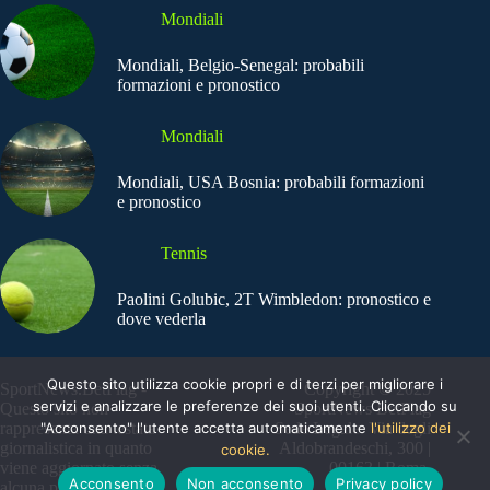
Mondiali
Mondiali, Belgio-Senegal: probabili
formazioni e pronostico
Mondiali
Mondiali, USA Bosnia: probabili formazioni
e pronostico
Tennis
Paolini Golubic, 2T Wimbledon: pronostico e
dove vederla
Questo sito utilizza cookie propri e di terzi per migliorare i
SportNews.BetFlag -
Copyright © 2025
servizi e analizzare le preferenze dei suoi utenti. Cliccando su
Questo sito non
SportNews BetFlag
"Acconsento" l'utente accetta automaticamente
l'utilizzo dei
rappresenta una testata
Sede Legale: Via degli
giornalistica in quanto
Aldobrandeschi, 300 |
cookie.
viene aggiornato senza
00163 | Roma
Acconsento
Non acconsento
Privacy policy
alcuna periodicità