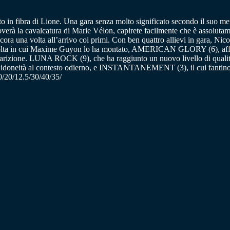
o in fibra di Lione. Una gara senza molto significato secondo il suo me
roverà la cavalcatura di Marie Vélon, capirete facilmente che è assolu
ncora una volta all’arrivo coi primi. Con ben quattro allievi in gara, Nico
ca volta in cui Maxime Guyon lo ha montato, AMERICAN GLORY (6),
pparizione. LUNA ROCK (9), che ha raggiunto un nuovo livello di qualità
doneità al contesto odierno, e INSTANTANEMENT (3), il cui fantino 
30/20/12.5/30/40/35/