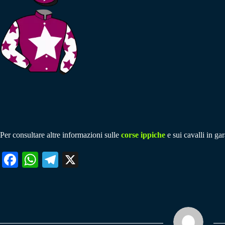
Per consultare altre informazioni sulle
corse ippiche
e sui cavalli in gar
Fa
W
Te
X
ce
ha
le
bo
ts
gr
ok
A
a
pp
m