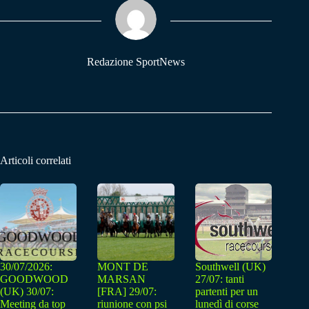
ok
A
a
pp
m
Redazione SportNews
Articoli correlati
30/07/2026:
MONT DE
Southwell (UK)
GOODWOOD
MARSAN
27/07: tanti
(UK) 30/07:
[FRA] 29/07:
partenti per un
Meeting da top
riunione con psi
lunedì di corse