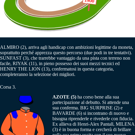
ALMIRO (2), arriva agli handicap con ambizioni legittime da moneta,
soprattutto perché apprezza questo percorso (due podi in tre tentativi).
SUNFAST (3), che trarrebbe vantaggio da una pista con terreno non
facile, RIYAK (11), in pieno possesso dei suoi mezzi tecnici ed
HENRY THE LION (13), confermatosi in questa categoria,
completeranno la selezione dei migliori.
Corsa 3.
AZOTE (5)
ha corso bene alla sua
partecipazione al debutto. Si attende una
sua conferma. BIG SURPRISE (2) e
BAVARDE (6) si incontrano di nuovo e
bisogna riprenderle e rivederle con fiducia.
Ex allieva di Henri-Alex Pantall, MILENA
(3) è in buona forma e cercherà di brillare
nella sua prima uscita con il suo nuovo