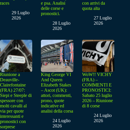
races
e psa. Analisi
con arrivi da
delle corse e
quota alta
29 Luglio
pronostici.
2026
27 Luglio
28 Luglio
2026
2026
Riunione a
King George VI
WoW!! VICHY
Deauville-
And Queen
(FRA) –
Clairefontaine
Elizabeth Stakes
COMMENTI E
(FRA) 27/07:
– Ascot (UK):
PRONOSTICI:
Siepi e Steeple di
attori, commenti,
Sabato 25 luglio
spessore con
prono, quote
2026 – Riunione
molti cavalli al
indicative ed
di 8 corse
via per quote
analisi della corsa
24 Luglio
interessanti e
24 Luglio
2026
pronostici con
2026
sorprese