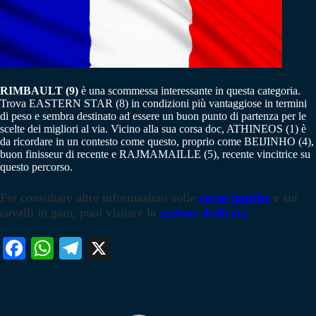
RIMBAULT (9)
è una scommessa interessante in questa categoria.
Trova EASTERN STAR (8) in condizioni più vantaggiose in termini
di peso e sembra destinato ad essere un buon punto di partenza per le
scelte dei migliori al via. Vicino alla sua corsa doc, ATHINEOS (1) è
da ricordare in un contesto come questo, proprio come BEIJINHO (4),
buon finisseur di recente e RAJMAMAILLE (5), recente vincitrice su
questo percorso.
Per consultare altre informazioni sulle
corse ippiche
e sui
cavalli in gara, puoi visitare la
sezione dedicata
Fa
W
Te
X
ce
ha
le
bo
ts
gr