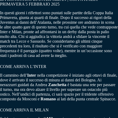
PRIMAVERA 5 FEBBRAIO 2025
In questi giorni i riflettori sono puntati sulle partite della Coppa Italia
Primavera, giunta ai quarti di finale. Dopo il successo ai rigori della
Juventus ai danni dell’Atalanta, nelle prossime ore andranno in scena
le altre quatto gare di questo turno, tra cui quella che vede contrapposte
Inter e Milan, pronte ad affrontarsi in un derby dalla posta in palio
molto alta. Chi si aggiudica la vittoria andrà a sfidare la vincente il
match tra Lecce e Sassuolo. Se consideriamo gli ultimi cinque
precedenti tra loro, il risultato che si è verificato con maggiore
frequenza è il pareggio (quattro volte), mentre in un’occasione sono
stati i padroni di casa ad avere la meglio.
COME ARRIVA L’INTER
Il cammino dell’
Inter
nella competizione è iniziato agli ottavi di finale,
dove è arrivato il successo di misura ai danni del Bologna. Ai
nerazzurri guidati da Andrea
Zanchetta
è bastata una rete per passare
il turno, ma ora devo alzare il livello per superare un ostacolo più
ostico. Nell’undici di partenza, ci sarà spazio per il tridente offensivo
composto da Mosconi e
Romano
ai lati della punta centrale Spinacce.
COME ARRIVA IL MILAN