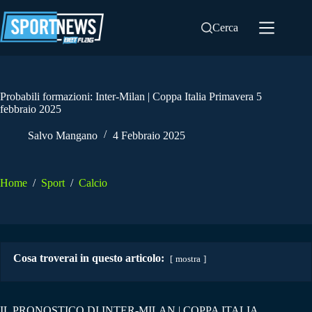
Salta
al
Cerca
contenuto
Probabili formazioni: Inter-Milan | Coppa Italia Primavera 5
febbraio 2025
Salvo Mangano
4 Febbraio 2025
Home
/
Sport
/
Calcio
Cosa troverai in questo articolo:
mostra
IL PRONOSTICO DI INTER-MILAN | COPPA ITALIA