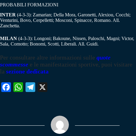
PROBABILI FORMAZIONI
INTER
(4-3-3): Zamarian; Della Mora, Garonetti, Alexiou, Cocchi;
Venturini, Bovo, Cerpelletti; Mosconi, Spinacce, Romano. All.
Zanchetta.
MILAN
(4-3-3): Longoni; Bakoune, Nissen, Paloschi, Magni; Victor,
Sala, Comotto; Bonomi, Scotti, Liberali. All. Guidi.
Per consultare altre informazioni sulle
quote
scommesse
e le manifestazioni sportive, puoi visitare
la
sezione dedicata
Fa
W
Te
X
ce
ha
le
bo
ts
gr
ok
A
a
pp
m