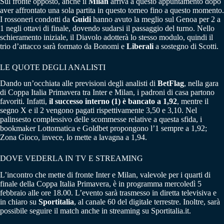
Sul fronte opposto, anche il
Milan
arriva a questo appuntamento dopo
aver affrontato una sola partita in questo torneo fino a questo momento.
I rossoneri condotti da
Guidi
hanno avuto la meglio sul Genoa per 2 a
1 negli ottavi di finale, dovendo sudarsi il passaggio del turno. Nello
schieramento iniziale, il Diavolo adotterà lo stesso modulo, quindi il
trio d’attacco sarà formato da Bonomi e
Liberali
a sostegno di Scotti.
LE QUOTE DEGLI ANALISTI
Dando un’occhiata alle previsioni degli analisti di
BetFlag
, nella gara
di Coppa Italia Primavera tra Inter e Milan, i padroni di casa partono
favoriti. Infatti,
il successo interno (1) è bancato a 1,92
, mentre il
segno X e il 2 vengono pagati rispettivamente 3,50 e 3,10. Nel
palinsesto complessivo delle scommesse relative a questa sfida, i
bookmaker Lottomatica e Goldbet propongono l’1 sempre a 1,92;
Zona Gioco, invece, lo mette a lavagna a 1,94.
DOVE VEDERLA IN TV E STREAMING
L’incontro che mette di fronte Inter e Milan, valevole per i quarti di
finale della Coppa Italia Primavera, è in programma mercoledì 5
febbraio alle ore 18.00. L’evento sarà trasmesso in diretta televisiva e
in chiaro su
Sportitalia
, al canale 60 del digitale terrestre. Inoltre, sarà
possibile seguire il match anche in streaming su Sportitalia.it.