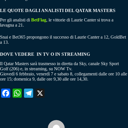
LE QUOTE DAGLI ANALISTI DEL QATAR MASTERS
Per gli analisti di
BetFlag
, le vittorie di Laurie Canter si trova a
lavagna a 21.
Snai e Bet365 propongono il successo di Laurie Canter a 12, GoldBet
a 13.
DOVE VEDERE IN TV O IN STREAMING
Il Qatar Masters sarà trasmesso in diretta da Sky, canale Sky Sport
Golf (206) e, in streaming, su NOW Tv.
Giovedì 6 febbraio, venerdì 7 e sabato 8, collegamenti dalle ore 10 alle
ore 15; domenica 9, dalle ore 9,30 alle ore 14,30.
Fa
W
Te
X
ce
ha
le
bo
ts
gr
ok
A
a