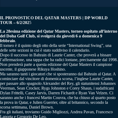
IL PRONOSTICO DEL QATAR MASTERS | DP WORLD
TOUR – 6/2/202
5
La 28esima edizione del Qatar Masters, torneo ospitato all’interno
del Doha Golf Club, si svolgerà da giovedì 6 a domenica 9
febbraio
.
Il torneo è il quinto degli otto della serie “International Swing”, una
delle sette sezioni in cui è stato suddiviso il calendario.
Dopo il successo in Bahrain di Laurie Canter, che proverà a bissare
l’affermazione, una tappa che ha radici lontane, precisamente dal 1998.
Non prenderà parte a questa edizione del Qatar Masters il campione
uscente, il giapponese Rikuya Hoshino.
Ma saranno tanti i giocatori che si sposteranno dal Bahrain al Qatar. A
cominciare dal vincitore di domenica scorsa, l’inglese Laurie Canter,
per passare allo spagnolo Alexander del Rey, gli statunitensi Johannes
Veerman, Sean Crocker, Rygs Johnston e Corey Shaun, i sudafricani
Dylan Frittelli, Casey Jarvis, Darren Fichardt e Ryan Van Velzen. Ci
saranno anche i francesi Martin Couvra, che ha chiuso al quarto posto
la prova in Qatar, e Julien Guerrier, oltre al britannico, secondo la
scorsa settimana, Daniel Brown.
Fra gli italiani, troviamo Guido Migliozzi, Andrea Pavan, Francesco
Laporta e Gregorio De Leo.