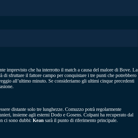
dente imprevisto che ha interrotto il match a causa del malore di Bove. La
à di sfruttare il fattore campo per conquistare i tre punti che potrebbero
areggio all’ultimo minuto. Se consideriamo gli ultimi cinque precedenti
casione.
 a essere distante solo tre lunghezze. Comuzzo potrà regolarmente
Ranieri, insieme agli esterni Dodo e Gosens. Colpani ha recuperato dal
on ci sono dubbi:
Kean
sarà il punto di riferimento principale.