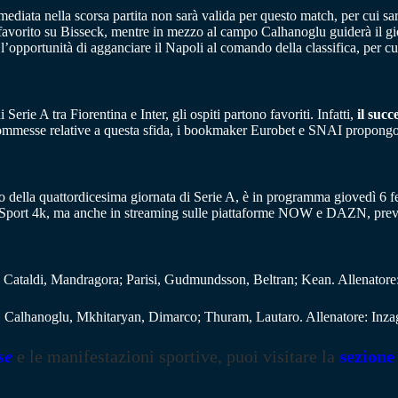
ediata nella scorsa partita non sarà valida per questo match, per cui sa
e favorito su Bisseck, mentre in mezzo al campo Calhanoglu guiderà il gi
’opportunità di agganciare il Napoli al comando della classifica, per cu
i Serie A tra Fiorentina e Inter, gli ospiti partono favoriti. Infatti,
il succ
commesse relative a questa sfida, i bookmaker Eurobet e SNAI propongon
ro della quattordicesima giornata di Serie A, è in programma giovedì 6 fe
Sport 4k, ma anche in streaming sulle piattaforme NOW e DAZN, previa
ataldi, Mandragora; Parisi, Gudmundsson, Beltran; Kean. Allenatore:
, Calhanoglu, Mkhitaryan, Dimarco; Thuram, Lautaro. Allenatore: Inza
se
e le manifestazioni sportive, puoi visitare la
sezione