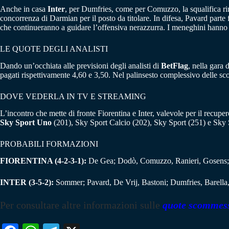
Anche in casa
Inter
, per Dumfries, come per Comuzzo, la squalifica rim
concorrenza di Darmian per il posto da titolare. In difesa, Pavard part
che continueranno a guidare l’offensiva nerazzurra. I meneghini hanno l
LE QUOTE DEGLI ANALISTI
Dando un’occhiata alle previsioni degli analisti di
BetFlag
, nella gara d
pagati rispettivamente 4,60 e 3,50. Nel palinsesto complessivo delle s
DOVE VEDERLA IN TV E STREAMING
L’incontro che mette di fronte Fiorentina e Inter, valevole per il recupe
Sky Sport Uno
(201), Sky Sport Calcio (202), Sky Sport (251) e Sky 
PROBABILI FORMAZIONI
FIORENTINA (4-2-3-1):
De Gea; Dodò, Comuzzo, Ranieri, Gosens; C
INTER (3-5-2):
Sommer; Pavard, De Vrij, Bastoni; Dumfries, Barella
Per consultare altre informazioni sulle
quote scommes