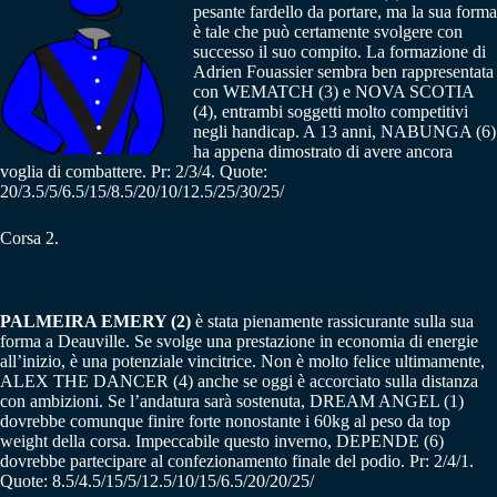
pesante fardello da portare, ma la sua forma
è tale che può certamente svolgere con
successo il suo compito. La formazione di
Adrien Fouassier sembra ben rappresentata
con WEMATCH (3) e NOVA SCOTIA
(4), entrambi soggetti molto competitivi
negli handicap. A 13 anni, NABUNGA (6)
ha appena dimostrato di avere ancora
voglia di combattere. Pr: 2/3/4. Quote:
20/3.5/5/6.5/15/8.5/20/10/12.5/25/30/25/
Corsa 2.
PALMEIRA EMERY (2)
è stata pienamente rassicurante sulla sua
forma a Deauville. Se svolge una prestazione in economia di energie
all’inizio, è una potenziale vincitrice. Non è molto felice ultimamente,
ALEX THE DANCER (4) anche se oggi è accorciato sulla distanza
con ambizioni. Se l’andatura sarà sostenuta, DREAM ANGEL (1)
dovrebbe comunque finire forte nonostante i 60kg al peso da top
weight della corsa. Impeccabile questo inverno, DEPENDE (6)
dovrebbe partecipare al confezionamento finale del podio. Pr: 2/4/1.
Quote: 8.5/4.5/15/5/12.5/10/15/6.5/20/20/25/