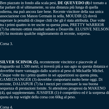
Ben piazzato in fondo alla scala pesi,
DE QUEVEDO (8)
è tornato a
far parlare di sé ultimamente, su una distanza più lunga di quella
odierna, ma può ancora fare bene. Recente vincitore della sua unica
associazione con Manon Germain in sella, MOUDIR (2) dovrà
superare la penalità di cinque chili che gli è stata attribuita. Due volte
tra i primi quattro in tre uscite su questa pista, PRETTY WARRIOR
(7) ha ottenuto ottimi risultati sabato a Deauville. ELUSIVE NELSON
(9) ha mostrato qualche miglioramento di recente, sorpresa.
Corsa 3.
SILVER SCHNOK (5)
, recentemente vincitrice e piacevole al
traguardo sui 1.500 metri, si troverà più a suo agio su questa distanza e
dovrebbe trarre vantaggio dallo scarico al peso di Mickaëlle Michel.
Cinque volte tra i primi quattro in sei apparizioni su questa pista,
GAMECHANGER (3) dovrebbe comportarsi molto bene oggi. Di
recente, DALIAPUR (7) ha i mezzi per continuare la sua buona
sequenza di prestazioni fornite. Si attendono progressi da MAKENO
(4), qui supplementato. JUSSIFER (1) è competitivo ed è la sorpresa di
quota da top weight della corsa con 60kg al peso.
Corsa 4.