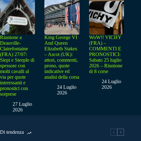
Riunione a
King George VI
WoW!! VICHY
Deauville-
And Queen
(FRA) –
Clairefontaine
Elizabeth Stakes
COMMENTI E
(FRA) 27/07:
– Ascot (UK):
PRONOSTICI:
Siepi e Steeple di
attori, commenti,
Sabato 25 luglio
spessore con
prono, quote
2026 – Riunione
molti cavalli al
indicative ed
di 8 corse
via per quote
analisi della corsa
24 Luglio
interessanti e
24 Luglio
2026
pronostici con
2026
sorprese
27 Luglio
2026
Di tendenza