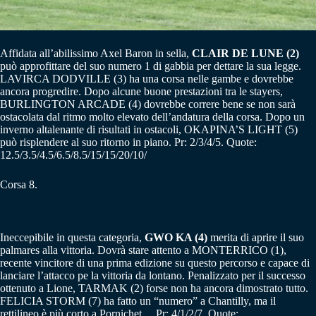
Affidata all’abilissimo Axel Baron in sella,
CLAIR DE LUNE (2)
può approfittare del suo numero 1 di gabbia per dettare la sua legge.
LAVIRCA DODVILLE (3) ha una corsa nelle gambe e dovrebbe
ancora progredire. Dopo alcune buone prestazioni tra le stayers,
BURLINGTON ARCADE (4) dovrebbe correre bene se non sarà
ostacolata dal ritmo molto elevato dell’andatura della corsa. Dopo un
inverno altalenante di risultati in ostacoli, OKAPINA’S LIGHT (5)
può risplendere al suo ritorno in piano. Pr: 2/3/4/5. Quote:
12.5/3.5/4.5/6.5/8.5/15/15/20/10/
Corsa 8.
Ineccepibile in questa categoria,
GWO KA (4)
merita di aprire il suo
palmares alla vittoria. Dovrà stare attento a MONTERRICO (1),
recente vincitore di una prima edizione su questo percorso e capace di
lanciare l’attacco pe la vittoria da lontano. Penalizzato per il successo
ottenuto a Lione, TARMAK (2) forse non ha ancora dimostrato tutto.
FELICIA STORM (7) ha fatto un “numero” a Chantilly, ma il
rettilineo è più corto a Pornichet… Pr: 4/1/2/7. Quote: