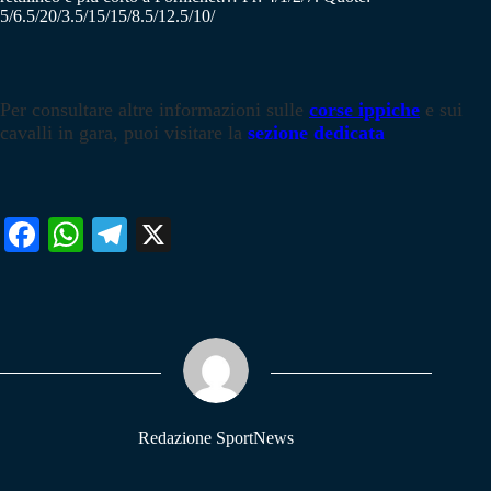
5/6.5/20/3.5/15/15/8.5/12.5/10/
Per consultare altre informazioni sulle
corse ippiche
e sui
cavalli in gara, puoi visitare la
sezione dedicata
Fa
W
Te
X
ce
ha
le
bo
ts
gr
ok
A
a
pp
m
Redazione SportNews