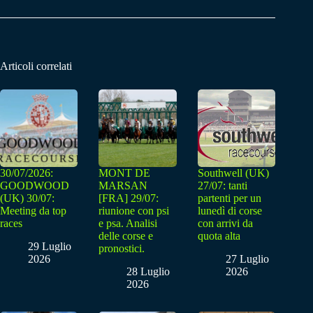
Articoli correlati
30/07/2026:
MONT DE
Southwell (UK)
GOODWOOD
MARSAN
27/07: tanti
(UK) 30/07:
[FRA] 29/07:
partenti per un
Meeting da top
riunione con psi
lunedì di corse
races
e psa. Analisi
con arrivi da
delle corse e
quota alta
29 Luglio
pronostici.
2026
27 Luglio
28 Luglio
2026
2026